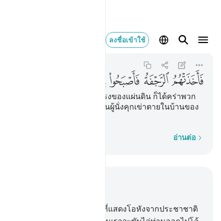
فاخذتهم الرجفة فا
ลงชื่อเข้าใช้
Al-A'raf
7:91
7:91
ﲕ
ﲖ
ﲗ
ﲘ
ﲙ
ﲚ
ﲛ
[91] แล้วความไหวอย่างแรงของแผ่นดิน ก็ได้คร่าพวก
เขา แล้วพวกเขาก็กลายเป็นผู้นั่งคุกเข่าตายในบ้านของ
พวกเขา
ทีละคำ
อ่านต่อ
อ่านในบริบท
บท 7, หน้าหนังสือ 162, จุซ 9
88
.
[88] บรรดาชนชั้นนำที่แสดงโอหังจากประชาชาติ