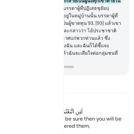
คร่าพวกเขา แล้วพวกเขาก็กลายเป็นผู้นั่งคุกเข่าตายใน
บ้านของพวกเขา
92
.
[92] บรรดาผู้ที่ปฏิเสธชุอัยบฺ
ประหนึ่งว่าพวกเขาไม่เคยอยู่ในหมู่บ้านนั้น บรรดาผู้ที่
ปฏิเสธชุอัยบฺนั้น พวกเขาเป็นผู้ขาดทุน
93
.
[93] แล้วเขา
ก็หันออกไปจากพวกเขา และกล่าวว่า โอ้ประชาชาติ
ของฉัน แท้จริงฉันได้ประกาศแก่พวกท่านแล้ว ซึ่ง
บรรดาสารแห่งพระเจ้าของฉัน และฉันก็ได้ชี้แจง
แนะนำแก่พวกท่านแล้ว แล้วฉันจะเสียใจต่อกลุ่มชนที่
ปฏิเสธศรัทธาอย่างไร
-
Society of Institutes and Universities
อ่านตัฟซีร์
Ibn Kathir (Abridged)
لَئِنِ اتَّبَعْتُمْ شُعَيْبًا إِنَّكُمْ إِذاً لَّخَـسِرُونَ
("If you follow Shu`ayb, be sure then you will be
the losers!") Allah answered them,
فَأَخَ