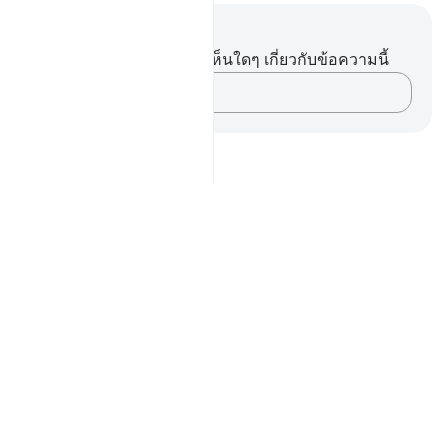
บันทึกและข้อคิด
คุณไม่มีบันทึกหรือข้อคิดเห็นใดๆ เกี่ยวกับข้อความนี้
บันทึกความคิดของคุณ…
Notes
placeholders
close