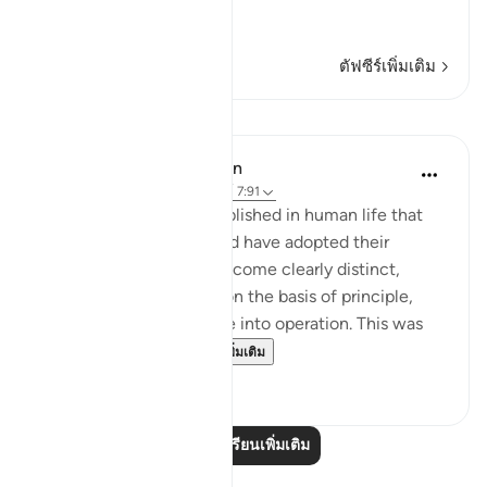
…
อ่านเพิ่มเติม
ตัฟซีร์เพิ่มเติม
บทเรียน
In the Shade of the Quran
31 สัปดาห์ที่ผ่านมา
·
อ้างอิง
อายะห์ 7:91
A rule that God has established in human life that
when truth and falsehood have adopted their
respective stands and become clearly distinct,
confronting each other on the basis of principle,
then God's law will come into operation. This was
what took place wi...
ดูเพิ่มเติม
0
0
อ่านบทเรียนเพิ่มเติม