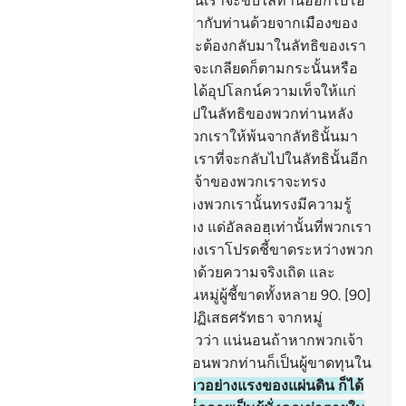
ของเขา ได้กล่าวว่า แน่นอนเราจะขับไล่ท่านออกไปโอ้
ชุอัยบฺ และบรรดาผู้ที่ศรัทธากับท่านด้วยจากเมืองของ
เรา หรือไม่ก็แน่นอนท่านจะต้องกลับมาในลัทธิของเรา
เขากล่าวว่า แม้ว่าพวกเราจะเกลียดก็ตามกระนั้นหรือ
89
.
[89] แน่นอนพวกเราก็ได้อุปโลกน์ความเท็จให้แก่
อัลลอฮฺ หากพวกเรากลับไปในลัทธิของพวกท่านหลัง
จากที่อัลลอฮฺได้ทรงช่วยพวกเราให้พ้นจากลัทธินั้นมา
แล้ว และไม่บังควรแก่พวกเราที่จะกลับไปในลัทธินั้นอีก
นอกจากอัลลอฮฺผู้เป็นพระเจ้าของพวกเราจะทรง
ประสงค์เท่านั้น พระเจ้าของพวกเรานั้นทรงมีความรู้
กว้างขวางทั่วทุกสิ่งทุกอย่าง แด่อัลลอฮฺเท่านั้นที่พวกเรา
ได้มอบหมายโอ้พระเจ้าของเราโปรดชี้ขาดระหว่างพวก
เราและประชาชาติของเราด้วยความจริงเถิด และ
พระองค์นั้นคือผู้ที่ดีเยี่ยมในหมู่ผู้ชี้ขาดทั้งหลาย
90
.
[90]
และบรรดาบุคคลชั้นนำที่ปฏิเสธศรัทธา จากหมู่
ประชาชาติของเขาได้กล่าวว่า แน่นอนถ้าหากพวกเจ้า
ปฏิบัติตามชุอัยบฺแล้ว แน่นอนพวกท่านก็เป็นผู้ขาดทุนใน
ทันที
91
.
[91] แล้วความไหวอย่างแรงของแผ่นดิน ก็ได้