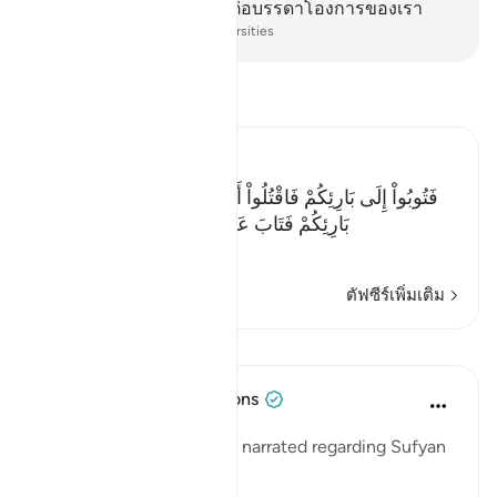
บรรดาผู้ที่พวกเขาศรัทธาต่อบรรดาโองการของเรา
-
Society of Institutes and Universities
อ่านตัฟซีร์
Ibn Kathir (Abridged)
فَتُوبُواْ إِلَى بَارِئِكُمْ فَاقْتُلُواْ أَنفُسَكُمْ ذَلِكُمْ خَيْرٌ لَّكُمْ عِندَ
بَارِئِكُمْ فَتَابَ عَلَيْكُمْ إِنَّهُ هُوَ التَّوَّابُ الرَّحِيمُ
…
อ่านเพิ่มเติม
ตัฟซีร์เพิ่มเติม
บทเรียน
Tulayhah Tafsir Translations
5 ปีที่แล้ว
·
อ้างอิง
อายะห์ 7:152
The following report was narrated regarding Sufyan
ibn 'Uyaynah: