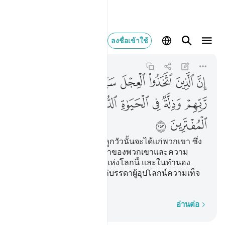
ان الذين اتخذوا الع
ลงชื่อเข้าใช้
Al-A'raf
7:152
7:152
ﱹ
ﱺ
ﱻ
ﱼ
ﱽ
ﱾ
ﱿ
ﲀ
ﲁ
ﲂ
ﲃ
ﲄﲅ
ﲆ
ﲇ
ﲈ
ﲉ
[152] แท้จริงบรรดาผู้ที่ยึดลูกวัวนั้นจะได้แก่พวกเขา ซึ่ง
ความกริ้วโกรธจากพระเจ้าของพวกเขาและความ
ต่ำช้าในชีวิตความเป็นอยู่แห่งโลกนี้ และในทำนอง
เดียวกัน เราจะตอบแทนแก่บรรดาผู้อุปโลกน์ความเท็จ
ขึ้น
ทีละคำ
อ่านต่อ