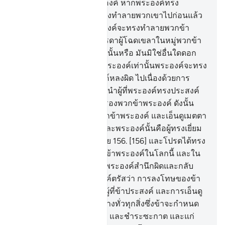
ว่า โอ้พระเจ้าแห่งข้าพระองค์ หากพระองค์ทรง
ประสงค์แล้ว พระองค์ก็ทรงทำลายพวกเขาไปก่อนแล้ว
และข้าพระองค์ด้วย พระองค์จะทรงทำลายพวกข้า
พระองค์ เนื่องด้วยสิ่งที่บรรดาผู้โฉดเขลาในหมู่พวกข้า
พระองค์ได้กระทำขึ้น กระนั้นหรือ มันมิใช่อื่นใดดอก
นอกจากการทดสอบของพระองค์เท่านั้นพระองค์จะทรง
ให้ผู้ที่พระองค์ทรงประสงค์หลงผิด ไปเนื่องด้วยการ
ทดสอบนั้นและจะทรงแนะนำผู้ที่พระองค์ทรงประสงค์
พระองค์นั้นคือผู้ทรงคุ้มครองพวกข้าพระองค์ ดังนั้น
โปรดได้ทรงอภัยให้แก่พวกข้าพระองค์ และเอ็นดูเมตตา
พวกข้าพระองค์ด้วยเถิด และพระองค์นั้นคือผู้ทรงเยี่ยม
กว่าในหมู่ผู้ให้อภัยทั้งหลาย
156
.
[156] และโปรดได้ทรง
กำหนด ความดีให้แก่พวกข้าพระองค์ในโลกนี้ และใน
ปรโลกด้วยแท้จริงพวกข้าพระองค์สำนึกผิดและกลับ
มายังพระองค์แล้ว พระองค์ตรัสว่า การลงโทษของข้า
นั้น ข้าจะให้มันประสบแก่ผู้ที่ข้าประสงค์ และการเอ็นดู
เมตตาของข้านั้น กว้างขวางทั่วทุกสิ่งซึ่งข้าจะกำหนด
มันให้แก่บรรดาผู้ที่ยำเกรง และชำระซะกาต และแก่