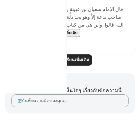
[ﻗﺎﻝ الإمام ﺳﻔﻴﺎﻥ ﺑﻦ ﻋﻴﻴﻨﺔ رحمه الله: ' ﻟﻴﺲ ﻓﻲ اﻷﺭﺽ
ﺻﺎﺣﺐ ﺑﺪﻋﺔ ﺇﻻَّ ﻭﻫﻮ ﻳﺠﺪ ﺫﻟَّﺔ ﺗﻐﺸﺎﻩ، ﻗﺎﻝ: ﻭﻫﻲ ﻓﻲ ﻛﺘﺎﺏ
اﻟﻠﻪ. ﻗﺎﻟﻮا: ﻭﺃﻳﻦ ﻫﻲ ﻣﻦ ﻛﺘﺎﺏ اﻟﻠﻪ؟ ﻗﺎﻝ: ﺃﻣﺎ ﺳﻤﻌﺘﻢ ﻗﻮﻟﻪ
ﺗﻌﺎﻟﻰ: {إِنَّ الَّذِينَ اتَّخَذُو...
ดูเพิ่มเติม
3
0
อ่านบทเรียนเพิ่มเติม
บันทึกและข้อคิด
คุณไม่มีบันทึกหรือข้อคิดเห็นใดๆ เกี่ยวกับข้อความนี้
บันทึกความคิดของคุณ…