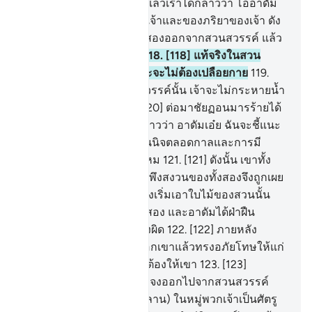
ลีส มันได้ดื้อดึง
117
.
[117] แล้วเราได้กล่าวว่า โอ้อาดัม
เอ๋ย ! แท้จริงนี่คือศัตรูของเจ้าและของภริยาของเจ้า ดัง
นั้นอย่าให้มันทำให้เจ้าทั้งสองออกจากสวนสวรรค์ แล้ว
เจ้าจะได้รับความลำบาก
118
.
[118] แท้จริงในสวน
สวรรค์นั้น เจ้าจะไม่หิวและจะไม่ต้องเปลือยกาย
119
.
[119] และแท้จริงในสวนสวรรค์นั้น เจ้าจะไม่กระหายน้ำ
และจะไม่ตากแดด
120
.
[120] ต่อมาชัยฏอนมารร้ายได้
กระซิบกระซาบเขา มันกล่าวว่า อาดัมเอ๋ย ฉันจะชี้แนะ
แก่ท่านไปยังต้นไม้ที่อยู่เป็นนิจตลอดกาลและการมี
อำนาจที่ไม่สูญสลายเอาไหม
121
.
[121] ดังนั้น เขาทั้ง
สองจึงกินจากต้นไม้นั้น สิ่งพึงสงวนของทั้งสองจึงถูกเผย
แก่เขาทั้งสอง เขาทั้งสองจึงเริ่มเอาใบไม้ของสวนนั้น
มาปกปิดบนตัวของเขาทั้งสอง และอาดัมได้ฝ่าฝืน
พระเจ้าของเขา เขาจึงหลงผิด
122
.
[122] ภายหลัง
พระเจ้าของเขาทรงคัดเลือกเขาแล้วทรงอภัยโทษให้แก่
เขา และทรงแนะทางที่ถูกต้องให้เขา
123
.
[123]
พระองค์ตรัสว่า เจ้าทั้งสองจงออกไปจากสวนสวรรค์
ทั้งหมด โดยบางคน (ลูกหลาน) ในหมู่พวกเจ้าเป็นศัตรู