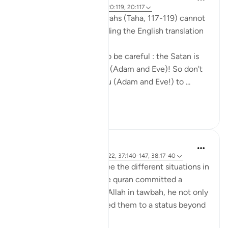
6 ปีที่แล้ว
·
อ้างอิง
อายะห์ 20:118, 20:119, 20:117
The nuances in These Ayahs (Taha, 117-119) cannot
be well-captured by reading the English translation
by itself.
Allah was telling Adam to be careful : the Satan is
an enemy to both of you (Adam and Eve)! So don't
let him cause both of you (Adam and Eve!) to ...
ดูเพิ่มเติม
4
1
tareq abed
8 ปีที่แล้ว
·
อ้างอิง
อายะห์ 20:117-122, 37:140-147, 38:17-40
SubhanAllah when we see the different situations in
which Prophets AS in the quran committed a
mistake and returned to Allah in tawbah, he not only
forgave them but elevated them to a status beyond
where they were before.