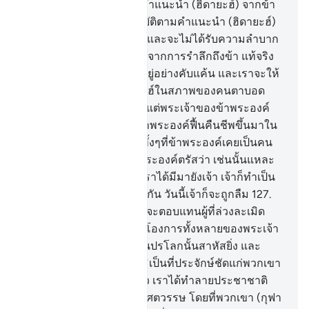
กับอีกบางคน บางทีเมื่อมีคำแนะนำ (ฮิดายะฮ์) จากข้า
มายังพวกเจ้า แล้วผู้ใดปฏิบัติตามคำแนะนำ (ฮิดายะฮ์)
ของข้า เขาก็จะไม่หลงผิด และจะไม่ได้รับความลำบาก
124
.
[124] และผู้ใดผินหลังจากการรำลึกถึงข้า แท้จริง
สำหรับเขาคือ การมีชีวิตอยู่อย่างคับแค้น และเราจะให้
เขาฟื้นคืนชีพในวันกิยามะฮ์ในสภาพของคนตาบอด
125
.
[125] เขากล่าวว่า ข้าแต่พระเจ้าของข้าพระองค์
ทำไมพระองค์จึงทรงให้ข้าพระองค์ฟื้นคืนชีพขึ้นมาใน
สภาพของคนตาบอดเล่า ทั้งๆที่ข้าพระองค์เคยเป็นคน
ตาดี มองเห็น
126
.
[126] พระองค์ตรัสว่า เช่นนั้นแหละ
เมื่อโองการทั้งหลายของเราได้มีมายังเจ้า เจ้าก็ทำเป็น
ลืมมัน และในทำนองเดียวกัน วันนี้เจ้าก็จะถูกลืม
127
.
[127] และเช่นเดียวกัน เราจะตอบแทนผู้ที่ล่วงละเมิด
ขอบเขตและไม่ศรัทธาต่อโองการทั้งหลายของพระเจ้า
และแน่นอน การลงโทษในปรโลกนั้นสาหัสยิ่ง และ
ยาวนานยิ่ง
128
.
[128] ยังมิเป็นที่ประจักษ์ชัดแก่พวกเขา
ดอกหรือว่า กี่มากน้อยแล้ว เราได้ทำลายประชาชาติ
ก่อนหน้าพวกเขาหลายชั่วศตวรรษ โดยที่พวกเขา (กุฟา