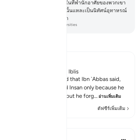
รมักกะฮ์) ได้ไปพบเห็นมาในที่พำนักอาศัยของพวกเขา
แท้จริง ในการลงโทษเช่นนั้นแหละเป็นนิทัศน์อุทาหรณ์
สำหรับบรรดาผู้มีสติปัญญา
-
Society of Institutes and Universities
อ่านตัฟซีร์
Ibn Kathir (Abridged)
The Story of Adam and Iblis
Ibn Abi Hatim recorded that Ibn `Abbas said,
"Verily, man was named Insan only because he
was given a covenant, but he forg
…
อ่านเพิ่มเติม
ตัฟซีร์เพิ่มเติม
บทเรียน
Mohannad Hakeem