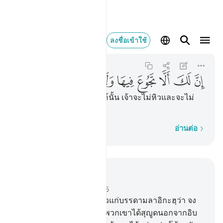
ان لك الا تجوع فيها
ลงชื่อเข้าใช้
Taha
20:118
20:118
ﱸ
ﱹ
ﱺ
ﱻ
ﱼ
ﱽ
ﱾ
ﱿ
[118] แท้จริงในสวนสวรรค์นั้น เจ้าจะไม่หิวและจะไม่
ต้องเปลือยกาย
ทีละคำ
อ่านต่อ
อ่านในบริบท
บท 20, หน้าหนังสือ 320, จุซ 16
116
.
[116] และเมื่อเรากล่าวแก่บรรดามลาอิกะฮฺว่า จง
สุญูดคารวะแก่อาดัม และพวกเขาได้สุญูดนอกจากอิบ