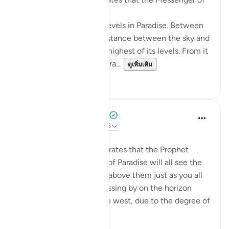
Allah (saws) said:
'There are one hundred levels in Paradise. Between
each two levels is the distance between the sky and
the earth. Firdaws is the highest of its levels. From it
gush the four rivers of Para...
ดูเพิ่มเติม
1
0
Prophetic Commentary
8 ปีที่แล้ว
·
อ้างอิง
อายะห์ 20:75-76
Abu Sa‘eed al-Khudri narrates that the Prophet
(saws) said: 'The people of Paradise will all see the
dwellers of the sections above them just as you all
see the twinkling star passing by on the horizon
from the east or from the west, due to the degree of
virt...
ดูเพิ่มเติม