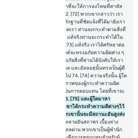
แน่ชัดว่า ผู้ใดในหมู่พวกเราที่จะให้การลงโทษที่สาหัส
กว่า และยาวนานยิ่งกว่า
72
.
[72] พวกเขากล่าวว่า เรา
จะไม่ฝักใฝ่ท่านมากกว่าหลักฐานที่ชัดแจ้งที่ได้มายังเรา
ขอสาบานต่อพระผู้ให้บังเกิดเรา ท่านจงกระทำตามสิ่งที่
ท่านต้องการจะกระทำเถิด แท้จริงท่านจะกระทำได้ใน
ชีวิตแห่งโลกนี้เท่านั้น
73
.
[73] แท้จริง เราได้ศรัทธาต่อ
พระเจ้าของเรา เพื่อพระองค์จะทรงอภัยความผิดต่าง ๆ
ของเราให้แก่เรา และทรงอภัยสิ่งที่ท่านได้บังคับให้เรา
กระทำเกี่ยวกับเรื่องมายากล และอัลลอฮฺนั้นทรงเป็นผู้ดี
เลิศยิ่งและทรงยั่งยืนตลอดไป
74
.
[74] ความจริงนั้น ผู้ใด
มาหาพระเจ้าของเขาในสภาพของผู้กระทำความผิด
แน่นอน เขาจะได้รับนรกเป็นการตอบแทน โดยที่เขาจะ
ไม่ตายและไม่เป็นในนั้น
75
.
[75] และผู้ใดมาหา
พระองค์โดยเป็นผู้ศรัทธา เขาได้กระทำความดีต่างๆไว้
ชนเหล่านี้แหละสำหรับพวกเขานั้นจะมีสถานะอันสูงส่ง
76
.
[76] สวนสวรรค์หลากหลายอันสถาพร เบื้องล่าง
ของมันมีลำน้ำหลายสายไหลผ่าน พวกเขาเป็นผู้พำนัก
อยู่ในนั้นตลอดกาล และนั่นคือการตอบแทนสำหรับผู้