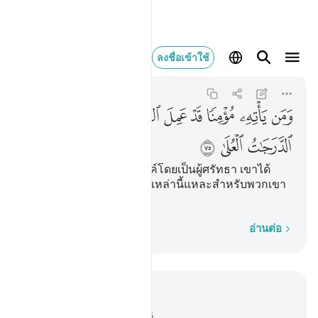
ومن ياته مومنا قد
ลงชื่อเข้าใช้
Taha
20:75
20:75
ﳕ
ﳖ
ﳗ
ﳘ
ﳙ
ﳚ
ﳛ
ﳜ
ﳝ
ﳞ
ﳟ
[75] และผู้ใดมาหาพระองค์โดยเป็นผู้ศรัทธา เขาได้
กระทำความดีต่างๆไว้ ชนเหล่านี้แหละสำหรับพวกเขา
นั้นจะมีสถานะอันสูงส่ง
ทีละคำ
อ่านต่อ
อ่านในบริบท
บท 20, หน้าหนังสือ 316, จุซ 16