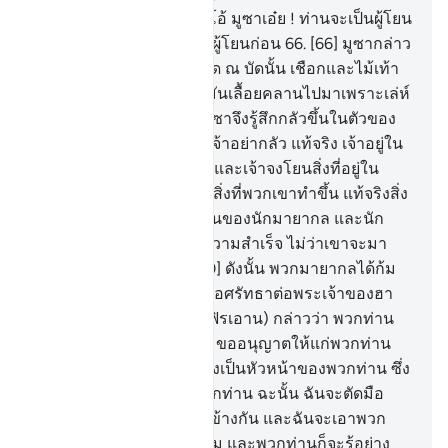
65
.
[65] พวกเขากล่าวว่า โอ้ มูซาเอ๋ย ! ท่านจะเป็นผู้โยน
ก่อนหรือว่าพวกเราจะเป็นผู้โยนก่อน
66
.
[66] มูซากล่าว
ว่า พวกท่านจงโยนก่อนเถิด ณ บัดนั้น เชือกและไม้เท้า
ของพวกเขาดูประหนึ่งว่ามันเลื้อยคลานไปมาเพราะเล่ห์
กลของพวกเขา
67
.
[67] มูซาจึงรู้สึกกลัวขึ้นในตัวของ
เขา
68
.
[68] เรากล่าวว่า เจ้าอย่ากลัว แท้จริง เจ้าอยู่ใน
สภาพที่เหนือกว่า
69
.
[69] และเจ้าจงโยนสิ่งที่อยู่ใน
มือขวาของเจ้า มันจะกลืนสิ่งที่พวกเขาทำขึ้น แท้จริงสิ่ง
ที่พวกเขาทำขึ้นนั้นเป็นแผนของนักมายากล และนัก
มายากลนั้นจะไม่ประสบความสำเร็จ ไม่ว่าเขาจะมา
จากทางไหนก็ตาม
70
.
[70] ดังนั้น พวกมายากลได้ก้ม
ลงสุญูด โดยกล่าวว่า เราขอศรัทธาต่อพระเจ้าของฮา
รูนและมูซา
71
.
[71] เขา (ฟิรเอาน) กล่าวว่า พวกท่าน
ศรัทธาต่อเขา ก่อนที่ฉันจะขออนุญาตให้แก่พวกท่าน
กระนั้นหรือ แท้จริงเขาต้องเป็นหัวหน้าของพวกท่าน ซึ่ง
ได้สอนวิชามายากลแก่พวกท่าน ฉะนั้น ฉันจะตัดมือ
และเท้าของพวกท่านสลับข้างกัน และฉันจะเอาพวก
ท่านไปตรึงไว้ที่ต้นอินทผลัม และพวกท่านก็จะรู้อย่าง