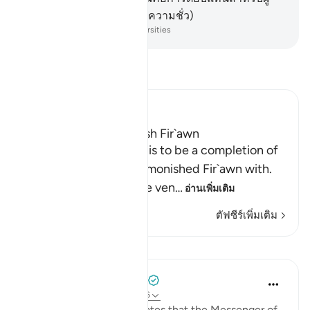
ขัดเกลาตนเอง (ให้พ้นจากความชั่ว)
-
Society of Institutes and Universities
อ่านตัฟซีร์
Ibn Kathir (Abridged)
The Magicians admonish Fir`awn
The clear intent of this is to be a completion of
what the magicians admonished Fir`awn with.
They warned him of the ven
…
อ่านเพิ่มเติม
ตัฟซีร์เพิ่มเติม
บทเรียน
Prophetic Commentary
8 ปีที่แล้ว
·
อ้างอิง
อายะห์ 20:75-76
‘Ubâdah b. as-Sâmit narrates that the Messenger of