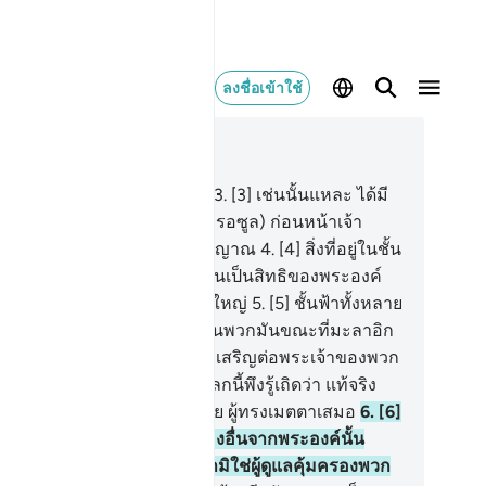
ลงชื่อเข้าใช้
านในบริบท
42, หน้าหนังสือ 483, จุซ 25
1] ฮา มีม
2
.
[2] อัยนฺ ซีน กอฟ
3
.
[3] เช่นนั้นแหละ ได้มี
ฮียฺมายังเจ้าและมายังบรรดา (รอซูล) ก่อนหน้าเจ้า
ลลอฮฺ ผู้ทรงอำนาจ ผู้ทรงปรีชาญาณ
4
.
[4] สิ่งที่อยู่ในชั้น
ทั้งหลาย และสิ่งที่อยู่ในแผ่นดินเป็นสิทธิของพระองค์
พระองค์เป็นผู้สูงส่ง ผู้ทรงยิ่งใหญ่
5
.
[5] ชั้นฟ้าทั้งหลาย
บจะพังทลายลงมาจากเบื้องบนพวกมันขณะที่มะลาอิก
ฺต่างก็แซ่ซ้องสดุดีด้วยการสรรเสริญต่อพระเจ้าของพวก
 และขออภัยให้แก่ผู้ที่อยู่ในโลกนี้พึงรู้เถิดว่า แท้จริง
ลลอฮฺนั้น พระองค์เป็นผู้ทรงอภัย ผู้ทรงเมตตาเสมอ
6
.
[6]
บรรดาผู้ที่ยึดถือเอาผู้คุ้มครองอื่นจากพระองค์นั้น
ลลอฮฺทรงเฝ้าดูพวกเขา และเจ้ามิใช่ผู้ดูแลคุ้มครองพวก