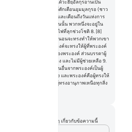
า
7
.
[7] และเช่นนั้นแหละ เราได้วะฮียฺอัลกุรอานเป็น
ษาอาหรับแก่เจ้า เพื่อเจ้าจะได้ตักเตือนอุมมุลกุรอ (ชาว
กะฮฺ) และผู้ที่อยู่รอบเมืองนั้น และเตือนถึงวันแห่งการ
นุม ซึ่งไม่มีข้อสงสัยใด ๆ ในวันนั้น พวกหนึ่งจะอยู่ใน
รรค์ และอีกพวกหนึ่งจะอยู่ในไฟที่ลุกช่วงโชติ
8
.
[8]
ะหากอัลลอฮฺทรงประสงค์ แน่นอนจะทรงทำให้พวกเขา
็นประชาชาติเดียวกัน แต่พระองค์จะทรงให้ผู้ที่พระองค์
งประสงค์เข้าสู่ความเมตตาของพระองค์ ส่วนบรรดาผู้
รมนั้น พวกเขาไม่มีผู้คุ้มครอง และไม่มีผู้ช่วยเหลือ
9
.
] หรือว่าพวกเขาได้ยึดถือเอาคนอื่นจากพระองค์เป็นผู้
มครอง แต่อัลลอฮฺคือผู้คุ้มครอง และพระองค์คือผู้ทรงให้
วิตแก่คนตาย และพระองค์คือผู้ทรงอานุภาพเหนือทุกสิ่ง
่าง
ciety of Institutes and Universities
นทึกและข้อคิด
ไม่มีบันทึกหรือข้อคิดเห็นใดๆ เกี่ยวกับข้อความนี้
บันทึกความคิดของคุณ…