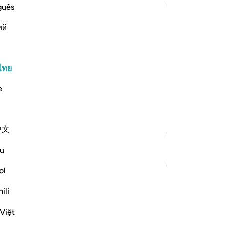
เข
guês
ภา
ий
มัก
ชุม
st Merciful.
สว
แล
ไทย
ters.
เป
e
كَذَل
ทร
อธร
[9
ตัฟซีร์เพิ่มเติม
中文
คุ้
ชี
การสะท้อน
u
อย
-
So
ol
J Yousef
8 ปีที่แล้ว
·
ili
อ้างอิง
อายะห์ 42:6, 12:64, 11:57, 34:21
บั
โพสต์ใน
The 99 Names of Allah
คุณ
Việt
Al-Ḥafīẓ comes from the root Ḥ-f-ẓ
which gives rise to meanings such as to