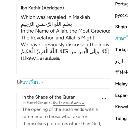
Portu
Ibn Kathir (Abridged)
русск
Which was revealed in Makkah
بِسْمِ اللَّهِ الرَّحْمَـنِ الرَّحِيمِ
Shqip
In the Name of Allah, the Most Gracious, the Mo
The Revelation and Allah's Might
ภาษา
We have previously discussed the individual let
Türkç
ِكَ يُوحِى إِلَيْكَ وَإِلَى الَّذِينَ مِن قَبْلِكَ اللَّهُ الْعَزِيزُ الْحَكِيمُ
(Likew
…
อ่านเพิ่มเติม
اردو
简体
บทเรียน
Melay
Españ
In the Shade of the Quran
31 สัปดาห์ที่ผ่านมา
·
อ้างอิง
อายะห์ 42:6
Kiswah
The opening of the surah ends with a
reference to those who take for
Tiếng 
themselves protectors other than God,