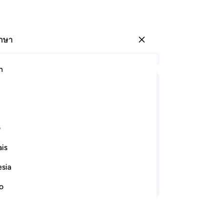
ภาษา
ลงชื่อเข้าใช้
อ่
h
บท 
1
.
[
ﱲ
ﱳ
ﱴ
ﱵ
ﱶ
ﱷ
วะ
อั
ﱽ
ﱾ
ฟ้า
ف
และ
is
แท
ะองค์นั้น อัลลอฮฺทรงเฝ้าดูพวกเขา และ
ะฮ
esia
เขา
อ่านต่อ
อั
no
และ
อั