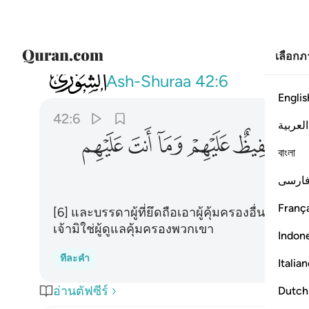
เลือก
042
والذين اتخذوا من دونه اولياء الله حفيظ
Ash-Shuraa
42:6
Englis
42:6
العربية
ﱸ
ﱹ
ﱺ
ﱻ
ﱼ
বাংলা
ارسی
França
[6] และบรรดาผู้ที่ยึดถือเอาผู้คุ้มครองอื่นจากพร
เจ้ามิใช่ผู้ดูแลคุ้มครองพวกเขา
Indon
ทีละคำ
Italia
อ่านตัฟซีร์
Dutch