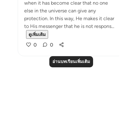
when it has become clear that no one
else in the universe can give any
protection. In this way, He makes it clear
to His messenger that he is not respons...
ดูเพิ่มเติม
0
0
อ่านบทเรียนเพิ่มเติม
Notes
placeholders
close