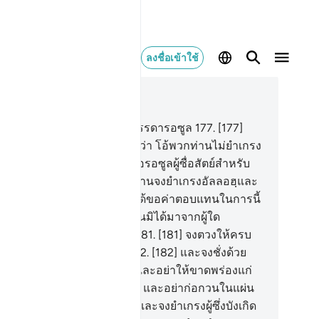
ลงชื่อเข้าใช้
านในบริบท
26, หน้าหนังสือ 375, จุซ 19
6
.
[176] ชาวป่าทึบได้ปฏิเสธบรรดารอซูล
177
.
[177]
ะที่ชุอัยบฺได้กล่าวแก่พวกเขาว่า โอ้พวกท่านไม่ยำเกรง
างหรือ
178
.
[178] แท้จริงฉันคือรอซูลผู้ซื่อสัตย์สำหรับ
กท่าน
179
.
[179] ดังนั้นพวกท่านจงยำเกรงอัลลอฮฺและ
่อฟังฉัน
180
.
[180] และฉันมิได้ขอค่าตอบแทนในการนี้
กพวกท่าน ค่าตอบแทนของฉันมิได้มาจากผู้ใด
กจากพระเจ้าแห่งสากลโลก
181
.
[181] จงตวงให้ครบ
มและอย่าเป็นผู้ที่ขาดพร่อง
182
.
[182] และจงชั่งด้วย
ั่งอย่างเที่ยงตรง
183
.
[183] และอย่าให้ขาดพร่องแก่
าชนซึ่งสิ่งต่าง ๆ ของพวกเขา และอย่าก่อกวนในแผ่น
นเป็นผู้บ่อนทำลาย
184
.
[184] และจงยำเกรงผู้ซึ่งบังเกิด