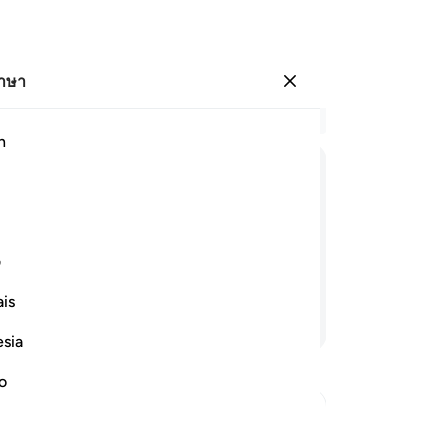
ภาษา
ลงชื่อเข้าใช้
อ่
h
บท 
17
ﱳ
ﱴ
ﱵ
ﱶﱷ
ﱸ
ﱹ
ﱺ
ขณ
บ้
งแน่นอน แต่ส่วนมากของพวกเขาไม่เป็นผู้
พว
ف
เชื
is
จา
อ่านต่อ
นอ
esia
เต็
ตาช
no
มห
ดิ