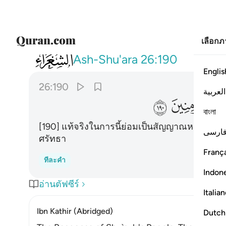
เลือก
026
ان في ذالك لاية وما كان اكثرهم مومنين ١٩٠
Ash-Shu'ara
26:190
Englis
26:190
العربية
ﱻ
ﱼ
বাংলা
[190] แท้จริงในการนี้ย่อมเป็นสัญญาณหนึ่งอย่า
ارسی
ศรัทธา
França
ทีละคำ
Indon
อ่านตัฟซีร์
Italia
Ibn Kathir (Abridged)
Dutch