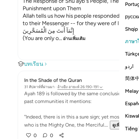
The Response of Shu`ayb's People, Their Disbel
Portu
Punishment upon Them
Allah tells us how his people responded, and h
русск
to their Messenger -- for they were of like min
Shqip
إِنَّمَآ أَنتَ مِنَ الْمُسَحَّرِينَ
(You are only o
…
อ่านเพิ่มเติม
ภาษา
Türkç
บทเรียน
اردو
简体
In the Shade of the Quran
31 สัปดาห์ที่ผ่านมา
·
อ้างอิง
อายะห์ 26:190-191
Melay
Ayah 189 is followed by the same conclusion given in
past communities it mentions:
Españ
Kiswah
"Indeed, there is in this a sure sign; yet most of the
who is the Mighty One, the Merciful....
ดูเพิ่มเติม
Tiếng 
0
0