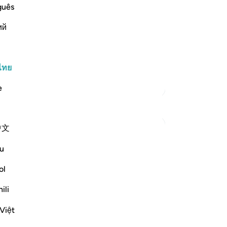
ief in Him and the coming of the
พว
guês
กล่
ow it was like the response of Thamud
ий
[1
d -- when they said:
และ
ให
เป็
ไทย
ฉัน
ตัฟซีร์เพิ่มเติม
e
เข
คร
วัน
中文
หน
19
u
 the surah after each of the stories of
เป
-
So
ol
ili
m will not believe. And indeed it is your Lord
บั
คุณ
Việt