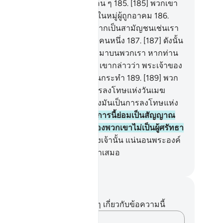
กท่าน และประชาชาติสมัยก่อน ๆ
185
.
[185] พวกเขา
าวว่า แท้จริงท่านเป็นคนหนึ่งในหมู่ผู้ถูกอาคม
186
.
86] และท่านมิใช่ใครอื่นนอกจากเป็นสามัญชนเช่นเรา
เราคิดว่าท่านเป็นผู้กล่าวเท็จคนหนึ่ง
187
.
[187] ดังนั้น
้ส่วนต่างๆ จากท้องฟ้า หล่นลงมาบนพวกเรา หากท่าน
นผู้สัตย์จริงคนหนึ่ง
188
.
[188] เขากล่าวว่า พระเจ้าของ
ทรงรอบรู้ดียิ่งในสิ่งที่พวกท่านกระทำ
189
.
[189] พวก
าได้ปฏิเสธไม่เชื่อเขาดังนั้นการลงโทษแห่งวันเมฆ
อบคลุมได้คร่าพวกเขา แท้จริงมันเป็นการลงโทษแห่ง
ยิ่งใหญ่
190
.
[190] แท้จริงในการนี้ย่อมเป็นสัญญาณ
ึ่งอย่างแน่นอน แต่ส่วนมากของพวกเขาไม่เป็นผู้ศรัทธา
1
.
[191] และแท้จริงพระเจ้าของเจ้านั้น แน่นอนพระองค์
็นผู้ทรงเดชานุภาพ ผู้ทรงเมตตาเสมอ
ciety of Institutes and Universities
นทึกและข้อคิด
ไม่มีบันทึกหรือข้อคิดเห็นใดๆ เกี่ยวกับข้อความนี้
บันทึกความคิดของคุณ…