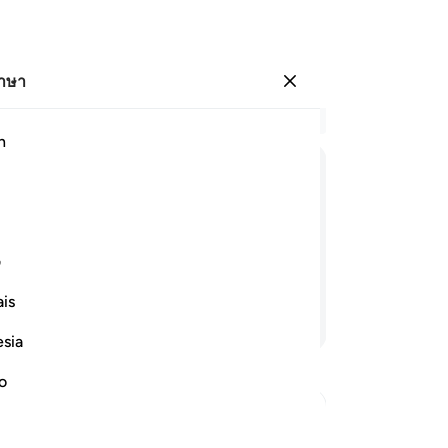
ภาษา
ลงชื่อเข้าใช้
อ่
h
บท 
10
ﱫ
ﱬ
ﱭ
ﱮ
ﱯ
ﱰ
[1
พว
ับพวกเขาโดยยุติธรรมเถิด และทรงโปรด
แท้
ف
ดพ้นด้วยเถิด
ดั
is
แล
อ่านต่อ
ตอ
esia
สา
เชื
no
ต่อ
ปฏ