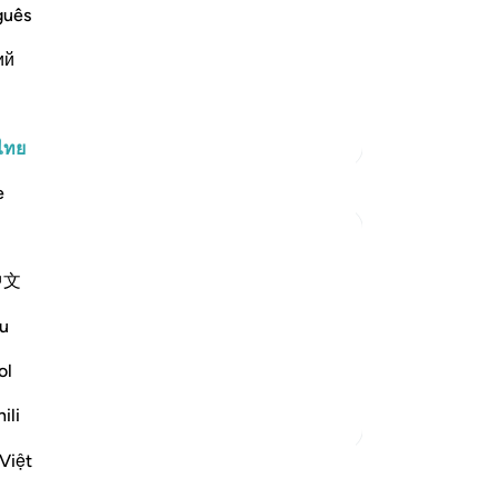
, and Their Destruction
รู้
guês
lling them to Allah night and day, in
ตอ
all to them, the more determined were
ий
ขอ
 his call. I
…
เป็
อ่านเพิ่มเติม
นอ
ตัฟซีร์เพิ่มเติม
ว่า
ไทย
ขว
e
ขอ
ขอ
เถ
中文
ฉั
ld not soften to his message. Therefore, he
อยู
ailable to believers, never failing them:
u
ได้
ย่
ol
judge decisively ...
ดูเพิ่มเติม
เขา
ili
สู
เส
Việt
มเติม
-
So