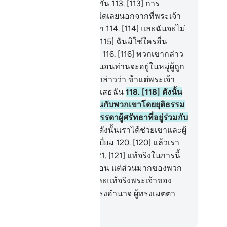
อันใดเลยในสิ่งที่พวกเขาปฏิบัติกัน
113
.
[113] การ
บแทนของพวกเขามิได้อยู่ที่ผู้ใดเลยนอกจากที่พระเจ้า
งฉัน หากพวกท่านมีความรู้สึก
114
.
[114] และฉันจะไม่
นผู้ขับไล่บรรดาผู้ศรัทธา
115
.
[115] ฉันมิใช่ใครอื่น
กจากเป็นผู้ตักเตือนอันชัดแจ้ง
116
.
[116] พวกเขากล่าว
 โอ้นูหฺ หากท่านไม่หยุดยั้งแน่นอนท่านจะอยู่ในหมู่ผู้ถูก
้างด้วยก้อนหิน
117
.
[117] เขากล่าวว่า ข้าแต่พระเจ้า
งฉัน แท้จริงหมู่ชนของฉันปฏิเสธฉัน
118
.
[118] ดังนั้น
พระองค์ทรงตัดสินระหว่างฉันกับพวกเขาโดยยุติธรรม
ิด และทรงโปรดช่วยฉัน และบรรดาผู้ศรัทธาที่อยู่ร่วมกับ
นให้รอดพ้นด้วยเถิด
119
.
[119] ดังนั้นเราได้ช่วยเขาและผู้
่ร่วมกับเขาให้อยู่ในเรือที่เต็มเปี่ยม
120
.
[120] แล้วเรา
ให้พวกที่เหลืออยู่จมน้ำตาย
121
.
[121] แท้จริงในการนี้
อมเป็นสัญญาณหนึ่งอย่างแน่นอน แต่ส่วนมากของพวก
ไม่เป็นผู้ศรัทธา
122
.
[122] และแท้จริงพระเจ้าของ
เจ้านั้น แน่นอนพระองค์เป็นผู้ทรงอำนาจ ผู้ทรงเมตตา
มอ
ciety of Institutes and Universities