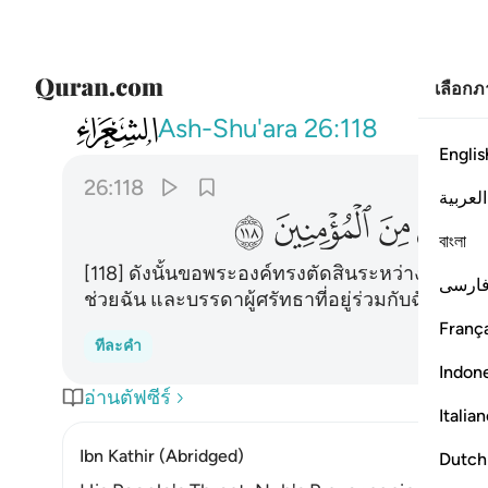
เลือก
026
فافتح بيني وبينهم فتحا ونجني ومن معي م
Ash-Shu'ara
26:118
Englis
26:118
العربية
ﱱ
ﱲ
ﱳ
ﱴ
বাংলা
[118] ดังนั้นขอพระองค์ทรงตัดสินระหว่างฉันก
ارسی
ช่วยฉัน และบรรดาผู้ศรัทธาที่อยู่ร่วมกับฉันให้รอ
França
ทีละคำ
Indon
อ่านตัฟซีร์
Italia
Ibn Kathir (Abridged)
Dutch