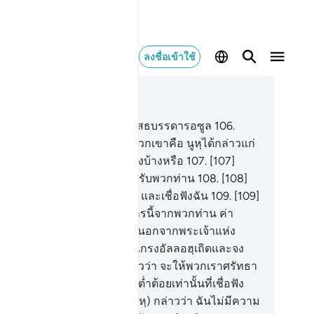
ลงชื่อเข้าใช้
านในบริบท
26, หน้าหนังสือ 372, จุซ 19
5
.
[105] หมู่ชนของนูหฺ ได้ปฏิเสธบรรดารอซูล
106
.
06] ขณะที่พี่น้องคนหนึ่งของพวกเขาคือ นูหฺได้กล่าวแก่
กเขาว่า โอ้พวกท่านไม่ยำเกรงบ้างหรือ
107
.
[107]
จริงฉันคือรอซูลผู้ซื่อสัตย์สำหรับพวกท่าน
108
.
[108]
งนั้นพวกท่านจงยำเกรงอัลลอฮฺ และเชื่อฟังฉัน
109
.
[109]
ะฉันมิได้ขอค่าตอบแทนในการนี้จากพวกท่าน ค่า
บแทนของฉันมิได้มาจากผู้ใดนอกจากพระเจ้าแห่ง
กลโลก
110
.
[110] ดังนั้นจงยำเกรงอัลลอฮฺเถิดและจง
่อฟังฉัน
111
.
[111] พวกเขากล่าวว่า จะให้พวกเราศรัทธา
ท่านกระนั้นหรือ? ในเมื่อพวกต่ำต้อยเท่านั้นที่เชื่อฟัง
ิบัติตามท่าน
112
.
[112] เขา (นูหฺ) กล่าวว่า ฉันไม่มีความ