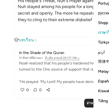
His People's Threat, Nuh's Prayer against Them
Portu
Nuh stayed among his people for a long time, ca
secret and openly. The more he repeated his c
русск
they to cling to their extreme disbelief and resist
Shqip
ภาษา
บทเรียน
Türkç
اردو
In the Shade of the Quran
31 สัปดาห์ที่ผ่านมา
·
อ้างอิง
อายะห์ 26:117-118
简体
Noah realized that his people's hardened hearts wou
turned to the One source of support that is always av
Melay
Españ
"He prayed: 'My Lord! My people have denied me. So, 
0
0
Kiswah
Tiếng 
อ่านบทเรียนเพิ่