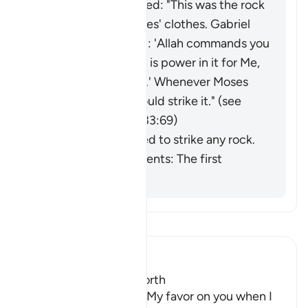
Saʿīd ibn Jubayr added: "This was the rock
that ran off with Moses' clothes.
Gabriel
came to him and said: 'Allah commands you
to lift this rock; there is power in it for Me,
and a miracle for you.' Whenever Moses
needed water, he would strike it." (
see
commentaries on Q 33:69)
He was commanded to strike any rock.
Ibn al-Jawzī comments: The first
opinion is stronger.
อ่านตัฟซีร์
Ibn Kathir (Abridged)
Twelve Springs gush forth
Allah said, "Remember My favor on you when I