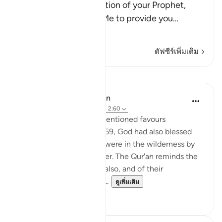
answered the supplication of your Prophet,
Musa, when he asked Me to provide you
…
อ่านเพิ่มเติม
ตัฟซีร์เพิ่มเติม
บทเรียน
In the Shade of the Quran
31 สัปดาห์ที่ผ่านมา
·
อ้างอิง
อายะห์ 2:60
In addition to the aforementioned favours
mentioned in verses 49-59, God had also blessed
the Israelites while they were in the wilderness by
providing them with water. The Qur'an reminds the
Jews of Madinah of this also, and of their
forefathers' response to ...
ดูเพิ่มเติม
1
0