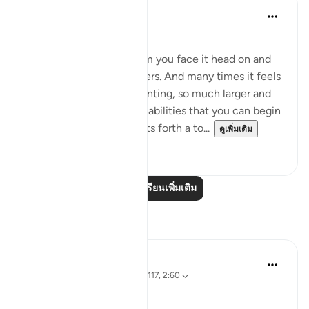
Dalia Mogahed
8 ปีที่แล้ว
·
อ้างอิง
อายะห์ 2:60
Strike Your Stick
When you have a problem you face it head on and
take it all on your shoulders. And many times it feels
so overwhelming, so daunting, so much larger and
more complex than your abilities that you can begin
to lose hope. This Aya sets forth a to...
ดูเพิ่มเติม
14
3
อ่านบทเรียนเพิ่มเติม
การสะท้อน
Parveen Ahmed
4 ปีที่แล้ว
·
อ้างอิง
อายะห์ 26:63, 7:117, 2:60
Where is your Staff? 🥢