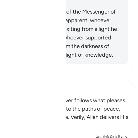
into darkness.
When the miracles of the Messenger of
Allah (ﷺ) became apparent, whoever
opposed him was exiting from a light he
had known, while whoever supported
him was exiting from the darkness of
ignorance into the light of knowledge.
อ่านตัฟซีร์
Ibn Kathir (Abridged)
Allah stated that whoever follows what pleases
Him, He will guide him to the paths of peace,
that is Islam, or Paradise. Verily, Allah delivers His
be
…
อ่านเพิ่มเติม
ตัฟซีร์เพิ่มเติม