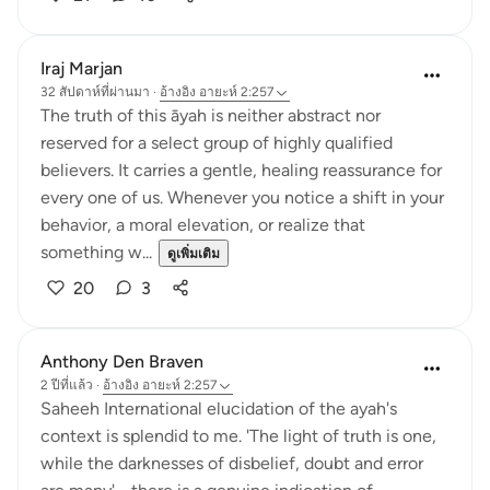
Iraj Marjan
32 สัปดาห์ที่ผ่านมา
·
อ้างอิง
อายะห์ 2:257
The truth of this āyah is neither abstract nor
reserved for a select group of highly qualified
believers. It carries a gentle, healing reassurance for
every one of us. Whenever you notice a shift in your
behavior, a moral elevation, or realize that
something w...
ดูเพิ่มเติม
20
3
Anthony Den Braven
2 ปีที่แล้ว
·
อ้างอิง
อายะห์ 2:257
Saheeh International elucidation of the ayah's
context is splendid to me. 'The light of truth is one,
while the darknesses of disbelief, doubt and error