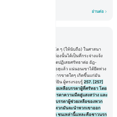
กาล
ทีละคำ
อ่านต่อ
อ่านในบริบท
บท 2, หน้าหนังสือ 43, จุซ 3
256
.
[256] ไม่มีการบังคับใด ๆ (ให้นับถือ) ในศาสนา
อิสลาม แน่นอน ความถูกต้องนั้นได้เป็นที่กระจ่างแจ้ง
แล้วจากความผิด ดังนั้นผู้ใดปฏิเสธศรัทธาต่อ อัฎ-
ฎอฆูต และศรัทธาต่ออัลลอฮฺแล้ว แน่นอนเขาได้ยึดห่วง
อันมั่นคงไว้แล้ว โดยไม่มีการขาดใดๆ เกิดขึ้นแก่มัน
และอัลลอฮฺนั้นเป็นผู้ทรงได้ยิน ผู้ทรงรอบรู้
257
.
[257]
และอัลลอฮฺนั้นคือผู้ทรงช่วยเหลือบรรดาผู้ที่ศรัทธา โดย
ทรงนำพวกเขาออกจากบรรดาความมืดสู่แสงสว่าง และ
บรรดาผู้ปฏิเสธศรัทธานั้น บรรดาผู้ช่วยเหลือของพวก
เขาก็คือ อัฎ-ฎอฆูต โดยที่พวกมันจะนำพวกเขาออก
จากแสงสว่างไปสู่ความมืด ชนเหล่านี้แหละคือชาวนรก