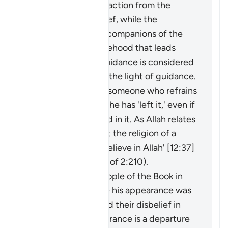
considered an extraction from the
darkness of disbelief, while the
adornment by the companions of the
disbelievers of falsehood that leads
them away from guidance is considered
an extraction from the light of guidance.
It may be said about someone who refrains
from something that he has 'left it,' even if
he was never involved in it. As Allah relates
of Joseph: 'I have left the religion of a
people who do not believe in Allah' [12:37]
(and see explanation of 2:210).
The faith of the People of the Book in
the Prophet before his appearance was
a light for them, and their disbelief in
him after his appearance is a departure