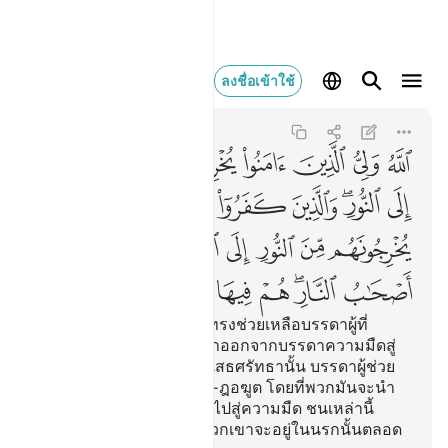
الله ولي الذين امنوا يخر
ลงชื่อเข้าใช้
Al-Baqarah
2:257
2:257
ﱁ
ﱂ
ﱃ
ﱄ
ﱅ
ﱆ
ﱇ
ﱈ
ﱉﱊ
ﱋ
ﱌ
ﱍ
ﱎ
ﱏ
ﱐ
ﱑ
ﱒ
ﱓﱔ
ﱕ
ﱖ
ﱗﱘ
ﱙ
ﱚ
ﱛ
ﱜ
[257] และอัลลอฮฺนั้นคือผู้ทรงช่วยเหลือบรรดาผู้ที่
ศรัทธา โดยทรงนำพวกเขาออกจากบรรดาความมืดสู่
แสงสว่าง และบรรดาผู้ปฏิเสธศรัทธานั้น บรรดาผู้ช่วย
เหลือของพวกเขาก็คือ อัฎ-ฎอฆูต โดยที่พวกมันจะนำ
พวกเขาออกจากแสงสว่างไปสู่ความมืด ชนเหล่านี้
แหละคือชาวนรก โดยที่พวกเขาจะอยู่ในนรกนั้นตลอด