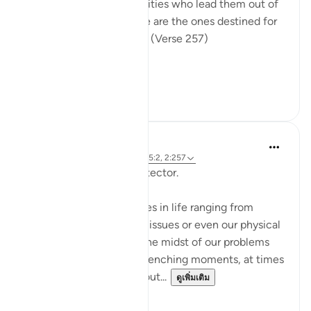
their patrons are false deities who lead them out of
light into darkness. Those are the ones destined for
the fire, therein to abide. (Verse 257)
The sur...
ดูเพิ่มเติม
0
0
Hammad Fahim
2 ปีที่แล้ว
·
อ้างอิง
อายะห์ 12:101, 65:2, 2:257
Being Mindful of our Protector.
Often, we face challenges in life ranging from
relationships to financial issues or even our physical
health. When we are in the midst of our problems
and experience heart-wrenching moments, at times
we feel there is no way out...
ดูเพิ่มเติม
25
10