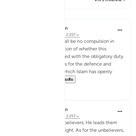
บทเรียน
In the Shade of the Quran
31 สัปดาห์ที่ผ่านมา
·
อ้างอิง
อายะห์ 2:257
The statement "There shall be no compulsion in
religion," raises the question of whether this
principle can be reconciled with the obligatory duty
of jihad, or taking up arms for the defence and
protection of the faith, which Islam has openly
advocated and the...
ดูเพิ่มเติม
0
0
In the Shade of the Quran
31 สัปดาห์ที่ผ่านมา
·
อ้างอิง
อายะห์ 2:257
God is the Patron of the believers. He leads them
out of darkness into the light. As for the unbelievers,