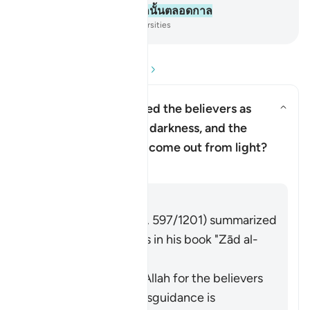
โดยที่พวกเขาจะอยู่ในนรกนั้นตลอดกาล
-
Society of Institutes and Universities
อ่านคำถามและคำตอบ
Why has Allah described the believers as
having come out from darkness, and the
สลับคำตอบสำหรับ Why has Allah 
disbelievers as having come out from light?
ตัฟซีร
คำตอบ
Imām Ibn al-Jawzī (d. 597/1201) summarized
the scholars' opinions in his book "Zād al-
Masīr" as follows:
The protection of Allah for the believers
from falling into misguidance is