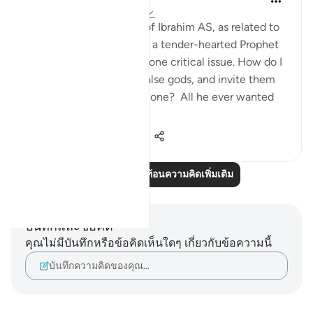
ปีที่แล้ว
·
อ้างอิง
อายะห์ 37:84-99
When we study the life of Ibrahim AS, as related to
us by Allah SWT, we find a tender-hearted Prophet
who is concerned about one critical issue. How do I
get people to abandon false gods, and invite them
to the worship of Allah alone? All he ever wanted
was f...
ดูเพิ่มเติม
24
5
330
อ่านบทความสะท้อนความคิดเพิ่มเติม
บันทึกและข้อคิด
คุณไม่มีบันทึกหรือข้อคิดเห็นใดๆ เกี่ยวกับข้อความนี้
บันทึกความคิดของคุณ…