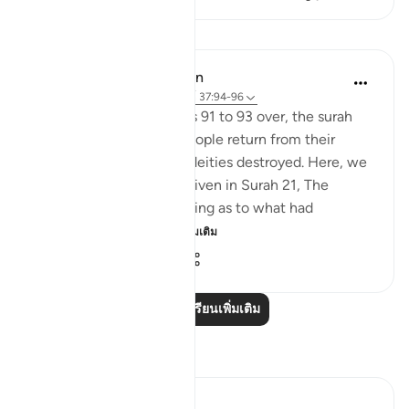
บทเรียน
In the Shade of the Quran
31 สัปดาห์ที่ผ่านมา
·
อ้างอิง
อายะห์ 37:94-96
With this scene in Verses 91 to 93 over, the surah
paints a new one. The people return from their
festivities and see their deities destroyed. Here, we
do not have the details given in Surah 21, The
Prophets, about their asking as to what had
happened and dete...
ดูเพิ่มเติม
0
0
80
อ่านบทเรียนเพิ่มเติม
การสะท้อน
Hammad Fahim