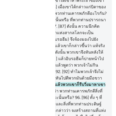
คืออิบรอฮีม
84
.
[84] เมื่อเขาได้เข้าหาพระเจ้าของเขา
ด้วยจิตใจที่บริสุทธิ์
85
.
[85] เมื่อเขาได้กล่าวแก่บิดาของ
เขาและหมู่ชนของเขาว่า พวกท่านเคารพภักดีอะไรกัน?
86
.
[86] เพื่อความเท็จกระนั้นหรือ ที่พวกท่านปรารถนา
พระเจ้าอื่นจากอัลลอฮฺ?
87
.
[87] ดังนั้น ความนึกคิด
ของพวกท่านที่มีต่อพระเจ้าแห่งสากลโลกจะเป็น
อย่างไร ?
88
.
[88] เขา (อิบรอฮีม) จึงจ้องมองไปยัง
ดวงดาวทั้งหลาย
89
.
[89] แล้วเขาก็กล่าวขึ้นว่า แท้จริง
ฉันไม่สบายจริงๆ
90
.
[90] ดังนั้น พวกเขาจึงหันหลังให้
เขาและกลับออกไป
91
.
[91] แล้วอิบรอฮีมก็บ่ายหน้าไป
ยังเจว็ดต่างๆ ของพวกเขา แล้วพูดว่า พวกเจ้าไม่กิน
(อาหารเหล่านี้) บ้างหรือ?
92
.
[92] ทำไมพวกเจ้าจึงไม่
พูดเล่า?
93
.
[93] แล้วเขาก็หันไปตีพวกมันด้วยมือขวา
(ซึ่งถือขวานอยู่)
94
.
[94] แล้วพวกเขาก็รีบวิ่งมาหาเขา
95
.
[95] อิบรอฮีมจึงกล่าวว่า พวกท่านเคารพภักดีสิ่งที่
พวกท่านแกะสลัก (มัน) กระนั้นหรือ?
96
.
[96] ทั้ง ๆ ที่
อัลลอฮฺทรงสร้างพวกท่าน และสิ่งที่พวกท่านประดิษฐ์
มันขึ้นมา
97
.
[97] พวกเขากล่าวว่า จงสร้างสถานที่แห่ง