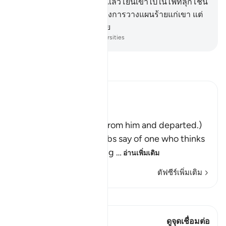
หนึ่ง (เตาเผา) สำหรับเขา แล้วโยนเขาไปในไฟที่ลุกโชน
98
.
[98] ดังนั้น พวกเขาต้องการวางแผนร้ายแก่เขา แต่
เราได้ทำให้พวกเขาต่ำต้อย
-
Society of Institutes and Universities
อ่านตัฟซีร์
Ibn Kathir (Abridged)
فَتَوَلَّوْاْ عَنْهُ مُدْبِرِينَ
(So they turned away from him and departed.)
Qatadah said, "The Arabs say of one who thinks
deeply that he is looking
…
อ่านเพิ่มเติม
ตัฟซีร์เพิ่มเติม
ดู Qiraat
บทกวีนี้มี 1 จุดเชื่อมต่อ
ดูจุดเชื่อมต่อ