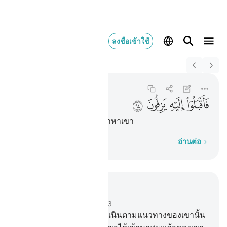
ลงชื่อเข้าใช้
Switch Quran.com to
English
فاقبلوا اليه يزفون ٩٤
As-Saffat
37:94
37:94
ﲛ
ﲜ
ﲝ
ﲞ
[94] แล้วพวกเขาก็รีบวิ่งมาหาเขา
ทีละคำ
อ่านต่อ
อ่านในบริบท
บท 37, หน้าหนังสือ 449, จุซ 23
83
.
[83] และแท้จริง ผู้ที่ดำเนินตามแนวทางของเขานั้น