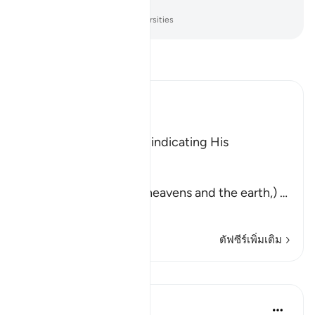
ญาณ
-
Society of Institutes and Universities
อ่านตัฟซีร์
Ibn Kathir (Abridged)
وَمِنْ ءَايَـتِهِ
(And among His signs) indicating His
magnificent power.
خَلَقَ السَّمَـوَتِ وَالأَرْضَ
(is the creation of the heavens and the earth,)
…
อ่านเพิ่มเติม
ตัฟซีร์เพิ่มเติม
บทเรียน
Suzy Ismail