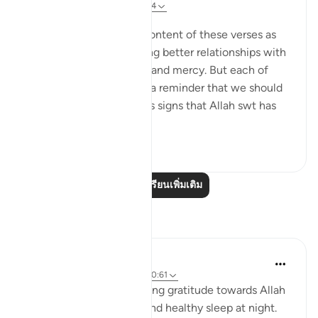
8 ปีที่แล้ว
·
อ้างอิง
อายะห์ 30:20-24
โพสต์ใน
Cornerstone
We often focus on the content of these verses as
guidance towards building better relationships with
our spouse through care and mercy. But each of
these ayahs begins with a reminder that we should
recognize the miraculous signs that Allah swt has
shown us thr...
ดูเพิ่มเติม
7
2
อ่านบทเรียนเพิ่มเติม
การสะท้อน
Wahida Aurthy
2 ปีที่แล้ว
·
อ้างอิง
อายะห์ 30:23, 40:61
We often overlook showing gratitude towards Allah
for granting us a sound and healthy sleep at night.