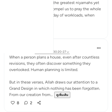
Undoubtedly it is one of the greatest niyamahs yet
neglected. Allah didn't compel us to pray the whole
night. After a long tiring day of workloads, when
you...
ดูเพิ่มเติม
7
0
Salihu Abba
9 สัปดาห์ที่ผ่านมา
·
อ้างอิง
อายะห์ 30:20-27
When a person plans a house, even after countless
revisions, they often discover something they
overlooked. Human planning is limited.
But in these verses, Allah draws our attention to a
Grand Design in which nothing has been forgotten.
From our creation from...
ดูเพิ่มเติม
8
2