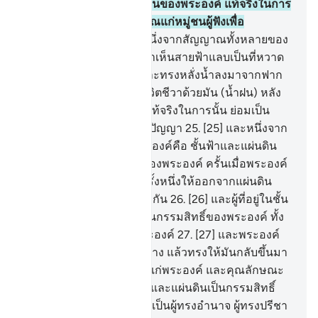
พวกเจ้าซึ่งความโปรดปรานของพระองค์ แท้จริงในการ
นี้ แน่นอน ย่อมเป็นสัญญาณแก่หมู่ชนผู้ฟังเพื่อ
ใคร่ครวญ
24
.
[24] และหนึ่งจากสัญญาณทั้งหลายของ
พระองค์คือ ทรงให้พวกเจ้าเห็นสายฟ้าแลบเป็นที่หวาด
กลัว และเป็นความหวัง และทรงหลั่งน้ำลงมาจากฟาก
ฟ้า และทรงให้แผ่นดินมีชีวิตชีวาด้วยมัน (น้ำฝน) หลัง
จากการแห้งแล้งของมัน แท้จริงในการนั้น ย่อมเป็น
สัญญาณแก่หมู่ชนผู้ใช้สติปัญญา
25
.
[25] และหนึ่งจาก
สัญญาณทั้งหลายของพระองค์คือ ชั้นฟ้าและแผ่นดิน
มั่นคงอยู่ตามพระบัญชาของพระองค์ ครั้นเมื่อพระองค์
ทรงร้องเรียกพวกเจ้าอีกครั้งหนึ่งให้ออกจากแผ่นดิน
เมื่อนั้นพวกเจ้าก็จะออกมากัน
26
.
[26] และผู้ที่อยู่ในชั้น
ฟ้าทั้งหลายและแผ่นดินเป็นกรรมสิทธิ์ของพระองค์ ทั้ง
มวลเป็นผู้จงรักภักดีต่อพระองค์
27
.
[27] และพระองค์
คือผู้ทรงเริ่มแรกในการสร้าง แล้วทรงให้มันกลับขึ้นมา
อีก และมันเป็นการง่ายยิ่งแก่พระองค์ และคุณลักษณะ
อันสูงส่งในชั้นฟ้าทั้งหลายและแผ่นดินเป็นกรรมสิทธิ์
ของพระองค์ และพระองค์เป็นผู้ทรงอำนาจ ผู้ทรงปรีชา