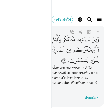
ومن اياته منامكم بالل
ลงชื่อเข้าใช้
Ar-Rum
30:23
30:23
ﲞ
ﲟ
ﲠ
ﲡ
ﲢ
ﲣ
ﲤ
ﲥﲦ
ﲧ
ﲨ
ﲩ
ﲪ
ﲫ
ﲬ
ﲭ
[23] และหนึ่งจากสัญญาณทั้งหลายของพระองค์คือ
การหลับนอนของพวกเจ้าในกลางคืนและกลางวัน และ
การแสวงหาของพวกเจ้าซึ่งความโปรดปรานของ
พระองค์ แท้จริงในการนี้ แน่นอน ย่อมเป็นสัญญาณแก่
หมู่ชนผู้ฟังเพื่อใคร่ครวญ
ทีละคำ
อ่านต่อ