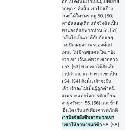
ดินนั้น เราได้แผ่ขยายมันออกไป ดังนั้นเราเป็นผู้แผ่ขยาย
ที่ยอดเยี่ยม
49
.
[49] และจากทุก ๆ สิ่งนั้น เราได้สร้าง
(มัน) ขึ้นเป็นคู่ ๆเพื่อพวกเจ้าจะได้ใคร่ครวญ
50
.
[50]
ดังนั้นพวกท่านจงเร่งรีบไปหาอัลลอฮฺเถิด แท้จริงฉันเป็น
ผู้ตักเตือนอย่างเปิดเผยจากพระองค์แก่พวกท่าน
51
.
[51]
และพวกท่านอย่าตั้งพระเจ้าอื่นใดเป็นภาคีกับอัลลอฮฺ
แท้จริงฉันเป็นผู้ตักเตือนอย่างเปิดเผยจากพระองค์แก่
พวกท่าน
52
.
[52] เช่นนั้นแหละ ไม่มีรอซูลคนใดมายัง
บรรดา (หมู่ชน) ก่อนหน้าพวกเขา เว้นแต่พวกเขากล่าว
ว่าเป็นนักเล่นกลหรือคนบ้า
53
.
[53] พวกเขาได้สั่งเสีย
ในเรื่องนี้แก่กันกระนั้นหรือ เปล่าเลย แต่ว่าพวกเขาเป็น
หมู่ชนผู้ละเมิดเกินขอบเขต
54
.
[54] ดังนั้น เจ้าจงผิน
หลังออกจากพวกเขาเถิด แล้ว เจ้าจะไม่เป็นผู้ถูกตำหนิ
55
.
[55] และจงตักเตือนเถิด เพราะแท้จริงการตักเตือน
นั้นจะให้ประโยชน์แก่บรรดาผู้ศรัทธา
56
.
[56] และข้ามิ
ได้สร้างญิน และมนุษย์เพื่ออื่นใด เว้นแต่เพื่อเคารพภักดี
ต่อข้า
57
.
[57] ข้าไม่ต้องการปัจจัยยังชีพจากพวกเขา
และข้าก็ไม่ต้องการให้พวกเขาให้อาหารแก่ข้า
58
.
[58]