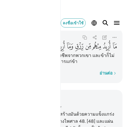
ما اريد منهم من رزق وما اري
ลงชื่อเข้าใช้
Adh-Dhariyat
51:57
51:57
ﱪ
ﱫ
ﱬ
ﱭ
ﱮ
ﱯ
ﱰ
ﱱ
ﱲ
ﱳ
[57] ข้าไม่ต้องการปัจจัยยังชีพจากพวกเขา และข้าก็ไม่
ต้องการให้พวกเขาให้อาหารแก่ข้า
ทีละคำ
อ่านต่อ
อ่านในบริบท
บท 51, หน้าหนังสือ 523, จุซ 27
47
.
[47] และชั้นฟ้า เราได้สร้างมันด้วยความแข็งแกร่ง
และแท้จริงเราได้แผ่ให้กว้างไพศาล
48
.
[48] และแผ่น