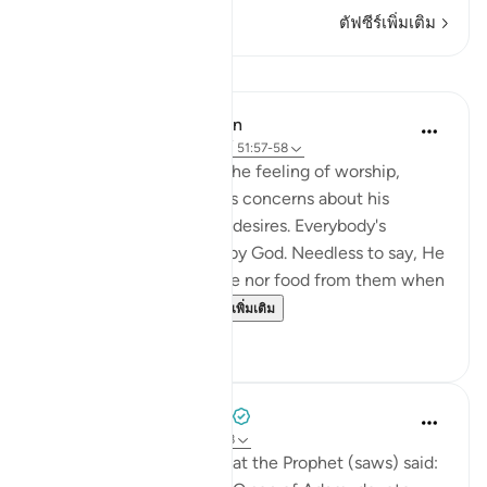
ตัฟซีร์เพิ่มเติม
บทเรียน
In the Shade of the Quran
31 สัปดาห์ที่ผ่านมา
·
อ้างอิง
อายะห์ 51:57-58
The Qur'an strengthens the feeling of worship,
letting man overcome his concerns about his
livelihood and his selfish desires. Everybody's
livelihood is guaranteed by God. Needless to say, He
needs neither sustenance nor food from them when
He asks them to spe...
ดูเพิ่มเติม
2
0
Prophetic Commentary
8 ปีที่แล้ว
·
อ้างอิง
อายะห์ 51:56-58
Abu Hurayrah narrates that the Prophet (saws) said: