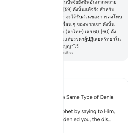
แท้จริงอัลลอฮฺ คือผู้ประทานปัจจัยยังชีพอันมากหลาย
ผู้ทรงพลัง ผู้ทรงมั่นคง
59
.
[59] ดังนั้นแท้จริง สำหรับ
บรรดาผู้ประพฤติผิดนั้น เขาจะได้รับส่วนของการลงโทษ
เยี่ยงส่วนการลงโทษพวกเพื่อน ๆ ของพวกเขา ดังนั้น
พวกเขาอย่าได้รีบเร่งให้ข้า (ลงโทษ) เลย
60
.
[60] ดัง
นั้น ความหายนะจะประสบแด่บรรดาผู้ปฏิเสธศรัทธาใน
วันของพวกเขา ซึ่งได้ถูกสัญญาไว้
-
Society of Institutes and Universities
อ่านตัฟซีร์
Ibn Kathir (Abridged)
All Messengers met the Same Type of Denial
from Their Nations
Allah comforts His Prophet by saying to Him,
`just as these idolators denied you, the dis
…
อ่านเพิ่มเติม