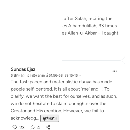
As I sat on my prayer mat after Salah, reciting the
Sunnah tasbeeh – 33 times Alhamdulillah, 33 times
SubhanAllah, and 44 times Allah-u-Akbar – I caught
m...
ดูเพิ่มเติม
13
3
Sundas Ejaz
6 ปีที่แล้ว
·
อ้างอิง
อายะห์ 51:56-58, 89:15-16
The fast-paced and materialistic dunya has made
people self-centred. It is all about 'me' and 'I'. To
clarify, we want the best for ourselves, and as such,
we do not hesitate to claim our rights over the
Creator and His creation. However, we fail to
acknowledg...
ดูเพิ่มเติม
23
4