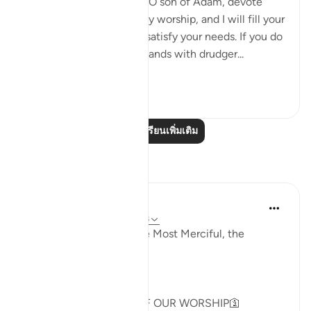
'Allah, the Exalted, says: ‘O son of Adam, devote
yourself exclusively to my worship, and I will fill your
chest with richness and satisfy your needs. If you do
not do so, I will fill your hands with drudger...
ดูเพิ่มเติม
3
0
อ่านบทเรียนเพิ่มเติม
การสะท้อน
Khadejah Mehmood
2 ปีที่แล้ว
·
อ้างอิง
อายะห์ 51:57-58
In the Name of Allah, the Most Merciful, the
Especially Merciful.
GOD IS NOT IN NEED OF OUR WORSHIP🛐