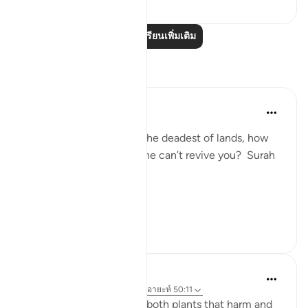
อ่านบทเรียนเพิ่มเติม
การสะท้อน
Nur A
2 ปีที่แล้ว
·
อ้างอิง
อายะห์ 50:11
If Allah can revive even the deadest of lands, how
can people believe that he can’t revive you? Surah
Qaf: ayah 11
#Revival2024
7
1
Musty 678
2 ปีที่แล้ว
·
อ้างอิง
ซูเราะห์ 50 และ อายะห์ 50:11
From the earth emerges both plants that harm and