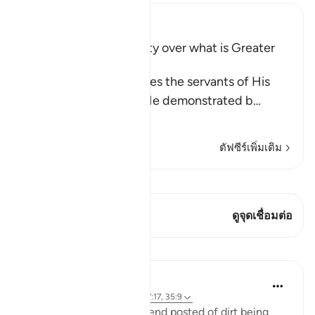
Ibn Kathir (Abridged)
Allah's Power and Ability over what is Greater
than Resurrection
Allah the Exalted notifies the servants of His
infinite power, which He demonstrated b
…
อ่านเพิ่มเติม
ตัฟซีร์เพิ่มเติม
ดู Qiraat
บทกวีนี้มี 1 จุดเชื่อมต่อ
ดูจุดเชื่อมต่อ
บทเรียน
Samia Mubarak
5 ปีที่แล้ว
·
อ้างอิง
อายะห์ 50:11, 57:17, 35:9
I woke up to a video a friend posted of dirt being