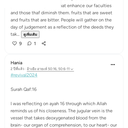
plants that heal, plants that enhance our faculties
and those thaf diminsh them. fruits that are sweet
and fruits that are bitter. People will gather on the
day of judgement as a reflection of the deeds they
tak...
ดูเพิ่มเติม
9
1
Hania
2 ปีที่แล้ว
·
อ้างอิง
อายะห์ 50:16, 50:6-11
#revival2024
Surah Qaf:16
I was reflecting on ayah 16 through which Allah
reminds us of his closeness. The jugular vein is the
vessel that takes deoxygenated blood from the
brain- our organ of comprehension, to our heart- our