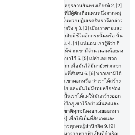
1
.
[1] กอฟ ขอสาบานด้วยอัลกุรอานอันทรงเกียรติ
2
.
[2]
แต่ว่าพวกเขาประหลาดใจที่มีผู้ตักเตือนคนหนึ่งจากหมู่
พวกเขามายังพวกเขา ดังนั้นพวกปฏิเสธศรัทธาจึงกล่าว
ว่า นี่มันเป็นเรื่องประหลาดจริง ๆ
3
.
[3] เมื่อเราตายและ
กลายเป็นฝุ่นดินไปแล้ว จะกลับมีชีวิตอีกกระนั้นหรือ นั่น
เป็นการกลับที่ไกลเหลือเกิน
4
.
[4] แน่นอน เรารู้ดีว่า กี่
มากน้อยแล้วที่แผ่นดินทำให้พวกเขามีจำนวนลดน้อยลง
และ ณ ที่เรานั้นมีบันทึกรักษาไว้
5
.
[5] เปล่าเลย พวก
เขาปฏิเสธความจริงต่างหาก เมื่อมันได้มีมายังพวกเขา
ดังนั้นพวกเขาจึงอยู่ในภาวะที่สับสน
6
.
[6] พวกเขามิได้
มองไปยังฟากฟ้าเหนือพวกเขาดอกหรือ ว่าเราได้สร้าง
มันและประดับมันไว้อย่างไร และมันไม่มีรอยหรือช่อง
โหว่เลย
7
.
[7] และแผ่นดินนั้นเราได้แผ่ให้มันกว้างออก
ไปและในแผ่นดินนั้นเราได้ปักภูเขาไว้อย่างมั่นคงและ
ในแผ่นดินนั้นเราให้พฤกษชาติทุกชนิดงอกเงยออกมา
เป็นคู่ ๆ อย่างสวยงาม
8
.
[8] เพื่อให้เป็นที่สังเกตและ
เป็นการเตือนให้ระลึกแก่บ่าวทุกคนผู้สำนึกผิด
9
.
[9]
และเราได้ให้น้ำฝนหลั่งลงมาจากฟากฟ้าเป็นที่จำเริญ