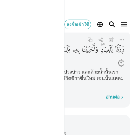
رزقا للعباد واحي
ลงชื่อเข้าใช้
Qaf
50:11
50:11
ﲠ
ﲡﲢ
ﲣ
ﲤ
ﲥ
ﲦﲧ
ﲨ
ﲩ
ﲪ
[11] เพื่อเป็นปัจจัยยังชีพแก่ปวงบ่าว และด้วยน้ำนั้นเรา
ทำให้ดินแดนที่แห้งแล้งมีชีวิตชีวาขึ้นใหม่ เช่นนั้นแหละ
การฟื้นคืนชีพ
ทีละคำ
อ่านต่อ
อ่านในบริบท
บท 50, หน้าหนังสือ 518, จุซ 26