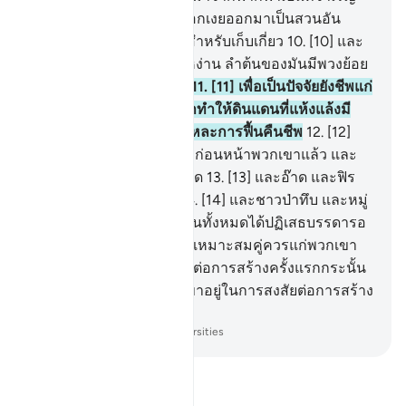
แล้วด้วยน้ำนั้น เราได้ให้งอกเงยออกมาเป็นสวนอัน
หลากหลาย และเมล็ดพืชสำหรับเก็บเกี่ยว
10
.
[10] และ
ต้นอินทผลัม อย่างสูงตระหง่าน ลำต้นของมันมีพวงย้อย
ลงมา มีผลซ้อนกันเป็นตับ
11
.
[11] เพื่อเป็นปัจจัยยังชีพแก่
ปวงบ่าว และด้วยน้ำนั้นเราทำให้ดินแดนที่แห้งแล้งมี
ชีวิตชีวาขึ้นใหม่ เช่นนั้นแหละการฟื้นคืนชีพ
12
.
[12]
หมู่ชนของนูหฺได้ปฏิเสธมาก่อนหน้าพวกเขาแล้ว และ
ชาวร็อส (บ่อน้ำ) และษะมูด
13
.
[13] และอ๊าด และฟิร
เอานฺ และพี่น้องของลู๊ฎ
14
.
[14] และชาวป่าทึบ และหมู่
ชนของตุ๊บบะอฺพวกเหล่านั้นทั้งหมดได้ปฏิเสธบรรดารอ
ซูลดังนั้นสัญญาของเราจึงเหมาะสมคู่ควรแก่พวกเขา
15
.
[15] เราได้เหน็ดเหนื่อยต่อการสร้างครั้งแรกกระนั้น
หรือ เปล่าเลย แต่ว่าพวกเขาอยู่ในการสงสัยต่อการสร้าง
ครั้งใหม่ต่างหาก
-
Society of Institutes and Universities
อ่านตัฟซีร์