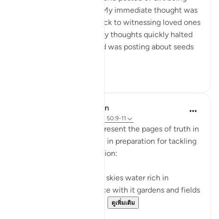
poured into the ground. My immediate thought was
death. My mind raced back to witnessing loved ones
returning to their Lord. My thoughts quickly halted
when I realized my friend was posting about seeds
she had...
ดูเพิ่มเติม
31
2
In the Shade of the Quran
31 สัปดาห์ที่ผ่านมา
·
อ้างอิง
อายะห์ 50:9-11
The surah continues to present the pages of truth in
the book of the universe, in preparation for tackling
the question of resurrection:
"We send down from the skies water rich in
blessings, and We produce with it gardens and fields
of grain, and tall palm tr...
ดูเพิ่มเติม
0
0