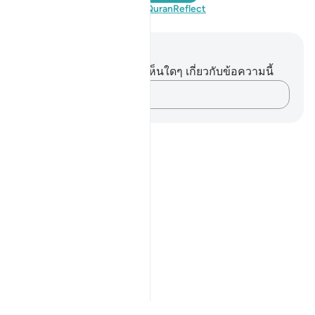
เยี่ยมชม QuranReflect
บันทึกและข้อคิด
คุณไม่มีบันทึกหรือข้อคิดเห็นใดๆ เกี่ยวกับข้อความนี้
บันทึกความคิดของคุณ…
Notes
placeholders
close