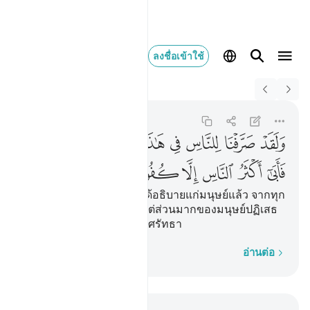
ลงชื่อเข้าใช้
Switch Quran.com to
English
ولقد صرفنا للناس في
Al-Isra
17:89
17:89
ﱠ
ﱡ
ﱢ
ﱣ
ﱤ
ﱥ
ﱦ
ﱧ
ﱨ
ﱩ
ﱪ
ﱫ
ﱬ
ﱭ
ﱮ
[89] และโดยแน่นอนเราได้อธิบายแก่มนุษย์แล้ว จากทุก
อุทาหรณ์ในอัลกุรอานนี้ แต่ส่วนมากของมนุษย์ปฏิเสธ
ไม่ยอมรับ นอกจากการไม่ศรัทธา
ทีละคำ
อ่านต่อ