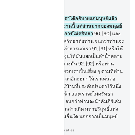
อ่านในบริบท
บท 17, หน้าหนังสือ 291, จุซ 15
89
.
[89] และโดยแน่นอนเราได้อธิบายแก่มนุษย์แล้ว
จากทุกอุทาหรณ์ในอัลกุรอานนี้ แต่ส่วนมากของมนุษย์
ปฏิเสธไม่ยอมรับ นอกจากการไม่ศรัทธา
90
.
[90] และ
พวกเขากล่าวว่า เราจะไม่ศรัทธาต่อท่าน จนกว่าท่านจะ
ทำให้แผ่นดินแตกออกเป็นลำธารแก่เรา
91
.
[91] หรือให้
ท่านมีสวนอินทผลัม และองุ่นให้มันแยกเป็นลำน้ำหลาย
สาย พวยพุ่งออกมาท่านกลางมัน
92
.
[92] หรือท่าน
ทำให้ชั้นฟ้าหล่นลงมาบนพวกเราเป็นเสี่ยง ๆ ตามที่ท่าน
อ้าง หรือนำอัลลอฮฺและมะลาอิกะฮฺมาให้เราเห็นต่อ
หน้า
93
.
[93] หรือให้ท่านมีบ้านที่ประดับประดาไว้หนึ่ง
หลัง หรือท่านขึ้นไปบนชั้นฟ้า และเราจะไม่ศรัทธา
สำหรับการขึ้นไปของท่าน จนกว่าท่านจะนำคัมภีร์เล่ม
หนึ่งลงมาให้เราได้อ่าน จงกล่าวเถิด มหาบริสุทธิ์แห่ง
พระเจ้าของฉัน ฉันมิได้เป็นอื่นใด นอกจากเป็นมนุษย์
เป็นรอซูล
-
Society of Institutes and Universities