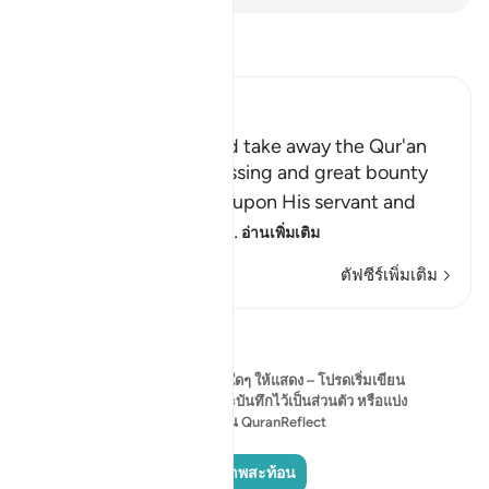
อ่านตัฟซีร์
Ibn Kathir (Abridged)
If Allah willed, He could take away the Qur'an
Allah mentions the blessing and great bounty
that He has bestowed upon His servant and
Messenger Muhamma
…
อ่านเพิ่มเติม
ตัฟซีร์เพิ่มเติม
การสะท้อน
ขณะนี้ยังไม่มีข้อคิดเห็นใดๆ ให้แสดง – โปรดเริ่มเขียน
ข้อคิดเห็นของคุณเองและบันทึกไว้เป็นส่วนตัว หรือแบ่ง
ปันกับชุมชน QuranReflect
เพิ่มภาพสะท้อน