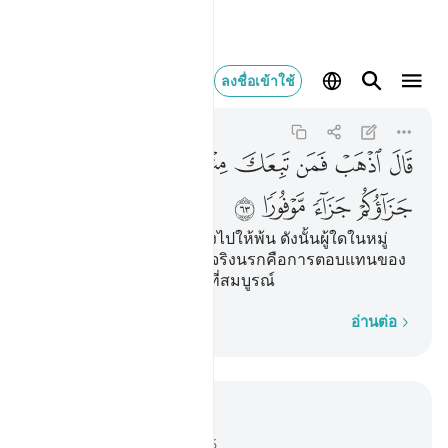
قال اذهب فمن تبعك
ลงชื่อเข้าใช้
Al-Isra
17:63
17:63
ﲓ
ﲔ
ﲕ
ﲖ
ﲗ
ﲘ
ﲙ
ﲚ
ﲛ
ﲜ
ﲝ
[63] พระองค์ตรัสว่า เจ้าจงไปให้พ้น ดังนั้นผู้ใดในหมู่
พวกเขาปฏิบัติตามเจ้า แท้จริงนรกคือการตอบแทนของ
พวกเจ้า เป็นการตอบแทนที่สมบูรณ์
ทีละคำ
อ่านต่อ
อ่านในบริบท
บท 17, หน้าหนังสือ 288, จุซ 15