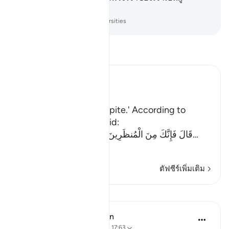
คุ้มครอง
-
Society of Institutes and Universities
อ่านตัฟซีร์
Ibn Kathir (Abridged)
اذْهَبْ
`(Go,) I will give you respite.' According to
another Ayah (Allah) said:
قَالَ فَإِنَّكَ مِنَ الْمُنظَرِينَ - إِلَى يَوْمِ الْوَقْتِ الْمَعْلُوم
…
อ่านเพิ่มเติม
ตัฟซีร์เพิ่มเติม
บทเรียน
In the Shade of the Quran
31 สัปดาห์ที่ผ่านมา
·
อ้างอิง
อายะห์ 17:63