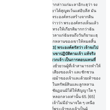
61
.
[61] และจงรำลึกเมื่อเรากล่าวแก่มะลาอิกะฮฺว่า จง
สุญูดต่ออาดัม ดังนั้นพวกเขาได้สุญูดเว้นแต่อิบลีส มัน
กล่าวว่า ฉันจะสุญูดต่อผู้ที่พระองค์ทรงสร้างจากดิน
กระนั้นหรือ
62
.
[62] มันกล่าวว่า พระองค์ทรงเห็นแล้ว
มิใช่หรือ เขาผู้นี้ที่พระองค์ทรงให้เกียรติมากกว่าฉัน
หากพระองค์โปรดประวิงเวลาแก่ฉันจนถึงวันกิยามะฮฺ
แน่นอนฉันจะทำลายล้างลูกหลานของเขาให้หมดสิ้น
เว้นแต่เพียงเล็กน้อย
63
.
[63] พระองค์ตรัสว่า เจ้าจงไป
ให้พ้น ดังนั้นผู้ใดในหมู่พวกเขาปฏิบัติตามเจ้า แท้จริง
นรกคือการตอบแทนของพวกเจ้า เป็นการตอบแทนที่
สมบูรณ์
64
.
[64] และเจ้าจงยั่วยวนผู้ที่เจ้าสามารถทำให้
เขาหลงในหมู่พวกเขาด้วยเสียงของเจ้า และชักชวน
พวกเขาให้เห็นพ้องด้วย ด้วยม้าของเจ้าและด้วยเท้าของ
เจ้า และจงร่วมกับพวกเขาในทรัพย์สินและลูกหลาน
และจงสัญญาพวกเขาและชัยฏอนมิได้ให้สัญญาใด ๆ
แก่พวกเขา เว้นแต่เป็นการหลอกลวงเท่านั้น
65
.
[65]
แท้จริงปวงบ่าวของข้านั้น เจ้าไม่มีอำนาจใด ๆ เหนือ
พวกเขา และพอเพียงแล้วที่พระเจ้าของเจ้าเป็นผู้