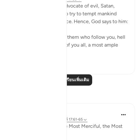
It is God's will that the advocate of evil, Satan,
should have his respite to try to tempt mankind
away from divine guidance. Hence, God says to him:
"Begone! As for those of them who follow you, hell
will be the recompense of you all, a most ample
recompens...
ดูเพิ่มเติม
0
0
อ่านบทเรียนเพิ่มเติม
การสะท้อน
Razia Zahra
33 สัปดาห์ที่ผ่านมา
·
อ้างอิง
อายะห์ 17:61-65
In the Name of Allah, the Most Merciful, the Most
Merciful,