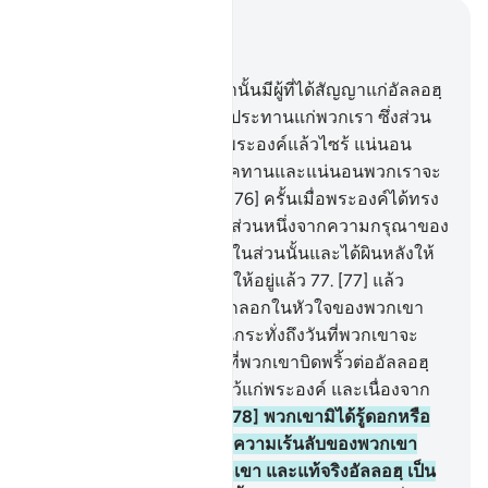
อ่านในบริบท
บท 9, หน้าหนังสือ 199, จุซ 10
75
.
[75] และในหมู่พวกเขานั้นมีผู้ที่ได้สัญญาแก่อัลลอฮฺ
ว่า ถ้าหากพระองค์ได้ทรงประทานแก่พวกเรา ซึ่งส่วน
หนึ่งจากความกรุณาของพระองค์แล้วไซร้ แน่นอน
เหลือเกิน พวกเราจะบริจาคทานและแน่นอนพวกเราจะ
ได้เป็นผู้อยู่ในหมู่คนดี
76
.
[76] ครั้นเมื่อพระองค์ได้ทรง
ประทานให้แก่พวกเขา ซึ่งส่วนหนึ่งจากความกรุณาของ
พระองค์ พวกเขาก็ตระหนี่ในส่วนนั้นและได้ผินหลังให้
โดยที่พวกเขาเป็นผู้ผินหลังให้อยู่แล้ว
77
.
[77] แล้ว
พระองค์ก็ทรงให้การกลับกลอกในหัวใจของพวกเขา
เป็นผลลัพธ์ แก่พวกเขา จนกระทั่งถึงวันที่พวกเขาจะ
พบพระองค์ เนื่องจากการที่พวกเขาบิดพริ้วต่ออัลลอฮฺ
ในสิ่งที่พวกเขาให้สัญญาไว้แก่พระองค์ และเนื่องจาก
การที่พวกเขาปฏิเสธ
78
.
[78] พวกเขามิได้รู้ดอกหรือ
ว่า แท้จริงอัลลอฮฺนั้นทรงรู้ความเร้นลับของพวกเขา
และการพูดซุบซิบของพวกเขา และแท้จริงอัลลอฮฺ เป็น