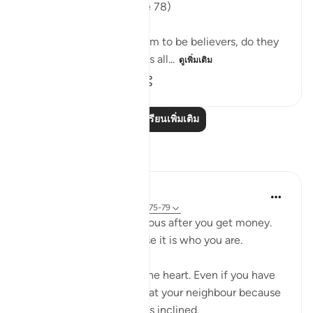
are hidden away?" (Verse 78)
Since the hypocrites claim to be believers, do they
not know that God knows all...
ดูเพิ่มเติม
0
0
64
อ่านบทเรียนเพิ่มเติม
การสะท้อน
Salah Sheikh
5 ปีที่แล้ว
·
อ้างอิง
อายะห์ 3:134, 9:75-79
You don't become generous after you get money.
You are generous because it is who you are.
Generosity is a state of the heart. Even if you have
no money you will smile at your neighbour because
that is where your heart is inclined.