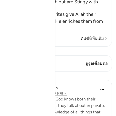
Hypocrites seek Wealth but are Stingy with
Alms
Allah says, some hypocrites give Allah their
strongest oaths that if He enriches them from
His bounty,
…
อ่านเพิ่มเติม
ตัฟซีร์เพิ่มเติม
ดู Qiraat
บทกวีนี้มี 1 จุดเชื่อมต่อ
ดูจุดเชื่อมต่อ
บทเรียน
In the Shade of the Quran
32 สัปดาห์ที่ผ่านมา
·
อ้างอิง
อายะห์ 9:78
"Do they not realize that God knows both their
secret thoughts and what they talk about in private,
and that God has full knowledge of all things that