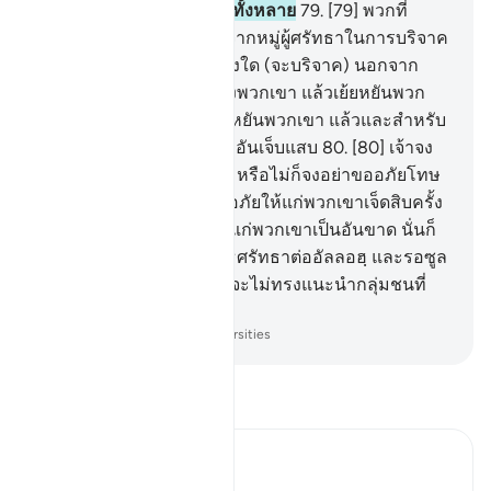
ผู้ทรงรอบรู้ในซึ่งสิ่งเร้นลับทั้งหลาย
79
.
[79] พวกที่
ตำหนิ บรรดาผู้ที่สมัครใจจากหมู่ผู้ศรัทธาในการบริจาค
ทาน และตำหนิผู้ที่ไม่พบสิ่งใด (จะบริจาค) นอกจาก
ค่าแรงงานอันเล็กน้อยของพวกเขา แล้วเย้ยหยันพวก
เขา นั้น อัลลอฮฺได้ทรงเย้ยหยันพวกเขา แล้วและสำหรับ
พวกเขานั้น คือการลงโทษอันเจ็บแสบ
80
.
[80] เจ้าจง
ขออภัยโทษให้แก่พวกเขา หรือไม่ก็จงอย่าขออภัยโทษ
ให้แก่พวกเขา หากเจ้าขออภัยให้แก่พวกเขาเจ็ดสิบครั้ง
อัลลอฮฺก็จะไม่ทรงอภัยให้แก่พวกเขาเป็นอันขาด นั่นก็
เพราะว่าพวกเขาได้ปฏิเสธศรัทธาต่ออัลลอฮฺ และรอซูล
ของพระองค์ และอัลลอฮฺ จะไม่ทรงแนะนำกลุ่มชนที่
ละเมิด
-
Society of Institutes and Universities
อ่านตัฟซีร์
Ibn Kathir (Abridged)