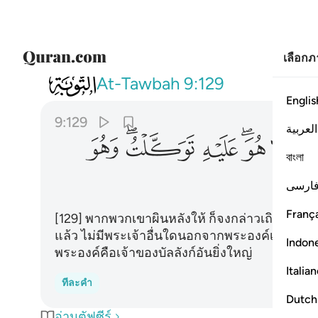
เลือก
009
فان تولوا فقل حسبي الله لا الاه الا هو
At-Tawbah
9:129
Englis
9:129
العربية
ﲲ
ﲳﲴ
ﲵ
ﲶﲷ
ﲸ
বাংলা
ارسی
França
[129] พากพวกเขาผินหลังให้ ก็จงกล่าวเถิด (มุฮัมมัด
แล้ว ไม่มีพระเจ้าอื่นใดนอกจากพระองค์เท่านั้น 
Indon
พระองค์คือเจ้าของบัลลังก์อันยิ่งใหญ่
Italia
ทีละคำ
Dutch
อ่านตัฟซีร์