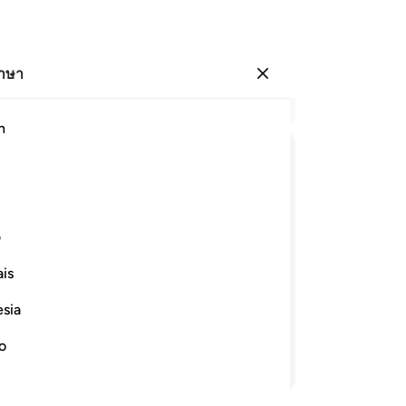
ภาษา
ลงชื่อเข้าใช้
อ่
h
บท 
12
ﲫ
ﲬ
ﲭ
ﲮ
ﲯ
ﲰ
ﲱ
หา
รับ
ﲹ
ﲺ
ﲻ
ﲼ
กร
ف
ผิน
is
เพ
) ว่า อัลลอฮฺนั้นเป็นที่พอเพียงแก่ฉัน
เท
แด่พระองค์เท่านั้นที่ฉันขอมอบหมาย และ
esia
คือ
-
So
no
อ่านต่อ
บั