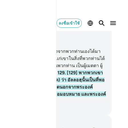
ลงชื่อเข้าใช้
านในบริบท
9, หน้าหนังสือ 207, จุซ 11
8
.
[128] แท้จริงมีรอซูลคนหนึ่งจากพวกท่านเองได้มา
พวกท่านแล้ว เป็นที่ลำบากใจแก่เขาในสิ่งที่พวกท่านได้
ความทุกข์ยาก เป็นผู้ห่วงใยในพวกท่าน เป็นผู้เมตตา ผู้
ุณาสงสาร ต่อบรรดาผู้ศรัทธา
129
.
[129] พากพวกเขา
หลังให้ ก็จงกล่าวเถิด (มุฮัมมัด) ว่า อัลลอฮฺนั้นเป็นที่พอ
ียงแก่ฉันแล้ว ไม่มีพระเจ้าอื่นใดนอกจากพระองค์
่านั้น แด่พระองค์เท่านั้นที่ฉันขอมอบหมาย และพระองค์
เจ้าของบัลลังก์อันยิ่งใหญ่
ciety of Institutes and Universities
นทึกและข้อคิด