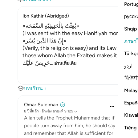
Portu
Ibn Kathir (Abridged)
русск
«بُعِثْتُ بِالْحَنِيفِيَّةِ السَّمْحَة»
Shqip
(I was sent with the easy Hanifiyah monotheis
«إِنَّ هَذَا الدِّينَ يُسْر»
ภาษา
(Verily, this religion is easy) and its Law is all ea
Türkç
those whom Allah the Exalted makes it easy.)
حَرِيصٌ عَلَيْك
…
อ่านเพิ่มเติม
اردو
简体
บทเรียน
Melay
Españ
Omar Suleiman
8 ปีที่แล้ว
·
อ้างอิง
อายะห์ 9:129
Kiswah
Allah tells the Prophet Muhammad that if
people turn away from him, he should say
Tiếng 
and remember that Allah is sufficient for