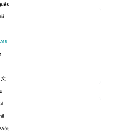
คุณ
guês
ий
m way.) An authenic Hadith mentions,
ไทย
sy, lenient and perfect. It is easy for
e
ตัฟซีร์เพิ่มเติม
中文
การสะท้อน
u
ol
Jay Ra El
31 สัปดาห์ที่ผ่านมา
·
อ้างอิง
อายะห์ 9:129
ili
Peace.
First, thank you for an outlet. One of my
Việt
favorite words is Tawakkul.