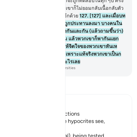
ดอกหรือว่า แท้จริงพวกเขาจะถูกทดสอบในทุก ๆปี ครั้ง
หนึ่งหรือสองครั้ง แล้วพวกเขาก็ไม่ยอมกลับเนื้อกลับตัว
และพวกเขาก็ไม่สำนึกผิดอีกด้วย
127
.
[127] และเมื่อบท
หนึ่งบทใดของอัล-กรุอานถูกประทานลงมา บางคนใน
หมู่พวกเขาต่างก็มองตาซึ่งกันและกัน (แล้วถามขึ้นว่า)
มีใครเห็นพวกท่านบ้างไหม แล้วพวกเขาก็พากันแยก
ย้ายออกไปอัลลอฮฺจึงทรงให้จิตใจของพวกเขาหันเห
ออกจากแนวทางที่ถูกต้อง เพราะแท้จริงพวกเขาเป็นก
ลุ่มชนที่ไม่มีความเข้าใจอะไรเลย
-
Society of Institutes and Universities
อ่านตัฟซีร์
Ibn Kathir (Abridged)
Hypocrites suffer Afflictions
Allah says, do not these hypocrites see,
أَنَّهُمْ يُفْتَنُونَ
(that they are put in trial), being tested,