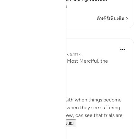
فِى كُلِّ عَامٍ م
…
อ่านเพิ่มเติม
ตัฟซีร์เพิ่มเติม
การสะท้อน
Razia Zahra
3 ปีที่แล้ว
·
อ้างอิง
อายะห์ 9:126-127, 9:111
In the Name of Allah the Most Merciful, the
Especially Merciful,
Perspective and goal.
Many in this world lose faith when things become
difficult. Many lose faith when they see suffering
around them. Selective few, can see that trials are
there for you to ru...
ดูเพิ่มเติม
19
3