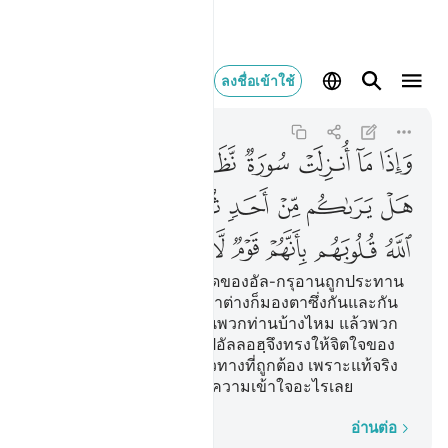
واذا ما انزلت سورة نظر 
ลงชื่อเข้าใช้
At-Tawbah
9:127
9:127
ﲅ
ﲆ
ﲇ
ﲈ
ﲉ
ﲊ
ﲋ
ﲌ
ﲍ
ﲎ
ﲏ
ﲐ
ﲑ
ﲒﲓ
ﲔ
ﲕ
ﲖ
ﲗ
ﲘ
ﲙ
ﲚ
ﲛ
[127] และเมื่อบทหนึ่งบทใดของอัล-กรุอานถูกประทาน
ลงมา บางคนในหมู่พวกเขาต่างก็มองตาซึ่งกันและกัน
(แล้วถามขึ้นว่า) มีใครเห็นพวกท่านบ้างไหม แล้วพวก
เขาก็พากันแยกย้ายออกไปอัลลอฮฺจึงทรงให้จิตใจของ
พวกเขาหันเหออกจากแนวทางที่ถูกต้อง เพราะแท้จริง
พวกเขาเป็นกลุ่มชนที่ไม่มีความเข้าใจอะไรเลย
ทีละคำ
อ่านต่อ