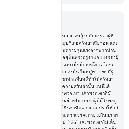
อ่านในบริบท
บท 9, หน้าหนังสือ 207, จุซ 11
123
.
[123] โอ้ศรัทธาชนทั้งหลาย จนสู้รบกับบรรดาผู้ที่
อยู่ใกล้เคียงพวกท่าน ที่เป็นผู้ปฏิเสธศรัทธาเสียก่อน และ
จงให้พวกเหล่านั้นประสบกับความรุนแรงจากพวกท่าน
และพึงรู้เถิดว่า แท้จริงอัลลอฮฺนั้นทรงอยู่ร่วมกับบรรดาผู้
ยำเกรงทั้งหลาย
124
.
[124] และเมื่อมีบทหนึ่งบทใดขอ
งอัลกุรอานถูกประทานลงมา ดังนั้น ในหมู่พวกเขามีผู้
กล่าวขึ้นว่า มีใครบ้างในพวกท่านที่บทนี้ทำให้ศรัทธา
เพิ่มขึ้น สำหรับบรรดาผู้ที่มีความศรัทธานั้น บทนี้ได้
ทำให้การศรัทธาเพิ่มขึ้นแก่พวกเขา แล้วพวกเขาก็มี
ความปิติยินดี
125
.
[125] และสำหรับบรรดาผู้ที่มีโรคอยู่
ในจิตใจของพวกเขา บทนี้ก็ยิ่งจะเพิ่มความสกปรกให้แก่
พวกเขามากยิ่งขึ้นไปอีก และพวกเขาจะตายไปในสภาพ
ที่เป็นพวกปฏิเสธศรัทธา
126
.
[126] และพวกเขาไม่เห็น