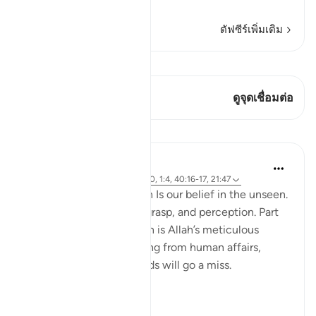
อ่านเพิ่มเติม
ตัฟซีร์เพิ่มเติม
ดู Qiraat
บทกวีนี้มี 1 จุดเชื่อมต่อ
ดูจุดเชื่อมต่อ
บทเรียน
Hammad Fahim
2 ปีที่แล้ว
·
อ้างอิง
อายะห์ 40:46-50, 1:4, 40:16-17, 21:47
A central part of our faith Is our belief in the unseen.
It is a realm beyond our grasp, and perception. Part
of our Iman in the unseen is Allah’s meticulous
judgement, where nothing from human affairs,
rights, liabilities or rewards will go a miss.
Everything...
ดูเพิ่มเติม
18
0