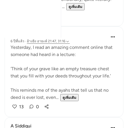
For many, there is no life ...
ดูเพิ่มเติม
4
0
A Siddiqui
6 ปีที่แล้ว
·
อ้างอิง
อายะห์ 21:47, 31:16
Yesterday, I read an amazing comment online that
someone had heard in a lecture:
'Think of your grave like an empty treasure chest
that you fill with your deeds throughout your life.'
This reminds me of the ayahs that tell us that no
deed is ever lost, even...
ดูเพิ่มเติม
13
0
A Siddiqui