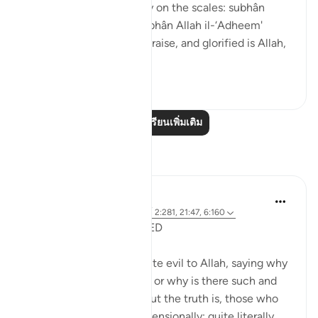
on the tongue, but heavy on the scales: subhân
Allahi wabihamdi and subhân Allah il-‘Adheem'
(glroified is Allah in His praise, and glorified is Allah,
the ...
ดูเพิ่มเติม
0
0
อ่านบทเรียนเพิ่มเติม
การสะท้อน
Shafowan W. Mahmood
31 สัปดาห์ที่ผ่านมา
·
อ้างอิง
อายะห์ 2:281, 21:47, 6:160
NONE WILL BE WRONGED
Many disbelievers attribute evil to Allah, saying why
did so and so suffer such or why is there such and
such a natural disaster. But the truth is, those who
disbelieve think one-dimensionally; quite literally.