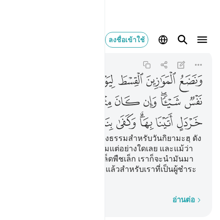
ونضع الموازين القسط لي
ลงชื่อเข้าใช้
Al-Anbiya
21:47
21:47
ﱚ
ﱛ
ﱜ
ﱝ
ﱞ
ﱟ
ﱠ
ﱡ
ﱢﱣ
ﱤ
ﱥ
ﱦ
ﱧ
ﱨ
ﱩ
ﱪ
ﱫﱬ
ﱭ
ﱮ
ﱯ
ﱰ
[47] และเราตั้งตราชูที่เที่ยงธรรมสำหรับวันกิยามะฮฺ ดัง
นั้นจะไม่มีชีวิตใดถูกอธรรมแต่อย่างใดเลย และแม้ว่า
มันเป็นเพียงน้ำหนักเท่าเมล็ดพืชเล็ก เราก็จะนำมันมา
แสดง และเป็นการพอเพียงแล้วสำหรับเราที่เป็นผู้ชำระ
สอบสวน
ทีละคำ
อ่านต่อ