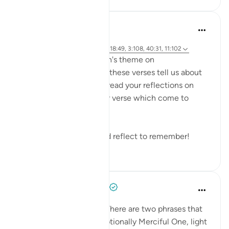
Hammad Fahim
2 ปีที่แล้ว
·
อ้างอิง
อายะห์ 14:42, 21:47, 40:17, 18:49, 3:108, 40:31, 11:102
As we explore this month's theme on
#DivineJustice
, what do these verses tell us about
Justice? I would love to read your reflections on
these verses or any other verse which come to
mind.
Remember to reflect and reflect to remember!
19
0
Prophetic Commentary
8 ปีที่แล้ว
·
อ้างอิง
อายะห์ 21:47
Abu Hurayrah narrates: 'There are two phrases that
are beloved to the Exceptionally Merciful One, light