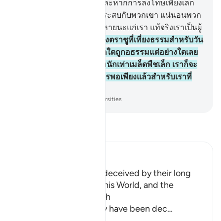
เขาถูกตักเตือน
46
.
[46] และหากการลงโทษเพียงเล็ก
น้อยจากพระเจ้าของเจ้าประสบกับพวกเขา แน่นอนพวก
เขาก็จะกล่าวว่า โอ้ความหายนะแก่เรา แท้จริงเราเป็นผู้
อธรรม
47
.
[47] และเราตั้งตราชูที่เที่ยงธรรมสำหรับวัน
กิยามะฮฺ ดังนั้นจะไม่มีชีวิตใดถูกอธรรมแต่อย่างใดเลย
และแม้ว่ามันเป็นเพียงน้ำหนักเท่าเมล็ดพืชเล็ก เราก็จะ
นำมันมาแสดง และเป็นการพอเพียงแล้วสำหรับเราที่
เป็นผู้ชำระสอบสวน
-
Society of Institutes and Universities
อ่านตัฟซีร์
Ibn Kathir (Abridged)
How the Idolators are deceived by their long
and luxurious Lives in this World, and the
Explanation of the Truth
Allah explains that they have been dec
…