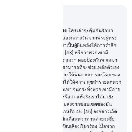
อ่านในบริบท
บท 21, หน้าหนังสือ 326, จุซ 17
42
.
[42] จงกล่าวเถิดมุฮัมมัด ใครเล่าจะคุ้มกันรักษา
พวกท่าน ในเวลากลางคืนและกลางวัน จากพระผู้ทรง
กรุณาปรานี แต่ทว่าพวกเขาเป็นผู้ผินหลังให้การรำลึก
ถึงพระเจ้าของพวกเขา
43
.
[43] หรือว่าพวกเขามี
พระเจ้าหลายองค์ นอกไปจากเรา คอยป้องกันพวกเขา
ทั้ง ๆ ที่พระเจ้าเหล่านั้นไม่สามารถที่จะช่วยเหลือตัวเอง
และไม่สามารถป้องกันตัวเองให้พ้นจากการลงโทษของ
เราได้
44
.
[44] แต่ทว่า เราได้ให้ความสุขสำรายแก่พวก
เขาและบรรพบุรุษของพวกเขา จนกระทั่งพวกเขามีอายุ
ยั่งยืน พวกเขาไม่เห็นดอกหรือว่า แท้จริงเราได้มายัง
แผ่นดินเพื่อทำให้มันคับแคบลงจากขอบเขตของมัน
แล้วพวกเขาจะเป็นผู้ชนะอีกหรือ
45
.
[45] จงกล่าวเถิด
(มุฮัมมัด) แท้จริงฉันเพียงตักเตือนพวกท่านด้วยวะฮียฺ
เท่านั้น แต่คนหูหนวกไม่ได้ยินเสียงเรียกร้อง เมื่อพวก