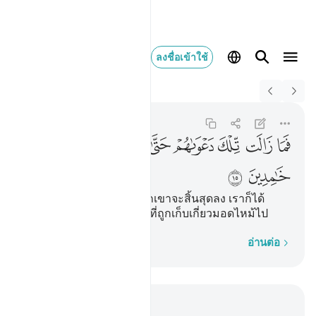
ลงชื่อเข้าใช้
Switch Quran.com to
English
فما زالت تلك دعواهم 
Al-Anbiya
21:15
21:15
ﱥ
ﱦ
ﱧ
ﱨ
ﱩ
ﱪ
ﱫ
ﱬ
ﱭ
[15] ไม่ทันที่คำพูดของพวกเขาจะสิ้นสุดลง เราก็ได้
ทำลายพวกเขา เสมือนพืชที่ถูกเก็บเกี่ยวมอดไหม้ไป
ทีละคำ
อ่านต่อ
อ่านในบริบท