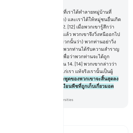
บท 21, หน้าหนังสือ 323, จุซ 17
11
.
[11] และกี่มากน้อยแล้วที่เราได้ทำลายหมู่บ้านที่
อธรรม (ปฏิเสธการศรัทธา) และเราได้ให้หมู่ชนอื่นเกิด
ขึ้นมาแทนที่หลังจากนั้น
12
.
[12] เมื่อพวกเขารู้สึกว่า
การลงโทษของเราเกิดขึ้นแล้ว พวกเขาจึงวิ่งหนีออกไป
13
.
[13] (มลาอิกะฮ์พูดกับพวกนั้นว่า) พวกท่านอย่าวิ่ง
หนีซิ และจงกลับไปยังสิ่งที่พวกท่านได้รับความสำราญ
และยังที่พักของพวกท่าน เพื่อว่าพวกท่านจะได้ถูก
สอบถามสิ่งที่เกิดขึ้นแก่ท่าน
14
.
[14] พวกเขากล่าวว่า
โอ้ ความหายนะที่เกิดขึ้นแก่เรา แท้จริงเรานั้นเป็นผู้
อธรรม
15
.
[15] ไม่ทันที่คำพูดของพวกเขาจะสิ้นสุดลง
เราก็ได้ทำลายพวกเขา เสมือนพืชที่ถูกเก็บเกี่ยวมอด
ไหม้ไป
-
Society of Institutes and Universities
อ่านตัฟซีร์