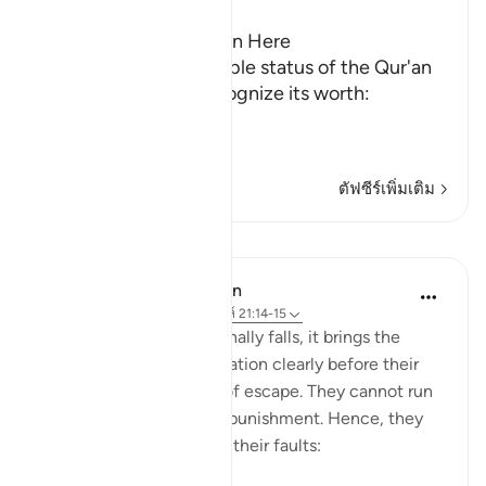
Ibn Kathir (Abridged)
The Virtue of the Qur'an Here
Allah points out the noble status of the Qur'an
and urges them to recognize its worth:
لَقَدْ أَنزَلْنَآ إِلَيْكُمْ كِتَـب
…
อ่านเพิ่มเติม
ตัฟซีร์เพิ่มเติม
บทเรียน
In the Shade of the Quran
32 สัปดาห์ที่ผ่านมา
·
อ้างอิง
อายะห์ 21:14-15
When God's judgment finally falls, it brings the
reality of the human situation clearly before their
eyes, leaving no means of escape. They cannot run
away from or flee God's punishment. Hence, they
change tactic and admit their faults: