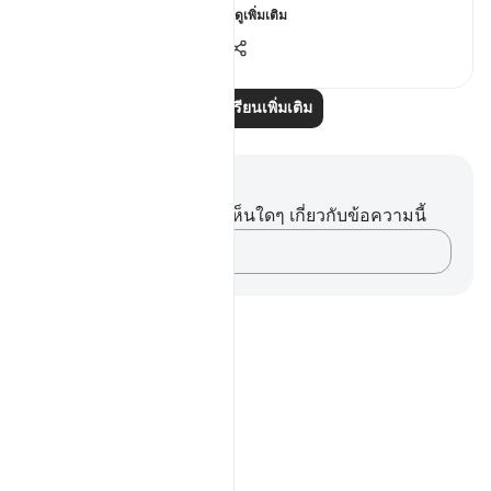
"They said: Woe betide...
ดูเพิ่มเติม
0
0
134
อ่านบทเรียนเพิ่มเติม
บันทึกและข้อคิด
คุณไม่มีบันทึกหรือข้อคิดเห็นใดๆ เกี่ยวกับข้อความนี้
บันทึกความคิดของคุณ…
Notes