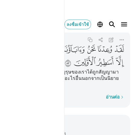
لقد وعدنا نحن واباونا هاذا م
ลงชื่อเข้าใช้
Al-Mu'minun
23:83
23:83
ﲔ
ﲕ
ﲖ
ﲗ
ﲘ
ﲙ
ﲚ
ﲛ
ﲜ
ﲝ
ﲞ
ﲟ
ﲠ
[83] แท้จริงเราและบรรพบุรุษของเราได้ถูกสัญญามา
ก่อนแล้วในเรื่องนี้ มันมิใช่อะไรอื่นนอกจากเป็นนิยาย
เหลวไหล สมัยก่อนเท่านั้น
ทีละคำ
อ่านต่อ
อ่านในบริบท
บท 23, หน้าหนังสือ 347, จุซ 18