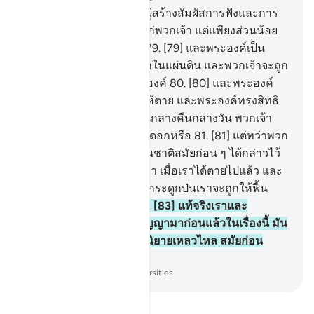
78
.
[78] และพระองค์เป็นผู้สร้างสัมผัสการฟังและการ
เห็น และหัวใจเพื่อเข้าใจแก่พวกเจ้า แต่เเพียงส่วนน้อย
เท่านั้นที่พวกเจ้าขอบคุณ
79
.
[79] และพระองค์เป็น
ผู้ทรงแพร่พันธุ์ของพวกเจ้าในแผ่นดิน และพวกเจ้าจะถูก
รวบรวมให้กลับไปหาพระองค์
80
.
[80] และพระองค์
เป็นผู้ทรงให้เป็นและทรงให้ตาย และพระองค์ทรงสิทธิ
ในการสับเปลี่ยนหมุนเวียนกลางคืนกลางวัน พวกเจ้า
มิได้ใช้สติปัญญาพิจารณาดอกหรือ
81
.
[81] แต่ทว่าพวก
เขาได้กล่าวเช่นเดียวกับชนชาติสมัยก่อน ๆ ได้กล่าวไว้
82
.
[82] พวกเขาได้กล่าวว่า เมื่อเราได้ตายไปแล้ว และ
เราได้กลายเป็นฝุ่นดินและกระดูกป่นเราจะถูกให้ฟื้น
คืนชีพอีกครั้งหนึ่งหรือ
83
.
[83] แท้จริงเราและ
บรรพบุรุษของเราได้ถูกสัญญามาก่อนแล้วในเรื่องนี้ มัน
มิใช่อะไรอื่นนอกจากเป็นนิยายเหลวไหล สมัยก่อน
เท่านั้น
-
Society of Institutes and Universities