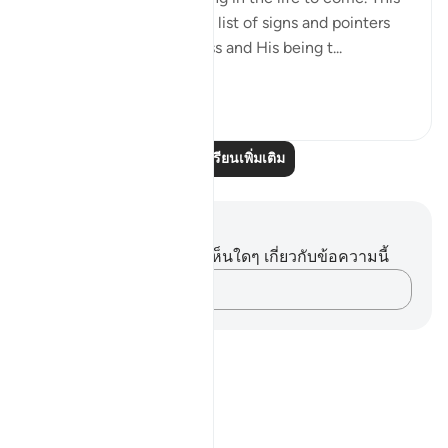
discussion follows a long list of signs and pointers
confirming God's oneness and His being t...
ดูเพิ่มเติม
0
0
อ่านบทเรียนเพิ่มเติม
บันทึกและข้อคิด
คุณไม่มีบันทึกหรือข้อคิดเห็นใดๆ เกี่ยวกับข้อความนี้
บันทึกความคิดของคุณ…