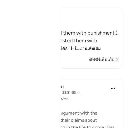
อ่านตัฟซีร์
Ibn Kathir (Abridged)
وَلَقَدْ أَخَذْنَـهُمْ بِالْعَذَابِ
(And indeed We seized them with punishment,)
means, `We tried and tested them with
difficulties and calamities.' Hi
…
อ่านเพิ่มเติม
ตัฟซีร์เพิ่มเติม
บทเรียน
In the Shade of the Quran
31 สัปดาห์ที่ผ่านมา
·
อ้างอิง
อายะห์ 23:81-83
Questions with One Answer
The surah now stops its argument with the
unbelievers, and reports their claims about
resurrection and reckoning in the life to come. This