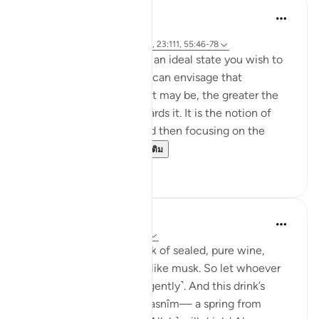
Hammad Fahim
33 สัปดาห์ที่ผ่านมา
·
อ้างอิง
อายะห์ 37:60-61, 83:27-28, 23:111, 55:46-78
Success is the pursuit of an ideal state you wish to
achieve. The clearer you can envisage that
achievement, whatever it may be, the greater the
chances of working towards it. It is the notion of
having a set ambition and then focusing on the
journey to get yo...
ดูเพิ่มเติม
19
3
Sundas Ejaz
ปีที่แล้ว
·
อ้างอิง
อายะห์ 83:25-28
'They will be given a drink of sealed, pure wine,
whose last sip will smell like musk. So let whoever
aspires to this strive ˹diligently˺. And this drink’s
flavour will come from Tasnîm— a spring from