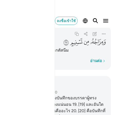
ومزاجه من تسنيم ٢٧
ลงชื่อเข้าใช้
Al-Mutaffifin
83:27
83:27
ﲿ
ﳀ
ﳁ
ﳂ
[27] ที่ใช้ผสมสุรานั้นมาจากตัสนีม
ทีละคำ
อ่านต่อ
อ่านในบริบท
บท 83, หน้าหนังสือ 588, จุซ 30
18
.
[18] มิใช่เช่นนั้น แท้จริงบันทึกของบรรดาผู้ทรง
คุณธรรมอยู่ในอิลลียีนอย่างแน่นอน
19
.
[19] และอันใด
เล่าทำให้เจ้ารู้ได้ว่าอิลลียีนคืออะไร
20
.
[20] คือบันทึกที่