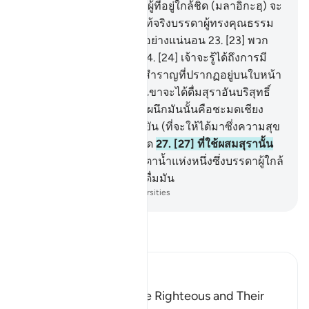
ถูกจารึกไว้
21
.
[21] บรรดาผู้ที่อยู่ใกล้ชิด (มลาอิกะฮฺ) จะ
เป็นผู้ดูแลรักษา
22
.
[22] แท้จริงบรรดาผู้ทรงคุณธรรม
จะอยู่ในความโปรดปรานอย่างแน่นอน
23
.
[23] พวก
เขาจะมองดูจากบนเตียง
24
.
[24] เจ้าจะรู้ได้ถึงการมี
ความสดชื่นแห่งความสุขสำราญที่ปรากฏอยู่บนใบหน้า
ของพวกเขา
25
.
[25] พวกเขาจะได้ดื่มสุราอันบริสุทธิ์
ซึ่งถูกผนึกไว้
26
.
[26] ที่ใช้ผนึกมันนั้นคือชะมดเชียง
และในการนี้บรรดาผู้แข่งขัน (ที่จะให้ได้มาซึ่งความสุข
สำราญนี้) จงแข่งขันกันเถิด
27
.
[27] ที่ใช้ผสมสุรานั้น
มาจากตัสนีม
28
.
[28] คือตาน้ำแห่งหนึ่งซึ่งบรรดาผู้ใกล้
ชิด (อัลลอฮฺ) เท่านั้นจะได้ดื่มมัน
-
Society of Institutes and Universities
อ่านตัฟซีร์
Ibn Kathir (Abridged)
The Record Book of the Righteous and Their