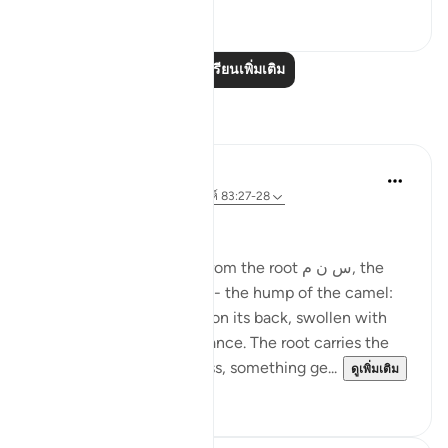
0
0
อ่านบทเรียนเพิ่มเติม
การสะท้อน
Ola Shoubaki
20 สัปดาห์ที่ผ่านมา
·
อ้างอิง
อายะห์ 83:27-28
Gems of Jannah Series
The word تسنيم comes from the root س ن م, the
same root as سَنَم sanam - the hump of the camel:
that proud, rounded rise on its back, swollen with
reserve and quiet abundance. The root carries the
sense of elevated fullness, something ge...
ดูเพิ่มเติม
2
0