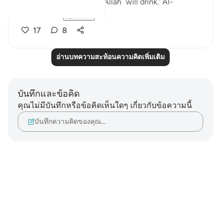
which those nearest ˹to Allah˺ will drink.' Al-
Mutaffifin ...
ดูเพิ่มเติม
17
8
อ่านบทความสะท้อนความคิดเพิ่มเติม
บันทึกและข้อคิด
คุณไม่มีบันทึกหรือข้อคิดเห็นใดๆ เกี่ยวกับข้อความนี้
บันทึกความคิดของคุณ…