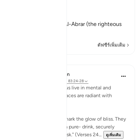
Reward
Allah says that truly,
إِنَّ كِتَـبَ الاٌّبْرَارِ
(Verily, the Record of Al-Abrar (the righteous
believ
…
อ่านเพิ่มเติม
ตัฟซีร์เพิ่มเติม
บทเรียน
In the Shade of the Quran
31 สัปดาห์ที่ผ่านมา
·
อ้างอิง
อายะห์ 83:24-28
In their bliss, the righteous live in mental and
physical comfort. Their faces are radiant with
unmistakable joy:
"In their faces you shall mark the glow of bliss. They
will be given to drink of a pure- drink, securely
sealed, with a seal of musk." (Verses 24...
ดูเพิ่มเติม