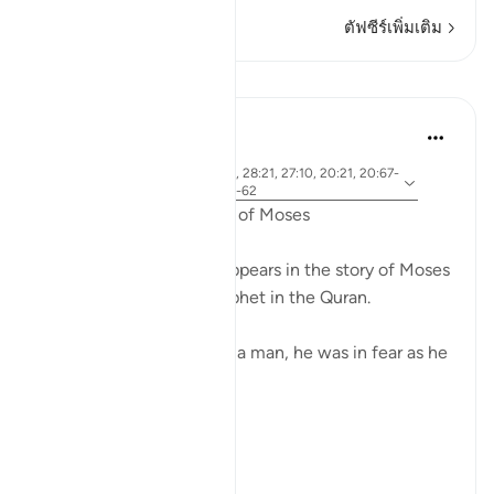
ตัฟซีร์เพิ่มเติม
บทเรียน
Ammar AlShukry
5 ปีที่แล้ว
·
อายะห์ 28:31, 28:25, 28:33, 28:21, 27:10, 20:21, 20:67-
อ้างอิง
68, 26:21, 20:45-46, 26:61-62
Fear in the Quranic story of Moses
The word khawf (fear) appears in the story of Moses
more than any other prophet in the Quran.
After accidentally killing a man, he was in fear as he
exited the city.
فَخَرَجَ مِنْهَا خَائِفًا يَتَرَقَّبُ ۖ
**So he left ...
ดูเพิ่มเติม