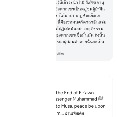
(นี่คือสอง) ในเก้าสัญญาณ (ที่เจ้าจะนำไป) ยังฟิรเอานฺ
และพวกพ้องของเขา แท้จริงพวกเขาเป็นหมู่ชนผู้ฝ่าฝืน
13
.
[13] เมื่อสัญญาณของเราได้มาปรากฏชัดแจ้งแก่
พวกเขา พวกเขาก็กล่าวว่า นี่คือเวทมนตร์คาถาอันแจ่ม
แจ้ง
14
.
[14] และพวกเขาได้ปฏิเสธมันอย่างอยุติธรรม
และเย่อหยิ่ง ทั้ง ๆ ที่จิตใจของพวกเขาเชื่อมั่นมัน ดังนั้น
จงดูเถิดว่า บั้นปลายของบรรดาผู้บ่อนทำลายนั้นจะเป็น
เช่นไร
-
Society of Institutes and Universities
อ่านตัฟซีร์
Ibn Kathir (Abridged)
The Story of Musa and the End of Fir`awn
Here Allah tells His Messenger Muhammad ﷺ
about what happened to Musa, peace be upon
him, how Allah chose him,
…
อ่านเพิ่มเติม