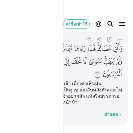
والق عصاك فلما راها ت
ลงชื่อเข้าใช้
An-Naml
27:10
27:10
ﲜ
ﲝﲞ
ﲟ
ﲠ
ﲡ
ﲢ
ﲣ
ﲤ
ﲥ
ﲦ
ﲧﲨ
ﲩ
ﲪ
ﲫ
ﲬ
ﲭ
ﲮ
ﲯ
ﲰ
ﲱ
[10] และจงโยนไม้เท้าของเจ้า เมื่อเขาเห็นมัน
เคลื่อนไหวคล้ายกับว่ามันเป็นงู เขาก็กลับหลังหันและไม่
หันกลับมาอีก โอ้มูซาเอ๋ยเจ้าอย่ากลัว แท้จริงบรรดารอ
ซุลนั้นจะไม่กลัวเมื่ออยู่ต่อหน้าข้า
ทีละคำ
อ่านต่อ