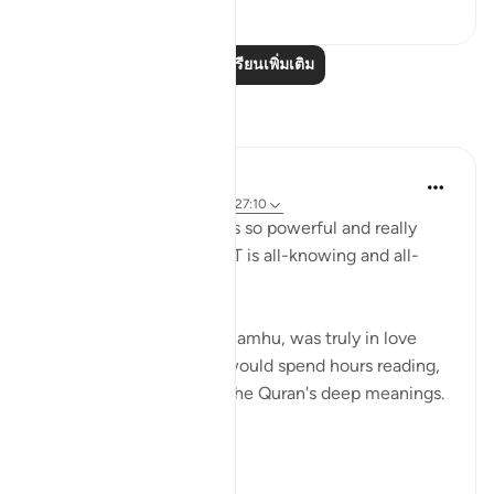
36
2
อ่านบทเรียนเพิ่มเติม
การสะท้อน
R Hussain-Farnsworth
6 สัปดาห์ที่ผ่านมา
·
อ้างอิง
อายะห์ 27:10
SubhanAllah, this verse is so powerful and really
shows me that Allah SWT is all-knowing and all-
seeing.
My late father, Allah yarhamhu, was truly in love
with the Quran, and he would spend hours reading,
reciting, and pondering the Quran's deep meanings.
...
ดูเพิ่มเติม
27
8