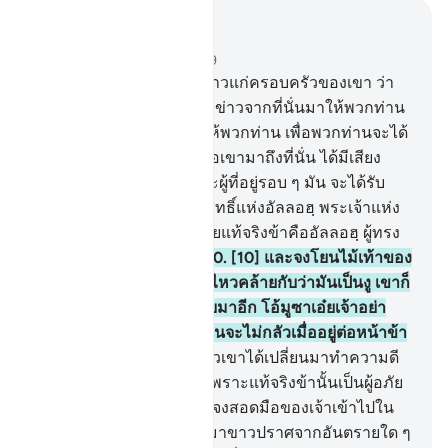
อ่านในบริบท
บท 27, หน้าหนังสือ 377, จุซ 19
7
.
[7] จงรำลึก เมื่อมูซากล่าวแก่ครอบครัวของเขา ว่า
แท้จริงฉันเห็นไฟ ฉันจะนำข่าวจากที่นั่นมาให้พวกท่าน
หรือฉันจะนำคบเพลิงมาให้พวกท่าน เพื่อพวกท่านจะได้
ทำให้มันอุ่น
8
.
[8] ครั้นเมื่อเขามาถึงที่นั่น ได้มีเสียง
เรียกขึ้นว่า ผู้ที่อยู่ในไฟและผู้ที่อยู่รอบ ๆ มัน จะได้รับ
ความจำเริญ และมหาบริสุทธิ์แห่งอัลลอฮฺ พระเจ้าแห่ง
สากลโลก
9
.
[9] โอ้มูซาเอ๋ยแท้จริงข้าคืออัลลอฮฺ ผู้ทรง
อำนาจ ผู้ทรงปรีชาญาณ
10
.
[10] และจงโยนไม้เท้าของ
เจ้า เมื่อเขาเห็นมันเคลื่อนไหวคล้ายกับว่ามันเป็นงู เขาก็
กลับหลังหันและไม่หันกลับมาอีก โอ้มูซาเอ๋ยเจ้าอย่า
กลัว แท้จริงบรรดารอซุลนั้นจะไม่กลัวเมื่ออยู่ต่อหน้าข้า
11
.
[11] เว้นแต่ผู้อธรรม แล้วเขาได้เปลี่ยนมาทำความดี
หลังจากที่ได้ทำความชั่ว เพราะแท้จริงข้านั้นเป็นผู้อภัย
ผู้เมตตาเสมอ
12
.
[12] และจงสอดมือของเจ้าเข้าไปใน
อกเสื้อของเจ้า มันจะออกมาขาวปราศจากอันตรายใด ๆ