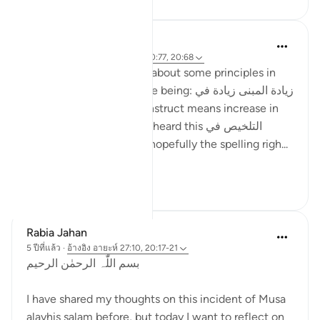
ماريا مرزوقي
4 ปีที่แล้ว
·
อ้างอิง
อายะห์ 27:10, 20:77, 20:68
I have learned a little bit about some principles in
the Arabic Language. One being: زيادة المبنى زيادة في
المعنى i.e. increase in construct means increase in
meaning . And I recently heard this التلخيص في
المبنى تلخيص في المعنى (hopefully the spelling righ...
ดูเพิ่มเติม
6
4
Rabia Jahan
5 ปีที่แล้ว
·
อ้างอิง
อายะห์ 27:10, 20:17-21
بسم اللّٰہ الرحمٰن الرحیم
I have shared my thoughts on this incident of Musa
alayhis salam before, but today I want to reflect on