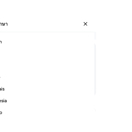
ภาษา
ลงชื่อเข้าใช้
อ่
h
บท 
1
.
ﱽ
ﱾ
ﱿ
ﲀ
ﲁ
ﲂ
กา
เอ
กั้นจากพระเจ้าของพวกเขา
ชั่
ف
ว่
อ่านต่อ
is
6
.
มิใ
esia
สิ
อะ
no
ใน
happens to Them
ปฏ