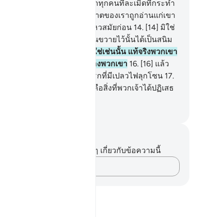
นแห่งการตอบแทนนั้น นอกจากทุกคนที่ละเมิดที่กระทำ
ามผิด
13
.
[13] เมื่อบรรดาอายาตของเราถูกอ่านแก่เขา
าจะกล่าวว่านี่คือนิยายเหลวไหวสมัยก่อน
14
.
[14] มิใช่
นนั้น แต่ว่าสิ่งที่พวกเขาได้ขวนขวายไว้นั้นได้เป็นสนิม
หัวใจของพวกเขา
15
.
[15] มิใช่เช่นนั้น แท้จริงพวกเขา
วันนั้นจะถูกกั้นจากพระเจ้าของพวกเขา
16
.
[16] แล้ว
้จริงพวกเขาจะเข้าไปอยู่ในนรกที่มีเปลวไฟลุกโซน
17
.
] แล้วจะมีเสียงกล่าวขึ้นว่า นี่คือสิ่งที่พวกเจ้าได้ปฏิเสธ
ไว้
ciety of Institutes and Universities
นทึกและข้อคิด
ไม่มีบันทึกหรือข้อคิดเห็นใดๆ เกี่ยวกับข้อความนี้
บันทึกความคิดของคุณ…