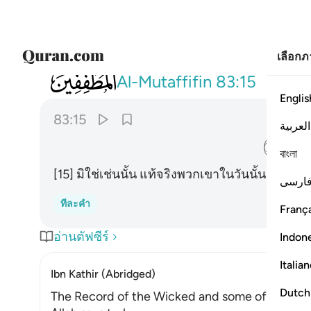
เลือก
083
كلا انهم عن ربهم يوميذ لمحجوبون ١٥
Al-Mutaffifin
83:15
Englis
83:15
العربية
ﲃ
বাংলা
[15] มิใช่เช่นนั้น แท้จริงพวกเขาในวันนั้นจะถูก
ارسی
ทีละคำ
França
อ่านตัฟซีร์
Indon
Italia
Ibn Kathir (Abridged)
Dutch
The Record of the Wicked and some of what 