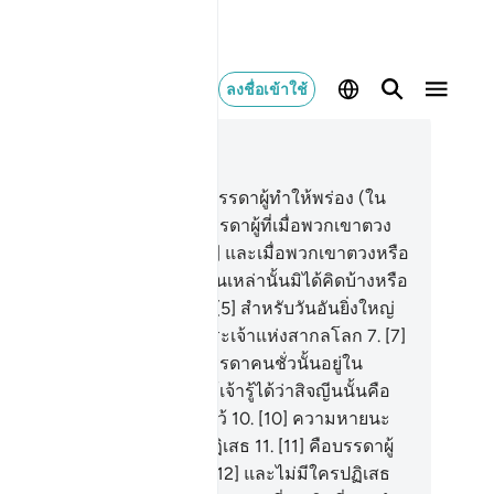
ลงชื่อเข้าใช้
านในบริบท
83, หน้าหนังสือ 588, จุซ 30
[1] ความหายนะจงประสบแด่บรรดาผู้ทำให้พร่อง (ใน
รตวงและการชั่ง)
2
.
[2] คือบรรดาผู้ที่เมื่อพวกเขาตวง
าจากคนอื่นก็ตวงเอาเต็ม
3
.
[3] และเมื่อพวกเขาตวงหรือ
งให้คนอื่นก็ทำให้ขาด
4
.
[4] ชนเหล่านั้นมิได้คิดบ้างหรือ
าพวกเขาจะถูกให้ฟื้นคืนชีพ
5
.
[5] สำหรับวันอันยิ่งใหญ่
[6] วันที่มนุษย์จะยืนต่อหน้าพระเจ้าแห่งสากลโลก
7
.
[7]
ช่เช่นนั้น แท้จริงบันทึกของบรรดาคนชั่วนั้นอยู่ใน
จญีน
8
.
[8] และอันใดเล่าทำให้เจ้ารู้ได้ว่าสิจญีนนั้นคือ
ไร
9
.
[9] คือบันทึกที่ถูกจารึกไว้
10
.
[10] ความหายนะ
วันนั้นจงประสบแด่บรรดาผู้ปฏิเสธ
11
.
[11] คือบรรดาผู้
ิเสธวันแห่งการตอบแทน
12
.
[12] และไม่มีใครปฏิเสธ