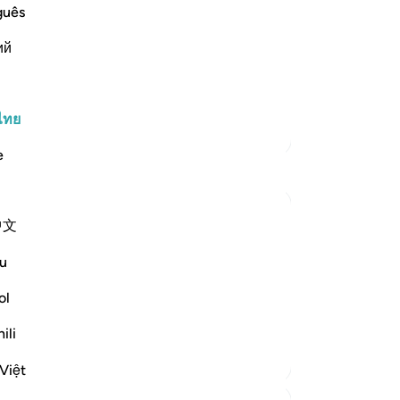
วั
guês
คว
.) meaning, that their final destination
ий
เข
ed from the word prison (Sijn), and here
เช่
บน
ใน
ไทย
ตัฟซีร์เพิ่มเติม
แท
e
[17
มัน
-
So
中文
:15
end and really reflect:
บั
u
คุณ
ol
seen reality, there is a complimentary
cognize the physical realities. ...
ดูเพิ่มเติม
ili
Việt