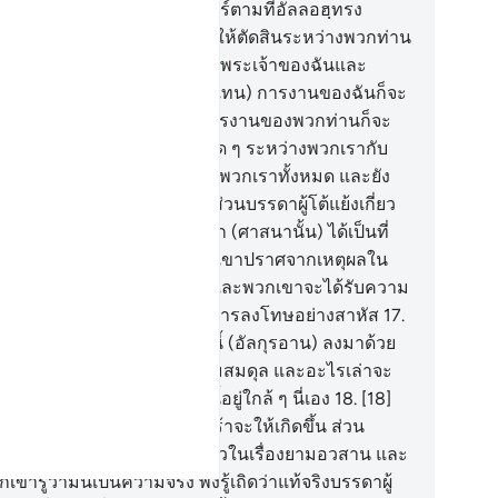
ได้ศรัทธาในสิ่งที่มีอยู่ในคัมภีร์ตามที่อัลลอฮฺทรง
ะทานลงมา และฉันรับบัญชาให้ตัดสินระหว่างพวกท่าน
วยความเที่ยงธรรม อัลลอฮฺคือ พระเจ้าของฉันและ
ะเจ้าของพวกท่าน (การตอบแทน) การงานของฉันก็จะ
้แก่ฉันและ (การตอบแทน) การงานของพวกท่านก็จะ
้แก่พวกท่าน ไม่มีการโต้แย้งใด ๆ ระหว่างพวกเรากับ
กท่าน อัลลอฮฺจะทรงรวบรวมพวกเราทั้งหมด และยัง
ะองค์คือการกลับไป
16
.
[16] ส่วนบรรดาผู้โต้แย้งเกี่ยว
บ (ศาสนาของ) อัลลอฮฺหลังจาก (ศาสนานั้น) ได้เป็นที่
มรับแล้ว การโต้แย้งของพวกเขาปราศจากเหตุผลใน
ศนะของพระเจ้าของพวกเขา และพวกเขาจะได้รับความ
ิ้วโกรธ และพวกเขาจะได้รับการลงโทษอย่างสาหัส
17
.
] อัลลอฮ์คือผู้ประทานคัมภีร์นี้ (อัลกุรอาน) ลงมาด้วย
ามจริงและทรงประทานความสมดุล และอะไรเล่าจะ
ห้เจ้ารู้ได้ บางทียามอวสานนี้อยู่ใกล้ ๆ นี่เอง
18
.
[18]
ดาผู้ไม่ศรัทธาในเรื่องนี้เร่งเร้าจะให้เกิดขึ้น ส่วน
รดาผู้ศรัทธาก็มีความหวั่นกลัวในเรื่องยามอวสาน และ
เขารู้ว่ามันเป็นความจริง พึงรู้เถิดว่าแท้จริงบรรดาผู้