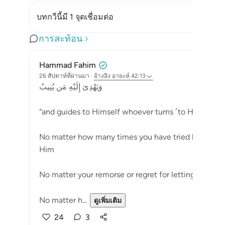
บทกวีนี้มี 1 จุดเชื่อมต่อ
การสะท้อน
Hammad Fahim
26 สัปดาห์ที่ผ่านมา
·
อ้างอิง
อายะห์ 42:13
وَيَهْدِىٓ إِلَيْهِ مَن يُنِيبُ
"and guides to Himself whoever turns ˹to Him˺ (42:
No matter how many times you have tried but failed
Him
No matter your remorse or regret for letting go, wh
No matter h...
ดูเพิ่มเติม
24
3