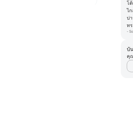
โต้
ไก
คิดเพิ่มเติม
บ่
ทร
-
So
บั
คุณ