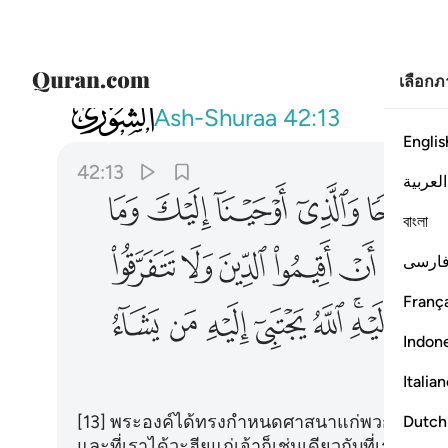
เลือก
042
شرع لكم من الدين ما وصى به نوحا والذي 
Ash-Shuraa
42:13
Englis
42:13
العربية
ﱯ
ﱰ
ﱱ
ﱲ
ﱳ
ﱴ
বাংলা
ﱺ
ﱻ
ﱼ
ﱽ
ﱾ
ﱿ
ارسی
França
ﲇﲈ
ﲉ
ﲊ
ﲋ
ﲌ
ﲍ
Indon
Italia
[13] พระองค์ได้ทรงกำหนดศาสนาแก่พวกเจ้าเช่นเด
Dutch
และที่เราได้วะฮียฺแก่เจ้าก็เช่นเดียวกับที่เราได