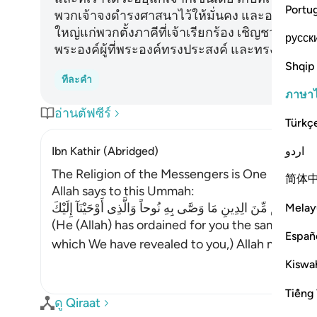
Portu
พวกเจ้าจงดำรงศาสนาไว้ให้มั่นคง และอย่าแตกแย
ใหญ่แก่พวกตั้งภาคีที่เจ้าเรียกร้อง เชิญชวนพวก
русск
พระองค์ผู้ที่พระองค์ทรงประสงค์ และทรงชี้แนะทางส
Shqip
ทีละคำ
ภาษา
อ่านตัฟซีร์
Türkç
اردو
Ibn Kathir (Abridged)
The Religion of the Messengers is One
简体
Allah says to this Ummah:
َرَعَ لَكُم مِّنَ الِدِينِ مَا وَصَّى بِهِ نُوحاً وَالَّذِى أَوْحَيْنَآ إِلَيْكَ
Melay
(He (Allah) has ordained for you the same relig
Españ
which We have revealed to you,) Allah mention
Kiswah
Tiếng 
ดู Qiraat