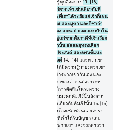
บแคบ แท้จริงพระองค์ทรงรอบรู้ทุกสิ่งอย่าง
13
.
[13]
ะองค์ได้ทรงกำหนดศาสนาแก่พวกเจ้าเช่นเดียวกับที่
องค์ได้ทรงบัญชาแก่นูหฺ และที่เราได้วะฮียฺแก่เจ้าก็เช่น
ียวกับที่เราได้บัญชาแก่อิบรอฮีม และมูซา และอีซาว่า
กเจ้าจงดำรงศาสนาไว้ให้มั่นคง และอย่าแตกแยกกันใน
่องของศาสนา แต่เป็นเรื่องใหญ่แก่พวกตั้งภาคีที่เจ้าเรียก
อง เชิญชวนพวกเขาไปสู่ศาสนานั้น อัลลอฮฺทรงเลือก
หรับพระองค์ผู้ที่พระองค์ทรงประสงค์ และทรงชี้แนะ
สู่พระองค์ผู้ที่ผินหน้าสู่พระองค์
14
.
[14] และพวกเขา
ได้แตกแยกกัน เว้นแต่หลังจากได้มีความรู้มายังพวกเขา
้ว ทั้งนี้เพราะความริษยาระหว่างพวกเขากันเอง และ
มิใช่ลิขิตได้บันทึกไว้ที่พระเจ้าของเจ้าจนถึงวาระที่
หนดไว้แล้ว แน่นอนก็จะต้องมีการตัดสินในระหว่าง
กเขา และแท้จริงบรรดาผู้ได้รับมรดกคัมภีร์นี้หลังจาก
เขานั้น อยู่ในการสงสัยกังขาเกี่ยวกับคัมภีร์นั้น
15
.
[15]
งนั้น เพื่อการนี้แหละเจ้าจงเรียกร้องเชิญชวนและดำรง
นอยู่ในแนวทางที่เที่ยงธรรมดังที่เจ้าได้รับบัญชา และ
่าได้ปฏิบัติตามอารมณ์ต่ำของพวกเขา และจงกล่าวว่า