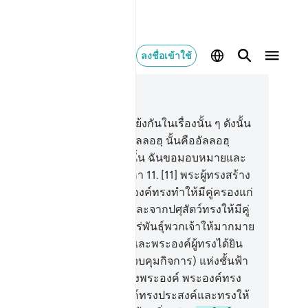
ลงชื่อเข้าใช้
านในบริบท
42, หน้าหนังสือ 484, จุซ 25
.
[10] และอันใดที่พวกเจ้าขัดแย้งกันในเรื่องนั้น ๆ ดังนั้น
รชี้ขาดตัดสินย่อมกลับไปหาอัลลอฮฺ นั้นคืออัลลอฮฺ
ะเจ้าของฉัน แด่พระองค์เท่านั้น ฉันขอมอบหมายและ
งพระองค์เท่านั้นฉันจะกลับไปหา
11
.
[11] พระผู้ทรงสร้าง
้นฟ้าทั้งหลายและแผ่นดิน พระองค์ทรงทำให้มีคู่ครองแก่
กเจ้าจากตัวของพวกเจ้าเอง และจากปศุสัตว์ทรงให้มีคู่
วเมีย ด้วยเหตุนี้พระองค์ทรงแพร่พันธุ์พวกเจ้าให้มากมาย
่มีสิ่งใดเสมอเหมือนพระองค์ และพระองค์ผู้ทรงได้ยิน
ทรงเห็น
12
.
[12] กุญแจ (การควบคุมกิจการ) แห่งชั้นฟ้า
้งหลายและแผ่นดินเป็นสิทธิ์ของพระองค์ พระองค์ทรง
่มพูนปัจจัยยังชีพแก่ผู้ที่พระองค์ทรงประสงค์และทรงให้