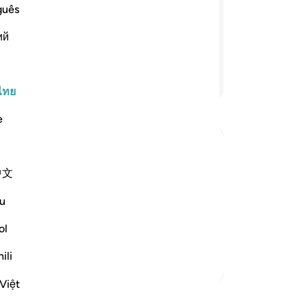
คั
guês
กกันในเรื่องของศาสนา แต่เป็นเรื่อง
พร
เขาไปสู่ศาสนานั้น อัลลอฮฺทรงเลือกสำหรับ
ий
พระ
ู่พระองค์ผู้ที่ผินหน้าสู่พระองค์
เด
พว
อ่านต่อ
เรื
ไทย
ร้
e
สำ
ทาง
มิ
中文
แล
หาก
ش
u
กำ
ion which He ordained for Nuh, and that
พว
ol
s the first Messenger who
…
อ่านเพิ่มเติม
พวก
ili
ดั
ตัฟซีร์เพิ่มเติม
มั่
Việt
อย