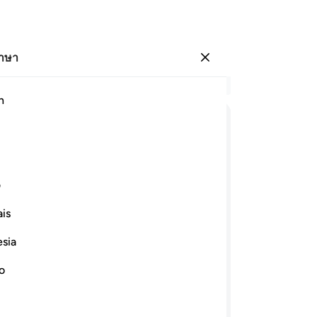
ภาษา
ลงชื่อเข้าใช้
อ่
h
บท 
10
ﱨ ﱩ
ﱪ
ﱫ
ﱬ
ﱭ
ﱮ
กา
พร
ﱵ
ﱶ
ﱷ
ﱸ
ﱹ
ยั
ف
ชั
is
พว
ﲀﲁ
ﲂ
ﲃ
ﲄ
ﲅ
ﲆ
ผั
esia
ไม
ﲎ
ﲏ
ﲐ
ﲑ
ﲒ
ผู้
no
ทั
ียวกับที่พระองค์ได้ทรงบัญชาแก่นูหฺ
เพิ
้บัญชาแก่อิบรอฮีม และมูซา และอีซาว่า