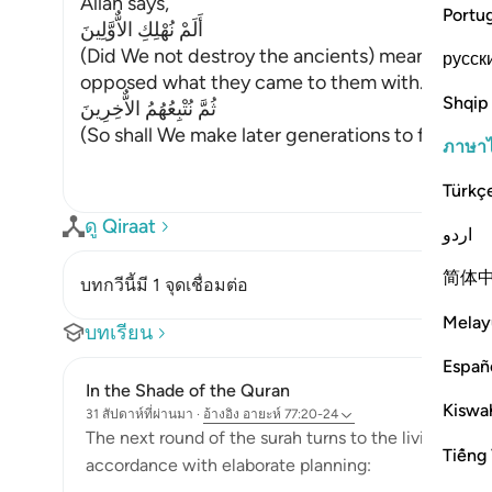
Allah says,
Portu
أَلَمْ نُهْلِكِ الاٌّوَّلِينَ
(Did We not destroy the ancients) meaning, t
русск
opposed what they came to them with.
Shqip
ثُمَّ نُتْبِعُهُمُ الاٌّخِرِينَ
(So shall We make later generations to foll
…
อ่านเ
ภาษา
Türkç
ดู Qiraat
اردو
简体
บทกวีนี้มี 1 จุดเชื่อมต่อ
Melay
บทเรียน
Españ
In the Shade of the Quran
Kiswah
31 สัปดาห์ที่ผ่านมา
·
อ้างอิง
อายะห์ 77:20-24
The next round of the surah turns to the living and h
Tiếng 
accordance with elaborate planning: