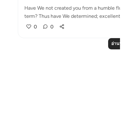
Have We not created you from a humble fluid, placin
term? Thus have We determined; excellent ...
ดูเพิ่ม
0
0
อ่านบทเรียนเพิ่
Notes
placeholders
close