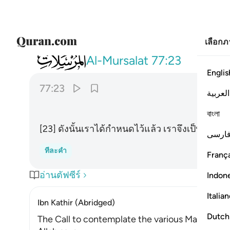
เลือก
077
فقدرنا فنعم القادرون ٢٣
Al-Mursalat
77:23
Englis
77:23
العربية
বাংলা
[23] ดังนั้นเราได้กำหนดไว้แล้ว เราจึงเป็นผู้กำหนดท
ارسی
ทีละคำ
França
อ่านตัฟซีร์
Indon
Italia
Ibn Kathir (Abridged)
Dutch
The Call to contemplate the various Manifestat