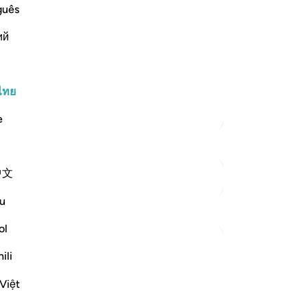
บั
guês
คุณ
hose who rejected the Messengers and
ий
พิ่มเติม
ไทย
ตัฟซีร์เพิ่มเติม
e
中文
ดูจุดเชื่อมต่อ
u
ol
ili
ow they are brought into life, in
Việt