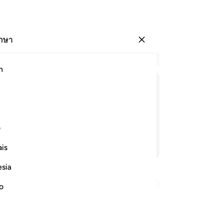
ภาษา
ลงชื่อเข้าใช้
อ่
h
บท 
16
ﱐ
ﱑ
ﱒ
ﱓ
หล
18
ี่ดีเลิศที่สุด
[1
ف
20
อ่านต่อ
is
ดอ
(ม
esia
เรา
[2
no
-
So
ions of Allah's Power