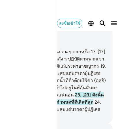
ลงชื่อเข้าใช้
านในบริบท
77, หน้าหนังสือ 581, จุซ 29
.
[16] เรามิได้ทำลายชนชาติรุ่นก่อน ๆ ดอกหรือ
17
.
[17]
ังจากนั้นเราได้ให้ชนชาติรุ่นหลัง ๆ ปฏิบัติตามพวกเขา
.
[18] เช่นนั้นแหละเราได้ปฏิบัติแก่บรรดาอาชญากร
19
.
9] ความหายนะในวันนั้น จงประสบแด่บรรดาผู้ปฏิเสธ
.
[20] เรามิได้สร้างพวกเจ้าจากน้ำที่ต่ำต้อยไร้ค่า (อสุจิ)
กหรือ
21
.
[21] แล้วเราได้ให้เข้าไปอยู่ในที่อันมั่นคง
ดลูก)
22
.
[22] จนถึงกำหนดอันแน่นอน
23
.
[23] ดังนั้น
ได้กำหนดไว้แล้ว เราจึงเป็นผู้กำหนดที่ดีเลิศที่สุด
24
.
4] ความหายนะในวันนั้นจงประสบแด่บรรดาผู้ปฏิเสธ
ciety of Institutes and Universities