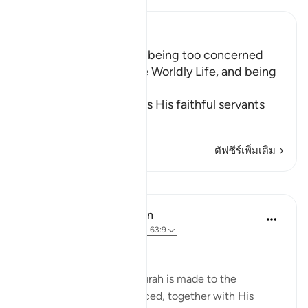
Ibn Kathir (Abridged)
The Importance of not being too concerned
with the Matters of the Worldly Life, and being
Charitable
Allah the Exalted orders His faithful servants
to
…
อ่านเพิ่มเติม
ตัฟซีร์เพิ่มเติม
บทเรียน
In the Shade of the Quran
31 สัปดาห์ที่ผ่านมา
·
อ้างอิง
อายะห์ 63:9
Time to Be Charitable
The last address in the surah is made to the
believers whom God placed, together with His