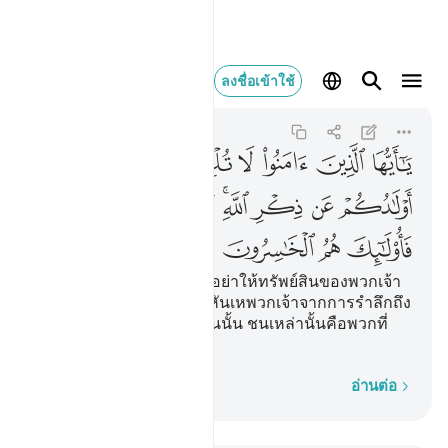
يا ايها الذين امنوا لا تلهك
ลงชื่อเข้าใช้
Al-Munafiqun
63:9
63:9
ﲍ
ﲎ
ﲏ
ﲐ
ﲑ
ﲒ
ﲓ
ﲔ
ﲕ
ﲖ
ﲗﲘ
ﲙ
ﲚ
ﲛ
ﲜ
ﲝ
ﲞ
ﲟ
[9] โอ้บรรดาผู้ศรัทธาเอ๋ย อย่าให้ทรัพย์สินของพวกเจ้า
และลูกหลานของพวกเจ้าหันเหพวกเจ้าจากการรำลึกถึง
อัลลอฮฺ และผู้ใดกระทำเช่นนั้น ชนเหล่านั้นคือพวกที่
ขาดทุน
ทีละคำ
อ่านต่อ