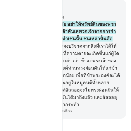
อ่านในบริบท
บท 63, หน้าหนังสือ 555, จุซ 28
9
.
[9] โอ้บรรดาผู้ศรัทธาเอ๋ย อย่าให้ทรัพย์สินของพวก
เจ้าและลูกหลานของพวกเจ้าหันเหพวกเจ้าจากการรำ
ลึกถึงอัลลอฮฺ และผู้ใดกระทำเช่นนั้น ชนเหล่านั้นคือ
พวกที่ขาดทุน
10
.
[10] และจงบริจาคจากสิ่งที่เราได้ให้
ปัจจัยยังชีพแก่พวกเจ้าก่อนที่ความตายจะเกิดขึ้นแก่ผู้ใด
ในหมู่พวกเจ้า แล้วเขาก็จะกล่าวว่า ข้าแต่พระเจ้าของ
ข้าพระองค์ มาตรว่าพระองค์ท่านทรงผ่อนผันให้แก่ข้า
พระองค์อีกชั่วเวลาเพียงเล็กน้อย เพื่อที่ข้าพระองค์จะได้
บริจาค และข้าพระองค์ก็จะอยู่ในหมู่คนดีทั้งหลาย
(ผู้ทรงคุณธรรม)
11
.
[11] แต่อัลลอฮฺจะไม่ทรงผ่อนผันให้
แก่ชีวิตใดเมื่อกำหนดของมันได้มาถึงแล้ว และอัลลอฮฺ
นั้นทรงรู้ดียิ่งในสิ่งที่พวกเจ้ากระทำ
-
Society of Institutes and Universities
อ่านตัฟซีร์