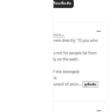
อ่านบทเรียนเพิ่มเติม
การสะท้อน
ekaterina myachina
22 สัปดาห์ที่ผ่านมา
·
อ้างอิง
อายะห์ 63:9
Allah addresses the believers directly: “O you who
believe.”
This means the warning is not for people far from
faith, but for those already on the path.
The ayah points to two of the strongest
attachments in human life:
Wealth (أموالكم) — the pursuit of provi...
ดูเพิ่มเติม
4
0
Aliza Awan