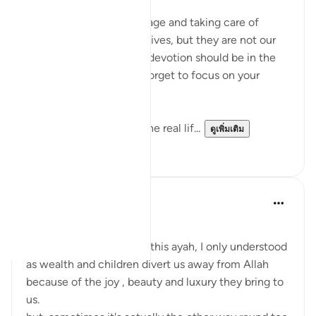
ปีที่แล้ว
·
อ้างอิง
อายะห์ 63:9
Listen up, women! Marriage and taking care of
children are parts of our lives, but they are not our
entire purpose. Our true devotion should be in the
path of our Lord. Never forget to focus on your
relationship with Allah!
This life is temporary—the real lif...
ดูเพิ่มเติม
14
4
Aaisha Shahany
4 ปีที่แล้ว
·
อ้างอิง
อายะห์ 63:9
Bismillah.
whenever I came across this ayah, I only understood
as wealth and children divert us away from Allah
because of the joy , beauty and luxury they bring to
us.