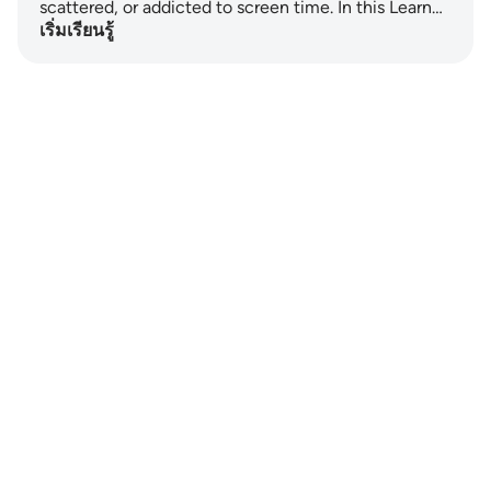
scattered, or addicted to screen time. In this Learn…
เริ่มเรียนรู้
Notes
placeholders
close