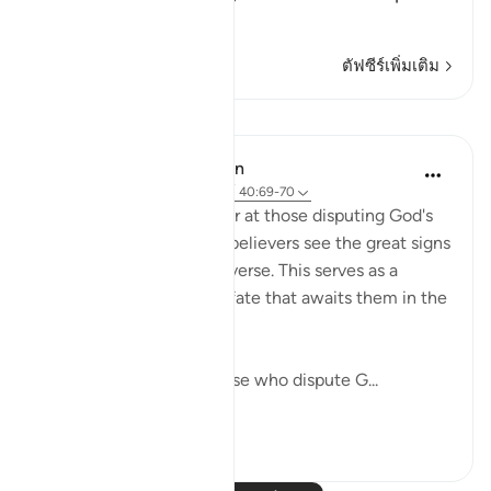
อ่านเพิ่มเติม
ตัฟซีร์เพิ่มเติม
บทเรียน
In the Shade of the Quran
31 สัปดาห์ที่ผ่านมา
·
อ้างอิง
อายะห์ 40:69-70
These verses first wonder at those disputing God's
revelations when the unbelievers see the great signs
He has placed in the universe. This serves as a
prelude to outlining the fate that awaits them in the
life to come.
"Do you not see how those who dispute G...
ดูเพิ่มเติม
0
0