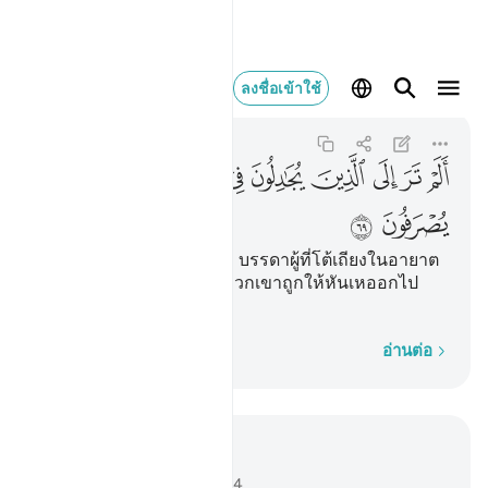
الم تر الى الذين يج
ลงชื่อเข้าใช้
Ghafir
40:69
40:69
ﱰ
ﱱ
ﱲ
ﱳ
ﱴ
ﱵ
ﱶ
ﱷ
ﱸ
ﱹ
ﱺ
[69] เจ้าไม่เห็นดอกหรือว่า บรรดาผู้ที่โต้เถียงในอายาต
ของอัลลอฮฺ (อัลกุรอาน) พวกเขาถูกให้หันเหออกไป
อย่างไร
ทีละคำ
อ่านต่อ
อ่านในบริบท
บท 40, หน้าหนังสือ 475, จุซ 24