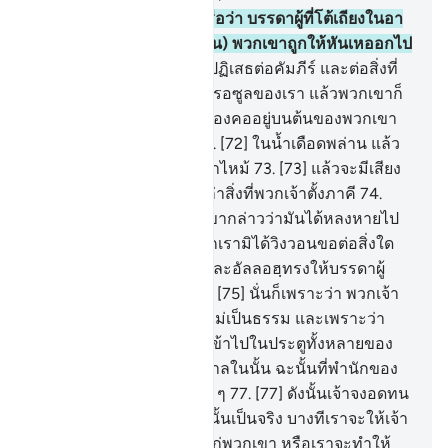
69
.
[69] เจ้าไม่เห็นดอกหรือว่า บรรดาผู้ที่โต้เถียงในอา
ยาตของอัลลอฮฺ (อัลกุรอาน) พวกเขาถูกให้หันเหออกไป
อย่างไร
70
.
[70] บรรดาผู้ปฏิเสธต่อคัมภีร์ และต่อสิ่งที่
เราได้ส่งมาพร้อมกับรรดารอซูลของเรา แล้วพวกเขาก็
จะได้รู้
71
.
[71] เมื่อห่วงคล้องคออยู่บนต้นของพวกเขา
และโซ่ตรวนถูกลากไป
72
.
[72] ในน้ำเดือดพล่าน แล้ว
ในไฟนรกพวกเขาจะถูกเผาไหม้
73
.
[73] แล้วจะมีเสียง
กล่าวแก่พวกเขาว่า ไหนเล่าสิ่งที่พวกเจ้าตั้งภาคี
74
.
[74] อื่นจากอัลลอฮ์ พวกเขากล่าวว่ามันได้หลงหายไป
จากพวกเราแล้ว แต่ว่าพวกเรามิได้วิงวอนขอต่อสิ่งใด
ก่อนหน้านี้ดอก เช่นนั้นแหละอัลลอฮฺทรงให้บรรดาผู้
ปฏิเสธศรัทธาหลงทาง
75
.
[75] นั่นก็เพราะว่า พวกเจ้า
หลงระเริงในแผ่นดิน โดยไม่เป็นธรรม และเพราะว่า
พวกเจ้าอวดดี
76
.
[76] จงเข้าไปในประตูทั้งหลายของ
นรกเป็นผู้พำนักอยู่ตลอดกาลในนั้น ฉะนั้นที่พำนักของ
พวกหยิ่งผยองมันชั่วช้าแท้ ๆ
77
.
[77] ดังนั้นเจ้าจงอดทน
แท้จริงสัญญาของอัลลอฮฺนั้นเป็นจริง บางทีเราจะให้เจ้า
ได้เห็นบางสิ่งที่ได้สัญญาแก่พวกเขา หรือเราจะทำให้