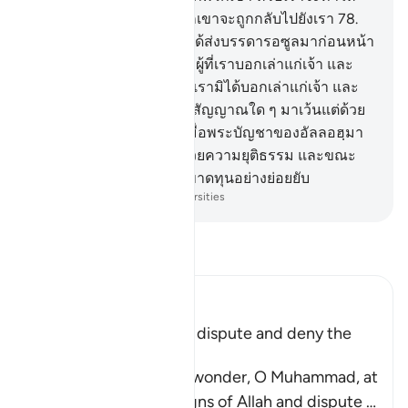
เจ้าตายเสียก่อน ดังนั้นพวกเขาจะถูกกลับไปยังเรา
78
.
[78] และโดยแน่นอน เราได้ส่งบรรดารอซูลมาก่อนหน้า
เจ้าบางคนในหมู่พวกเขามีผู้ที่เราบอกเล่าแก่เจ้า และ
บางคนในหมู่พวกเขามีผู้ที่เรามิได้บอกเล่าแก่เจ้า และ
ไม่บังควรแก่รอซูลที่จะนำสัญญาณใด ๆ มาเว้นแต่ด้วย
อนุมัติของอัลลอฮฺ ดังนั้นเมื่อพระบัญชาของอัลลอฮฺมา
ถึงเรื่องนั้นก็จะถูกตัดสินด้วยความยุติธรรม และขณะ
นั้นบรรดาผู้กล่าวเท็จก็จะขาดทุนอย่างย่อยยับ
-
Society of Institutes and Universities
อ่านตัฟซีร์
Ibn Kathir (Abridged)
The End of Those Who dispute and deny the
Signs of Allah
Allah says, `do you not wonder, O Muhammad, at
those who deny the signs of Allah and dispute
…