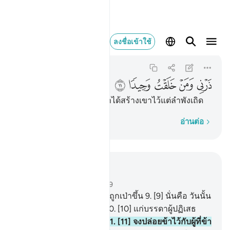
ذرني ومن خلقت وحيدا ١١
ลงชื่อเข้าใช้
Al-Muddaththir
74:11
74:11
ﲿ
ﳀ
ﳁ
ﳂ
ﳃ
[11] จงปล่อยข้าไว้กับผู้ที่ข้าได้สร้างเขาไว้แต่ลำพังเถิด
ทีละคำ
อ่านต่อ
อ่านในบริบท
บท 74, หน้าหนังสือ 575, จุซ 29
8
.
[8] ในที่สุด เมื่อเสียงเป่าถูกเป่าขึ้น
9
.
[9] นั่นคือ วันนั้น
วันแห่งความยากลำบาก
10
.
[10] แก่บรรดาผู้ปฏิเสธ
ศรัทธา มิใช่เป็นเรื่องง่าย
11
.
[11] จงปล่อยข้าไว้กับผู้ที่ข้า