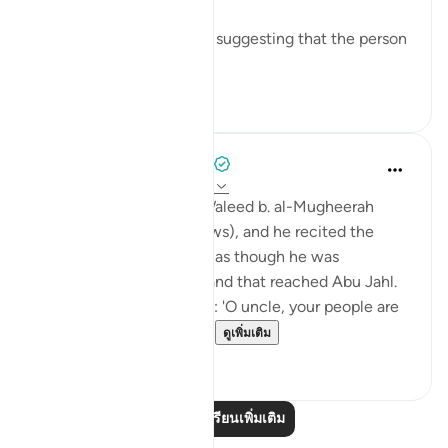
There are several reports suggesting that the person
so referred t...
ดูเพิ่มเติม
0
0
Prophetic Commentary
8 ปีที่แล้ว
·
อ้างอิง
อายะห์ 74:11-30
Ibn ‘Abbâs narrates: Al-Waleed b. al-Mugheerah
came to the Prophet (saws), and he recited the
Qur’an to him. It seemed as though he was
sympathizing with him, and that reached Abu Jahl.
He came to him and said: 'O uncle, your people are
considering collecting ...
ดูเพิ่มเติม
0
0
อ่านบทเรียนเพิ่มเติม