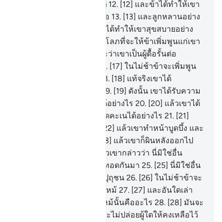
ได้สร้างเขาไว้แต่ลำพังเถิด
12
.
[12] และข้าได้ทำให้เขา
มีทรัพย์สมบัติอย่างล้นเหลือ
13
.
[13] และลูกหลานอย่าง
พรั่งพร้อม
14
.
[14] และข้าได้ทำให้เขาสุขสบายอย่าง
ราบรื่น
15
.
[15] แล้วเขายังโลภที่จะให้ข้าเพิ่มพูนแก่เขา
อีก
16
.
[16] เปล่าเลย เพราะว่าเขาเป็นผู้ดื้อรั้นต่อ
สัญญาณต่าง ๆ ของเรา
17
.
[17] ในไม่ช้าข้าจะเพิ่มพูน
ความยากลำบากแก่เขา
18
.
[18] แท้จริงเขาได้
ใคร่ครวญและคาดคะเน
19
.
[19] ดังนั้น เขาได้รับความ
หายนะ เขาจะคาดคะเนได้อย่างไร
20
.
[20] แล้วเขาได้
รับความหายนะ เขาจะคาดคะเนได้อย่างไร
21
.
[21]
แล้วเขาได้ตรึกตรอง
22
.
[22] แล้วเขาทำหน้าบูดบึ้ง และ
ทำหน้านิ่วคิ้วขมวด
23
.
[23] แล้วเขาก็ผินหลังออกไป
และหยิ่งผยอง
24
.
[24] แล้วเขากล่าวว่า นี่มิใช่อื่น
นอกจากเป็นมายากลที่สืบทอดกันมา
25
.
[25] นี่มิใช่อื่น
ใดนอกจากเป็นคำพูดของปุถุชน
26
.
[26] ในไม่ช้าข้าจะ
โยนเขาเข้าสู่กองไฟที่เผาไหม้
27
.
[27] และอันใดเล่า
ทำให้เจ้ารู้ได้ว่า สิ่งที่เผาไหม้นั้นคืออะไร
28
.
[28] มันจะ
ไม่เหลืออะไรเลย และมันจะไม่ปล่อยผู้ใดให้คงเหลือไว้