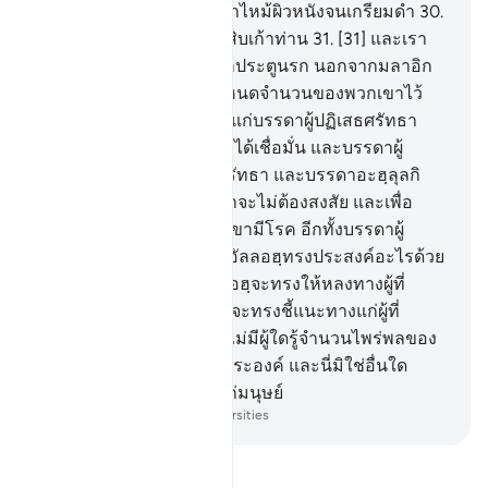
(เช่นกัน)
29
.
[29] มันจะเผาไหม้ผิวหนังจนเกรียมดำ
30
.
[30] เหนือมันมีมลาอิกะฮฺสิบเก้าท่าน
31
.
[31] และเรา
มิได้แต่งตั้งผู้ใดเป็นยามเฝ้าประตูนรก นอกจากมลาอิก
ะฮฺเท่านั้น และเรามิได้กำหนดจำนวนของพวกเขาไว้
เว้นแต่เพื่อเป็นการทดสอบแก่บรรดาผู้ปฏิเสธศรัทธา
เพื่อบรรดาอะฮฺลุลกิตาบจะได้เชื่อมั่น และบรรดาผู้
ศรัทธาจะได้เพิ่มพูนการศรัทธา และบรรดาอะฮฺลุลกิ
ตาบรวมทั้งบรรดาผู้ศรัทธาจะไม่ต้องสงสัย และเพื่อ
บรรดาผู้ในหัวใจของพวกเขามีโรค อีกทั้งบรรดาผู้
ปฏิเสธศรัทธาจะกล่าวว่า อัลลอฮฺทรงประสงค์อะไรด้วย
อุปมานี้ เช่นนั้นแหละอัลลอฮฺจะทรงให้หลงทางผู้ที่
พระองค์ทรงประสงค์ และจะทรงชี้แนะทางแก่ผู้ที่
พระองค์ทรงประสงค์และไม่มีผู้ใดรู้จำนวนไพร่พลของ
พระเจ้าของเจ้า นอกจากพระองค์ และนี่มิใช่อื่นใด
นอกจากเป็นข้อตักเตือนแก่มนุษย์
-
Society of Institutes and Universities
อ่านตัฟซีร์