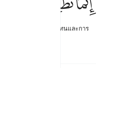
ﱙ
ﱚ
ﱛ
ﱜ
ฮฺ เรามิได้หวังการตอบแทนและการ