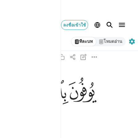
ลงชื่อเข้าใช้
ทีละบท
โหมดอ่าน
ﱉ
ﱊ
ﱋ
يوفون بالنذر ويخافون يوما كان شره مستطيرا ٧
يُوفُونَ بِٱلنَّذْرِ وَيَخَافُونَ يَوْمًۭا كَانَ شَرُّهُۥ مُسْتَط
ทั่ว