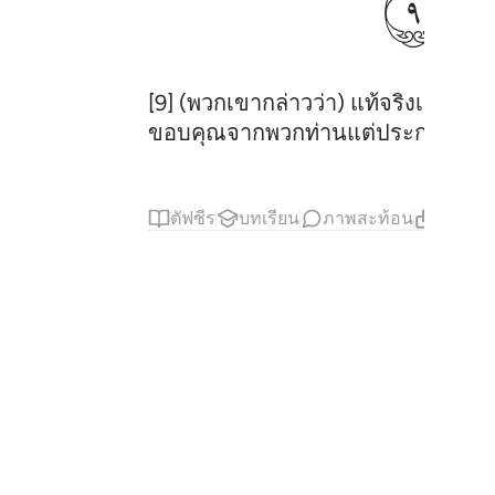
ﱣ
[9] (พวกเขากล่าวว่า) แท้จริงเรา
ขอบคุณจากพวกท่านแต่ประการใด
ตัฟซีร
บทเรียน
ภาพสะท้อน
เนื้อหาท