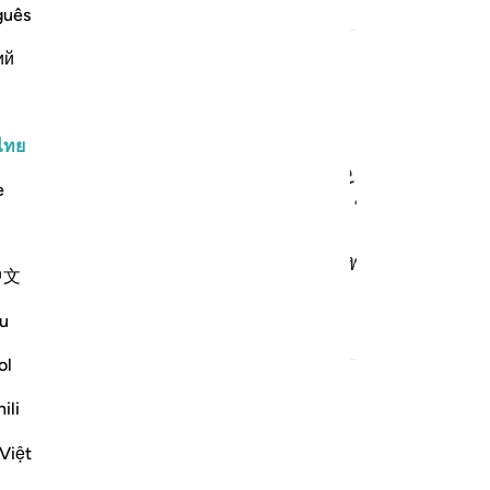
guês
ี่เกี่ยวข้อง
ий
ﱔ
ﱕ
ﱖ
ﱗ
وَأَسِيرًا ٨
ไทย
e
วามรักต่อพระองค์แก่คนยากจน เด็กกำพร้าและเชลยศ
中文
u
ี่เกี่ยวข้อง
ol
ili
 ٩
Việt
شُكُورًا ٩