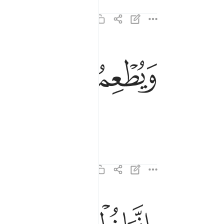
ﱑ
ﱒ
ﱓ
ويطعمون الطعام على حبه مسكينا ويتيما واسيرا ٨
وَيُطْعِمُونَ ٱلطَّعَامَ عَلَىٰ حُبِّهِۦ مِسْكِينًۭا وَيَتِيمًۭا 
ึก
انما نطعمكم لوجه الله لا نريد منكم جزاء ولا شكورا
إِنَّمَا نُطْعِمُكُمْ لِوَجْهِ ٱللَّهِ لَا نُرِيدُ مِنكُمْ جَزَآءًۭ وَلَا 