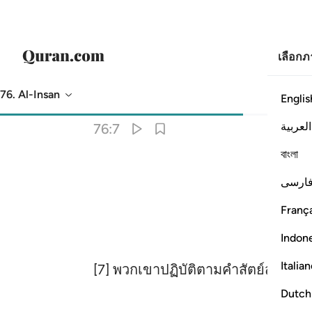
เลือก
76. Al-Insan
Englis
การแปล
: Society of Institutes and Universities
العربية
76:7
বাংলা
ارسی
França
Indon
Italia
[7] พวกเขาปฏิบัติตามคำสัตย์สาบาน แ
Dutch