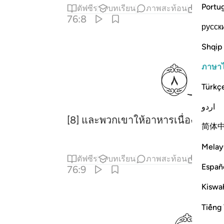
Portu
ตัฟซีร
บทเรียน
ภาพสะท้อน
เนื้อหาท
76:8
русск
Shqip
ﱘ
ภาษา
Türkç
اردو
[8] และพวกเขาให้อาหารเนื่องด้วยค
简体
Melay
ตัฟซีร
บทเรียน
ภาพสะท้อน
เนื้อหาท
Españ
76:9
Kiswah
Tiếng 