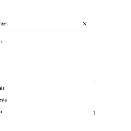
ภาษา
ลงชื่อเข้าใช้
หน้า
579
ญุซ
29
/
ฮิซบ์
58
h
ﱌ
ﱍ
ﱎ
ﱏ
ﱐ
ف
ِيرًۭا ٧
is
esia
no
ละกลัวต่อวันหนึ่งที่ความชั่วร้ายของมันจะกระจายไป