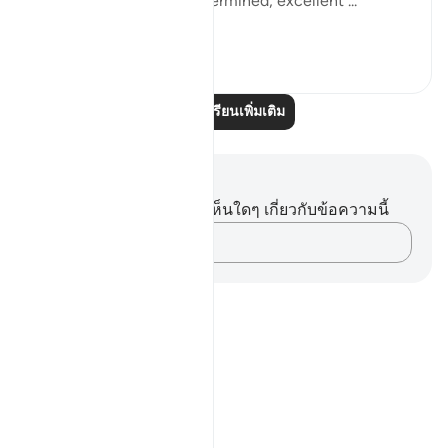
term? Thus have We determined; excellent ...
ดูเพิ่มเติม
0
0
อ่านบทเรียนเพิ่มเติม
บันทึกและข้อคิด
คุณไม่มีบันทึกหรือข้อคิดเห็นใดๆ เกี่ยวกับข้อความนี้
บันทึกความคิดของคุณ…
Notes