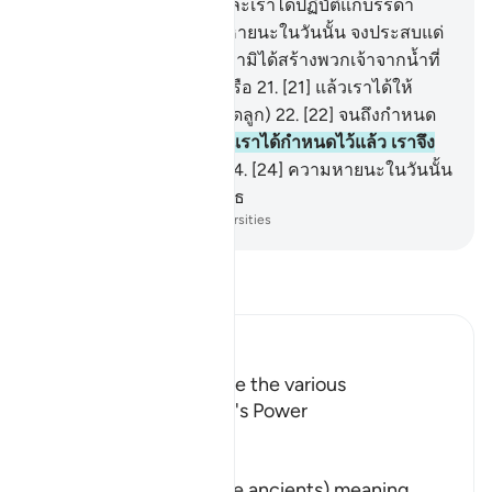
วกเขา
18
.
[18] เช่นนั้นแหละเราได้ปฏิบัติแก่บรรดา
อาชญากร
19
.
[19] ความหายนะในวันนั้น จงประสบแด่
บรรดาผู้ปฏิเสธ
20
.
[20] เรามิได้สร้างพวกเจ้าจากน้ำที่
ต่ำต้อยไร้ค่า (อสุจิ) ดอกหรือ
21
.
[21] แล้วเราได้ให้
เข้าไปอยู่ในที่อันมั่นคง (มดลูก)
22
.
[22] จนถึงกำหนด
อันแน่นอน
23
.
[23] ดังนั้นเราได้กำหนดไว้แล้ว เราจึง
เป็นผู้กำหนดที่ดีเลิศที่สุด
24
.
[24] ความหายนะในวันนั้น
จงประสบแด่บรรดาผู้ปฏิเสธ
-
Society of Institutes and Universities
อ่านตัฟซีร์
Ibn Kathir (Abridged)
The Call to contemplate the various
Manifestations of Allah's Power
Allah says,
أَلَمْ نُهْلِكِ الاٌّوَّلِينَ
(Did We not destroy the ancients) meaning,
…