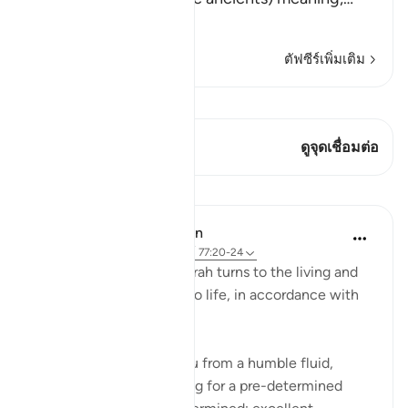
อ่านเพิ่มเติม
ตัฟซีร์เพิ่มเติม
ดู Qiraat
บทกวีนี้มี 1 จุดเชื่อมต่อ
ดูจุดเชื่อมต่อ
บทเรียน
In the Shade of the Quran
31 สัปดาห์ที่ผ่านมา
·
อ้างอิง
อายะห์ 77:20-24
The next round of the surah turns to the living and
how they are brought into life, in accordance with
elaborate planning:
Have We not created you from a humble fluid,
placing it in a safe lodging for a pre-determined