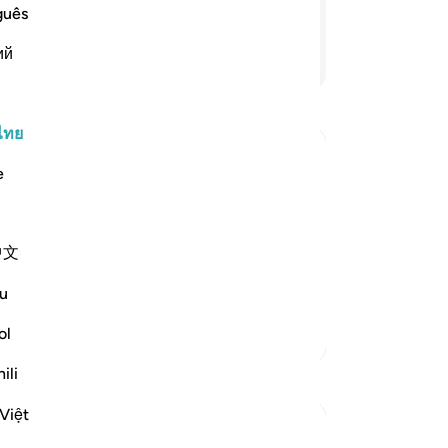
พร
guês
หา
ий
อ่านต่อ
ที
ต่
ทร
พร
ไทย
ศร
e
เก
เขา
uous curses descend on them until the
สง
lah is far holier than what they
中文
พย
s poor, while they are rich. `Ali bin Abi
ชอ
u
ศร
คว
ol
ตัฟซีร์เพิ่มเติม
จะ
ili
การสะท้อน
66
รอ
Việt
Hammad Fahim
จา