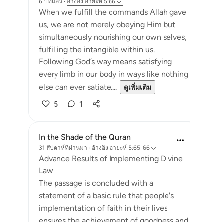
6 ปีที่แล้ว
·
อ้างอิง
อายะห์ 5:66
When we fulfill the commands Allah gave
us, we are not merely obeying Him but
simultaneously nourishing our own selves,
fulfilling the intangible within us.
Following God’s way means satisfying
every limb in our body in ways like nothing
else can ever satiate....
ดูเพิ่มเติม
5
1
In the Shade of the Quran
31 สัปดาห์ที่ผ่านมา
·
อ้างอิง
อายะห์ 5:65-66
Advance Results of Implementing Divine
Law
The passage is concluded with a
statement of a basic rule that people's
implementation of faith in their lives
ensures the achievement of goodness and