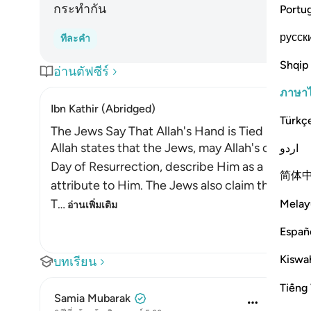
กระทำกัน
Portu
русск
ทีละคำ
Shqip
อ่านตัฟซีร์
ภาษา
Ibn Kathir (Abridged)
Türkç
The Jews Say That Allah's Hand is Tied up!
Allah states that the Jews, may Allah's contin
اردو
Day of Resurrection, describe Him as a miser. Al
简体
attribute to Him. The Jews also claim that Allah i
T
…
Melay
อ่านเพิ่มเติม
Españ
Kiswah
บทเรียน
Tiếng 
Samia Mubarak