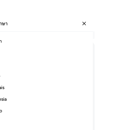
ภาษา
ลงชื่อเข้าใช้
อ่
h
บท 
61
ﱎ
ﱏ
ﱐ
ﱑ
ﱒ
กล่
เข
ﱘ
ﱙ
ﱚ
ﱛ
ﱜ
ก็ใ
ف
ปก
is
ต่
ﱣ
ﱤ
ﱥ
ﱦ
ﱧ
ที่
esia
เข
ารอต และอัล-อินญีล และสิ่งที่ถูก
ปร
no
ล้ว แน่นอนพวกเขาก็ได้บริโภคไปแล้ว
ที
เท้าของพวกเขา ในหมู่พวกเขานั้นมีกลุ่ม
จริ
้น ช่างเลวร้ายจริง ๆ สิ่งที่พวกเขา