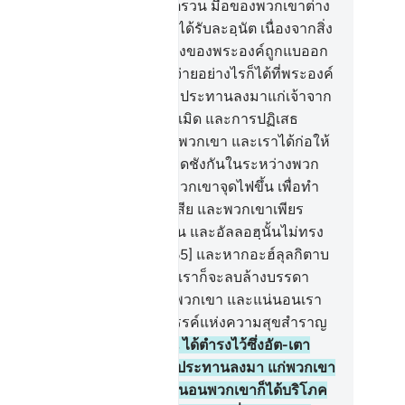
ะหัตถ์ของอัลลอฮฺนั้นถูกล่ามตรวน มือของพวกเขาต่าง
กที่ถูกล่ามตรวน และพวกเขาได้รับละอฺนัต เนื่องจากสิ่ง
่พวกเขาพูดมิได้ พระหัตถ์ทั้งสองของพระองค์ถูกแบออก
างหาก ซึ่งพระองค์จะทรงแจกจ่ายอย่างไรก็ได้ที่พระองค์
งประสงค์ และแน่นอนสิ่งที่ถูกประทานลงมาแก่เจ้าจาก
ะเจ้าของเจ้านั้นจะเพิ่มการละเมิด และการปฏิเสธ
ัทธาแก่จำนวนมากมายในหมู่พวกเขา และเราได้ก่อให้
ิดการเป็นศัตรูกันและการเกลียดชังกันในระหว่างพวก
 จนถึงวันกิยามะฮฺ ทุกครั้งที่พวกเขาจุดไฟขึ้น เพื่อทำ
คราม อัลลอฮฺก็ทรงดับไฟนั้นเสีย และพวกเขาเพียร
ายามบ่อนทำลายในผืนแผ่นดิน และอัลลอฮฺนั้นไม่ทรง
บผู้บ่อนทำลายทั้งหลาย
65
.
[65] และหากอะฮ์ลุลกิตาบ
ัทธา และยำเกรงแล้ว แน่นอนเราก็จะลบล้างบรรดา
ามชั่วของพวกเขาให้พ้นจากพวกเขา และแน่นอนเรา
ให้พวกเขาเข้าบรรดาสวนสวรรค์แห่งความสุขสำราญ
.
[66] และหากว่าเขาเหล่านั้น ได้ตำรงไว้ซึ่งอัต-เตา
ต และอัล-อินญีล และสิ่งที่ถูกประทานลงมา แก่พวกเขา
กพระเจ้าของพวกเขาแล้ว แน่นอนพวกเขาก็ได้บริโภค