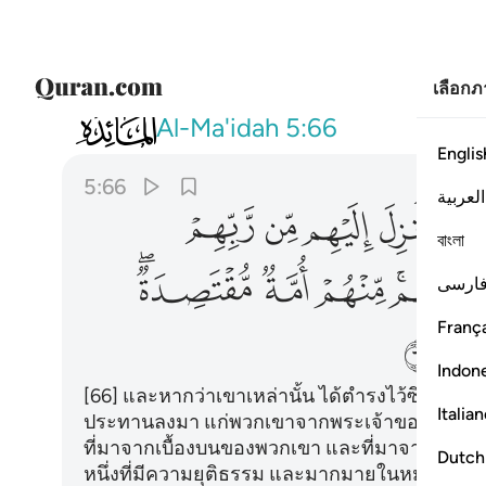
เลือก
005
ولو انهم اقاموا التوراة والانجيل وما
Al-Ma'idah
5:66
Englis
5:66
العربية
ﱓ
ﱔ
ﱕ
ﱖ
ﱗ
বাংলা
ﱝﱞ
ﱟ
ﱠ
ﱡﱢ
ارسی
França
ﱨ
Indon
[66] และหากว่าเขาเหล่านั้น ได้ตำรงไว้ซึ่งอัต-เต
Italia
ประทานลงมา แก่พวกเขาจากพระเจ้าของพวกเขาแ
ที่มาจากเบื้องบนของพวกเขา และที่มาจากภายใต้
Dutch
หนึ่งที่มีความยุติธรรม และมากมายในหมู่พวกเขานั