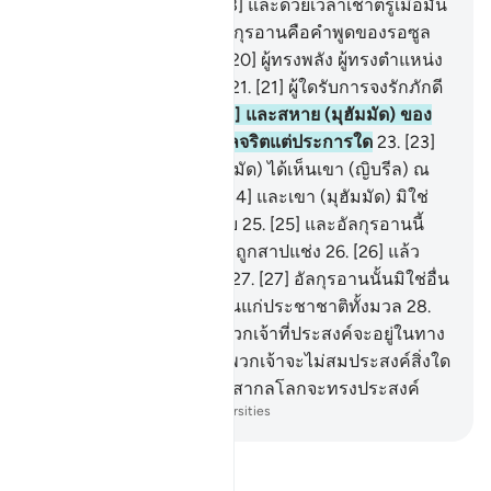
เมื่อมันเหือดหายไป
18
.
[18] และด้วยเวลาเช้าตรู่เมื่อมัน
ทอแสง
19
.
[19] แท้จริง อัลกุรอานคือคำพูดของรอซูล
(ญิบรีล) ผู้ทรงเกียรติ
20
.
[20] ผู้ทรงพลัง ผู้ทรงตำแหน่ง
สูง ณ พระเจ้าแห่งบัลลังก์
21
.
[21] ผู้ใดรับการจงรักภักดี
ผู้ซื่อสัตย์ ณ ที่โน้น
22
.
[22] และสหาย (มุฮัมมัด) ของ
พวกเจ้านั้นมิใช่เป็นคนวิกลจริตแต่ประการใด
23
.
[23]
และโดยแน่นอนเขา (มุฮัมมัด) ได้เห็นเขา (ญิบรีล) ณ
ขอบฟ้าอย่างชัดแจ้ง
24
.
[24] และเขา (มุฮัมมัด) มิใช่
เป็นผู้ตระหนี่ในเรื่องเร้นลับ
25
.
[25] และอัลกุรอานนี้
มิใช่คำกล่าวของชัยตอนที่ถูกสาปแช่ง
26
.
[26] แล้ว
พวกเจ้าจะไปทางไหนเล่า
27
.
[27] อัลกุรอานนั้นมิใช่อื่น
ใด นอกจากเป็นข้อตักเตือนแก่ประชาชาติทั้งมวล
28
.
[28] สำหรับบุคคลในหมู่พวกเจ้าที่ประสงค์จะอยู่ในทาง
อันเที่ยงตรง
29
.
[29] และพวกเจ้าจะไม่สมประสงค์สิ่งใด
เว้นแต่อัลลอฮฺพระเจ้าแห่งสากลโลกจะทรงประสงค์
-
Society of Institutes and Universities
อ่านตัฟซีร์