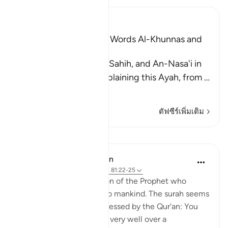
Ibn Kathir (Abridged)
The Explanation of the Words Al-Khunnas and
Al-Kunnas
Muslim recorded in his Sahih, and An-Nasa'i in
his Book of Tafsir, in explaining this Ayah, from
…
อ่านเพิ่มเติม
ตัฟซีร์เพิ่มเติม
บทเรียน
In the Shade of the Quran
31 สัปดาห์ที่ผ่านมา
·
อ้างอิง
อายะห์ 81:22-25
Here follows a description of the Prophet who
conveys this revelation to mankind. The surah seems
to say to the people addressed by the Qur'an: You
have known Muhammad very well over a