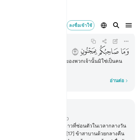
وما صاحبكم بمجنون ٢٢
ลงชื่อเข้าใช้
At-Takwir
81:22
81:22
ﲡ
ﲢ
ﲣ
ﲤ
[22] และสหาย (มุฮัมมัด) ของพวกเจ้านั้นมิใช่เป็นคน
วิกลจริตแต่ประการใด
ทีละคำ
อ่านต่อ
อ่านในบริบท
บท 81, หน้าหนังสือ 586, จุซ 30
15
.
[15] ข้าสาบานต่อดวงดาวที่ซ่อนตัวในเวลากลางวัน
16
.
[16] ที่โคจรลับดวง
17
.
[17] ข้าสาบานด้วยกลางคืน