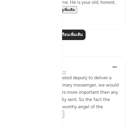
considerable length of time. He is your old, honest,
trusted friend. Why, t...
ดูเพิ่มเติม
0
0
อ่านบทเรียนเพิ่มเติม
การสะท้อน
tareq abed
8 ปีที่แล้ว
·
อ้างอิง
อายะห์ 81:15-24
If a king sent his most trusted deputy to deliver a
message and not and ordinary messenger, we would
be sure the message bears more important then any
other message he normally sent. So the fact the
most honorable and trustworthy angel of the
heavens , Jibril...
ดูเพิ่มเติม
4
0