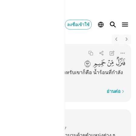
ลงชื่อเข้าใช้
Switch Quran.com to
English
فنزل من حميم ٩٣
Al-Waqi'ah
56:93
56:93
ﲘ
ﲙ
ﲚ
ﲛ
[93] ดังนั้นสิ่งที่เตรียมไว้สำหรับเขาก็คือ น้ำร้อนที่กำลัง
เดือด
ทีละคำ
อ่านต่อ
อ่านในบริบท
บท 56, หน้าหนังสือ 537, จุซ 27
75
.
[75] ข้า (อัลลอฮฺ) ขอสาบานด้วยตำแหน่งต่าง ๆ