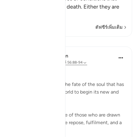
people face upon their death. Either they are
among the
…
อ่านเพิ่มเติม
ตัฟซีร์เพิ่มเติม
บทเรียน
In the Shade of the Quran
32 สัปดาห์ที่ผ่านมา
·
อ้างอิง
อายะห์ 56:88-94
The Final Destination
The surah now explains the fate of the soul that has
turned its back on this world to begin its new and
permanent life:
If that dying person is one of those who are drawn
close to God, he will have repose, fulfilment, and a
garden of bl...
ดูเพิ่มเติม