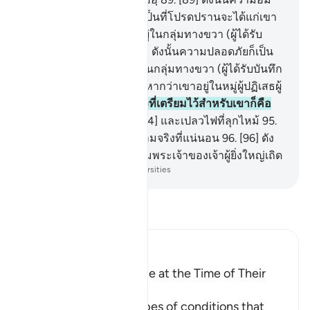
เอิบสดชื่น และสวรรค์อันเป็นที่โปรดปรานจะได้แก่เขา
90
.
[90] และหากว่าเขาอยู่ในกลุ่มทางขวา (ผู้ได้รับ
บันทึกด้วยมือขวา)
91
.
[91] ดังนั้นความปลอดภัยก็เป็น
ของเจ้า ในฐานะเป็นผู้อยู่ในกลุ่มทางขวา (ผู้ได้รับบันทึก
ด้วยมือขวา)
92
.
[92] และหากว่าเขาอยู่ในหมู่ผู้ปฏิเสธผู้
หลงทาง
93
.
[93] ดังนั้นสิ่งที่เตรียมไว้สำหรับเขาก็คือ
น้ำร้อนที่กำลังเดือด
94
.
[94] และเปลวไฟที่ลุกไหม้
95
.
[95] แท้จริงนี้แหละคือความจริงที่แน่นอน
96
.
[96] ดัง
นั้น เจ้าจงสดุดีด้วยพระนามพระเจ้าของเจ้าผู้ยิ่งใหญ่เถิด
-
Society of Institutes and Universities
อ่านตัฟซีร์
Ibn Kathir (Abridged)
The Condition of People at the Time of Their
Death
These are the three types of conditions that