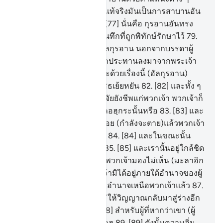
ของดวงดาว
76
.
[76] และแท้จริงมันเป็นการสาบานอัน
ยิ่งใหญ่ หากพวกเจ้ารู้
77
.
[77] นั่นคือ กุรอานอันทรง
เกียรติ
78
.
[78] ซึ่งอยู่ในบันทึกที่ถูกพิทักษ์รักษาไว้
79
.
[79] ไม่มีผู้ใดจะแตะต้องอัลกุรอาน นอกจากบรรดาผู้
บริสุทธิ์เท่านั้น
80
.
[80] ถูกประทานลงมาจากพระเจ้า
แห่งสากลโลก
81
.
[81] และด้วยเรื่องนี้ (อัลกุรอาน)
กระนั้นหรือที่พวกเจ้าปฏิเสธเย้ยหยัน
82
.
[82] และทั้ง ๆ
ที่พระองค์ทรงประทานปัจจัยยังชีพแก่พวกเจ้า พวกเจ้าก็
ยังคงปฏิเสธศรัทธาต่ออัลลอฮฺกระนั้นหรือ
83
.
[83] และ
เมื่อวิญญาณได้มาถึงคอหอย (กำลังจะตาย)แล้วพวกเจ้า
สามารถจะยับยั้งไว้ได้หรือ
84
.
[84] และในขณะนั้น
พวกเจ้ากำลังมองดูกันอยู่
85
.
[85] และเรานั้นอยู่ใกล้ชิด
เขายิ่งกว่าพวกเจ้า แต่ทว่าพวกเจ้ามองไม่เห็น (มะลาอิก
ะฮฺ)
86
.
[86] หากว่าพวกเจ้ามิได้อยู่ภายใต้อำนาจของผู้
ใด และไม่มีพระเจ้าเป็นผู้มีอำนาจเหนือพวกเจ้าแล้ว
87
.
[87] ไฉนเล่า พวกเจ้าจึงไม่ให้วิญญาณกลับมาสู่ร่างอีก
หากพวกเจ้าพูดจริง
88
.
[88] สำหรับผู้ที่หากว่าเขา (ผู้
ตาย) เป็นผู้ใกล้ชิดกับอัลลอฮฺ
89
.
[89] ดังนั้นความอิ่ม