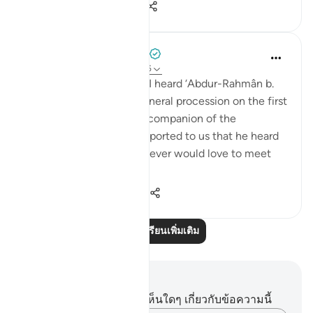
1
0
807
Prophetic Commentary
7 ปีที่แล้ว
·
อ้างอิง
อายะห์ 56:88-95
‘Atâ’ b. as-Sâ’ib narrates: I heard ‘Abdur-Rahmân b.
Abu Layla say during a funeral procession on the first
day that I met him: 'This companion of the
Messenger of Allah ﷺ reported to us that he heard
the Prophet ﷺ say: ‘Whoever would love to meet
Allah (Might...
ดูเพิ่มเติม
5
1
1,121
อ่านบทเรียนเพิ่มเติม
บันทึกและข้อคิด
คุณไม่มีบันทึกหรือข้อคิดเห็นใดๆ เกี่ยวกับข้อความนี้