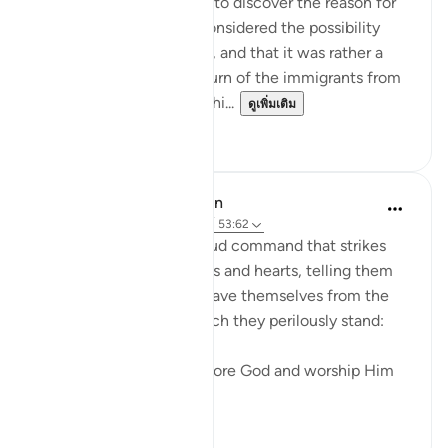
I spent some time trying to discover the reason for
this prostration. I even considered the possibility
that it did not take place, and that it was rather a
report explaining the return of the immigrants from
Abyssinia. It was during thi...
ดูเพิ่มเติม
0
0
In the Shade of the Quran
31 สัปดาห์ที่ผ่านมา
·
อ้างอิง
อายะห์ 53:62
The surah ends with a loud command that strikes
both the unbelievers' ears and hearts, telling them
what they should do to save themselves from the
abyss at the edge of which they perilously stand:
"Prostrate yourselves before God and worship Him
alone." (Ver...
ดูเพิ่มเติม
0
0