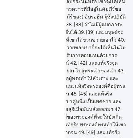
[35] เขามีความรู้ในสิ่งเร้นลับกระนั้นหรือ เขาจึงได้เห็น
36
.
[36] หรือว่าเขามิไรับข่าวคราวที่มีอยู่ในคัมภีร์ขอ
งมูซา
37
.
[37] และ (ในคัมภีร์ของ) อิบรอฮีม ผู้ซึ่งปฏิบัติ
ตามสัญญาอย่างครบครัน
38
.
[38] ว่าไม่มีผู้แบกภาระ
คนใดที่จะแบกภาระของผู้อื่นได้
39
.
[39] และมนุษย์จะ
ไม่ได้อะไรเลย นอกจากสิ่งที่เขาได้ขวนขวายเอาไว้
40
.
[40] และแท้จริงการขวนขวายของเขาก็จะได้เห็นในไม่
ช้า
41
.
[41] แล้วเขาก็จะได้รับการตอบแทนด้วยการ
ตอบแทนที่ครบถ้วนสมบูรณ์
42
.
[42] และแท้จริงจุด
หมายปลายทาง (ของเขา) ย่อมไปสู่พระเจ้าของเจ้า
43
.
[43] และแท้จริงพระองค์คือผู้ทรงทำให้หัวเราะ และ
ทรงทำให้ร้องไห้
44
.
[44] และแท้จริงพระองค์คือผู้ทรง
ทำให้ตายและทรงทำให้เป็น
45
.
[45] และแท้จริง
พระองค์ทรงสร้างสามีภรรยาคู่หนึ่ง เป็นเพศชาย และ
เพศหญิง
46
.
[46] จากเชื้ออสุจิเมื่อมันหลั่งออกมา
47
.
[47] และแท้จริง เป็นหน้าที่ของพระองค์ที่จะให้บังเกิด
อีกครั้งหนึ่ง
48
.
[48] และแท้จริง พระองค์ทรงทำให้เขา
ร่ำรวยและทรงทำให้เขายากจน
49
.
[49] และแท้จริง