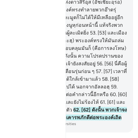
พระองค์ทรงเป็นพระเจ้าแห่งดาวสิริอุส (อัชเชียะอฺรอ)
50
.
[50] และแท้จริง พระองค์ทรงทำลายพวกอ๊าดรุ่
นก่อน ๆ
51
.
[51] และพวกษะมูดก็ไม่ได้ให้มีเหลืออยู่อีก
เลย
52
.
[52] และหมู่ชนของนูหฺก่อนหน้านี้ แท้จริงพวก
เขาเป็นผู้อธรรมยิ่งและเป็นผู้ละเมิดยิ่ง
53
.
[53] และเมือง
ที่พลิกคว่ำลง (อัลมุอฺตะฟิกะฮฺ) พระองค์ทรงให้มันถล่ม
ลง
54
.
[54] ฉะนั้น สิ่งที่ครอบคลุมมันก็ (คือการลงโทษ)
ได้ครอบคลุมมัน
55
.
[55] ดังนั้น ความโปรดปรานของ
พระเจ้าของเจ้าอันใดเล่าที่เจ้ายังสงสัยอยู่
56
.
[56] นี่คือผู้
ตักเตือนที่มาจากปวงผู้ตักเตือนรุ่นก่อน ๆ
57
.
[57] เวลาที่
ใกล้เข้ามา (วันกิยามะฮฺ) ได้ใกล้เข้ามาแล้ว
58
.
[58]
ไม่มีผู้ใดที่จะปัดเป่าให้พ้นไปได้ นอกจากอัลลอฮฺ
59
.
[59] พวกเจ้ายังคงแปลกใจต่อคำกล่าวนี้อีกหรือ
60
.
[60]
และพวกเจ้ายังคงหัวเราะ และยังไม่ร้องไห้
61
.
[61] และ
พวกเจ้ายังคงหลงระเริงลืมตัว
62
.
[62] ดังนั้น พวกเจ้าจง
สุญูดต่ออัลลอฮฺเถิด และจงเคารพภักดีต่อพระองค์เถิด
-
Society of Institutes and Universities