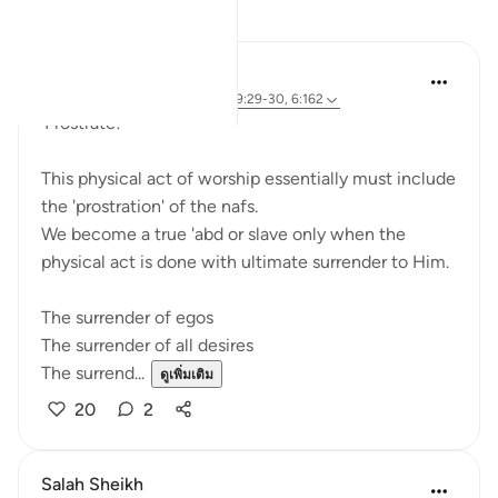
การสะท้อน
Sherene Mansor
4 ปีที่แล้ว
·
อ้างอิง
อายะห์ 53:62, 89:29-30, 6:162
'Prostrate!'
This physical act of worship essentially must include
the 'prostration' of the nafs.
We become a true 'abd or slave only when the
physical act is done with ultimate surrender to Him.
The surrender of egos
The surrender of all desires
The surrend...
ดูเพิ่มเติม
20
2
Salah Sheikh