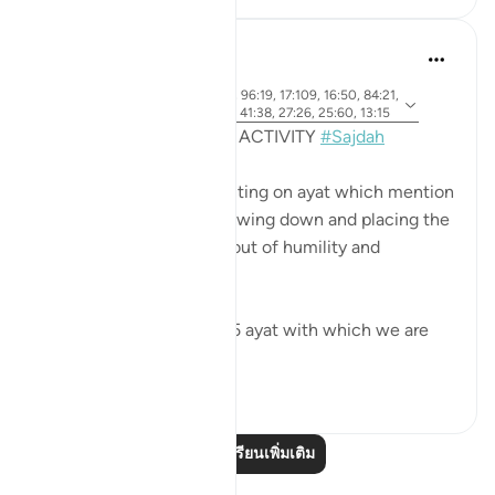
Sohaib Saeed
4 ปีที่แล้ว
·
อายะห์ 7:206, 22:18, 32:15, 96:19, 17:109, 16:50, 84:21,
อ้างอิง
53:62, 19:58, 38:24, 22:77, 41:38, 27:26, 25:60, 13:15
MONTHLY REFLECTION ACTIVITY
#Sajdah
This month we are reflecting on ayat which mention
the act of prostration, bowing down and placing the
forehead on the ground out of humility and
adoration to our Creator.
Among them are up to 15 ayat with which we are
ma...
ดูเพิ่มเติม
61
11
อ่านบทเรียนเพิ่มเติม