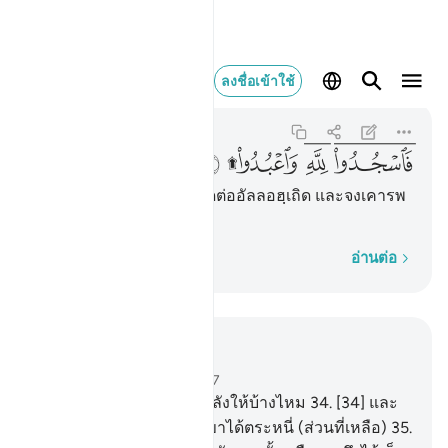
فاسجدوا لله واعبدوا ۩ ٢
ลงชื่อเข้าใช้
An-Najm
53:62
53:62
ﲗﲘ
ﲙﲚ
ﲛﲜ
ﲝ
[62] ดังนั้น พวกเจ้าจงสุญูดต่ออัลลอฮฺเถิด และจงเคารพ
ภักดีต่อพระองค์เถิด
ทีละคำ
อ่านต่อ
อ่านในบริบท
บท 53, หน้าหนังสือ 528, จุซ 27
33
.
[33] เจ้าได้เห็นผู้ที่ผินหลังให้บ้างไหม
34
.
[34] และ
เขาให้เพียงเล็กน้อย และเขาได้ตระหนี่ (ส่วนที่เหลือ)
35
.