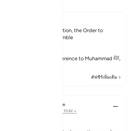
อ่านตัฟซีร์
Ibn Kathir (Abridged)
A Warning and Exhortation, the Order to
prostrate and to be humble
Allah said,
هَـذَا نَذِيرٌ
(This is a warner) in reference to Muhammad ﷺ,
مِّنَ الن
…
อ่านเพิ่มเติม
ตัฟซีร์เพิ่มเติม
บทเรียน
In the Shade of the Quran
31 สัปดาห์ที่ผ่านมา
·
อ้างอิง
อายะห์ 53:62
A Personal Experience