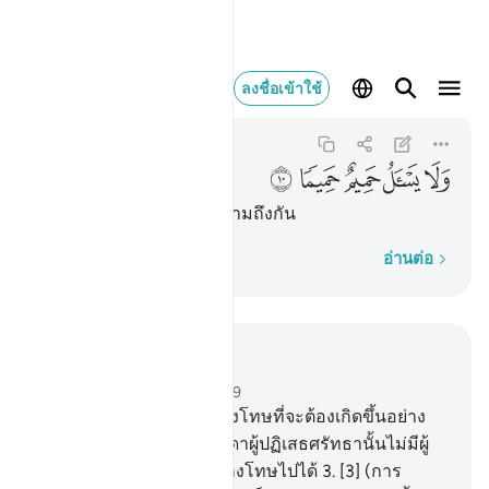
ولا يسال حميم حميما ١٠
ลงชื่อเข้าใช้
Al-Ma'arij
70:10
70:10
ﳍ
ﳎ
ﳏ
ﳐ
ﳑ
[10] และมิตรสหายจะไม่ถามถึงกัน
ทีละคำ
อ่านต่อ
อ่านในบริบท
บท 70, หน้าหนังสือ 568, จุซ 29
1
.
[1] มีคนหนึ่งได้ขอการลงโทษที่จะต้องเกิดขึ้นอย่าง
แน่นอน
2
.
[2] สำหรับบรรดาผู้ปฏิเสธศรัทธานั้นไม่มีผู้
ปัดป้องใด ๆ ให้พ้นจาการลงโทษไปได้
3
.
[3] (การ