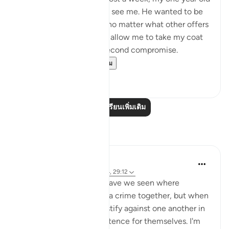
son was super excited to see me. He wanted to be
picked up and held, and no matter what other offers
were proposed to him to allow me to take my coat
off, he would not for a second compromise.
SubhanAllah. Al...
ดูเพิ่มเติม
31
14
อ่านบทเรียนเพิ่มเติม
การสะท้อน
A Siddiqui
4 ปีที่แล้ว
·
อ้างอิง
อายะห์ 70:10-14, 29:12
How many court cases have we seen where
multiple people commit a crime together, but when
they are caught, they testify against one another in
order to get a lighter sentence for themselves. I'm