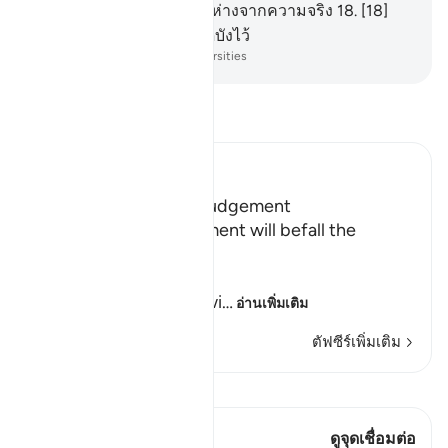
จะเรียกผู้ที่ผินหลัง และหันห่างจากความจริง
18
.
[18]
และสะสมทรัพย์สินและปิดบังไว้
-
Society of Institutes and Universities
อ่านตัฟซีร์
Ibn Kathir (Abridged)
Terrors of the Day of Judgement
Allah says that the torment will befall the
disbelievers.
يَوْمَ تَكُونُ السَّمَآءُ كَالْمُهْلِ
(The Day that the sky wi
…
อ่านเพิ่มเติม
ตัฟซีร์เพิ่มเติม
ดู Qiraat
บทกวีนี้มี 1 จุดเชื่อมต่อ
ดูจุดเชื่อมต่อ