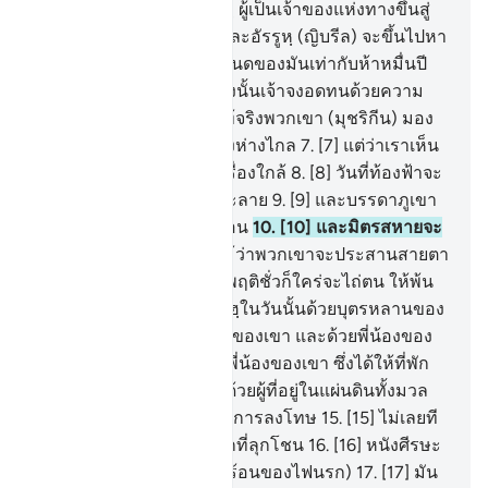
ลงโทษนั้น) มาจากอัลลอฮฺ ผู้เป็นเจ้าของแห่งทางขึ้นสู่
เบื้องสูง
4
.
[4] มลาอิกะฮฺและอัรรูหฺ (ญิบรีล) จะขึ้นไปหา
พระองค์ในวันหนึ่งซึ่งกำหนดของมันเท่ากับห้าหมื่นปี
(ของโลกดุนยานี้)
5
.
[5] ดังนั้นเจ้าจงอดทนด้วยความ
อดทนที่ดีงามเถิด
6
.
[6] แท้จริงพวกเขา (มุชริกีน) มอง
เห็นการลงโทษว่าเป็นเรื่องห่างไกล
7
.
[7] แต่ว่าเราเห็น
มัน (การลงโทษ) นั้นเป็นเรื่องใกล้
8
.
[8] วันที่ท้องฟ้าจะ
เป็นเช่นทองแดงที่หลอมละลาย
9
.
[9] และบรรดาภูเขา
จะเป็นเช่นขนสัตว์ที่ปลิวว่อน
10
.
[10] และมิตรสหายจะ
ไม่ถามถึงกัน
11
.
[11] ถึงแม้ว่าพวกเขาจะประสานสายตา
ซึ่งกันและกันก็ตาม ผู้ประพฤติชั่วก็ใคร่จะไถ่ตน ให้พ้น
จากการลงโทษของอัลลอฮฺในวันนั้นด้วยบุตรหลานของ
เขา
12
.
[12] และด้วยภริยาของเขา และด้วยพี่น้องของ
เขา
13
.
[13] และด้วยญาติพี่น้องของเขา ซึ่งได้ให้ที่พัก
อาศัยแก่เขา
14
.
[14] และด้วยผู้ที่อยู่ในแผ่นดินทั้งมวล
เพื่อที่จะให้เขารอดพ้นจากการลงโทษ
15
.
[15] ไม่เลยที
เดียว แท้จริงมันเป็นไฟนรกที่ลุกโชน
16
.
[16] หนังศีรษะ
ถูกลอกออก (เพราะความร้อนของไฟนรก)
17
.
[17] มัน