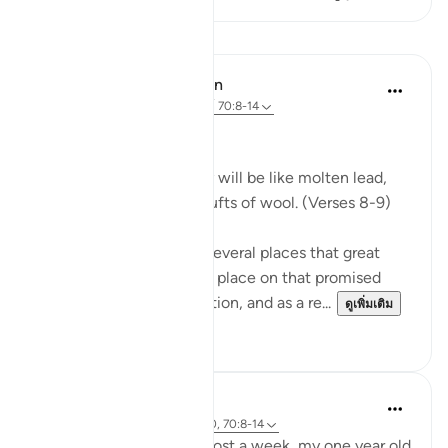
บทเรียน
In the Shade of the Quran
31 สัปดาห์ที่ผ่านมา
·
อ้างอิง
อายะห์ 70:8-14
Celestial Events
On the day when the sky will be like molten lead,
and the mountains like tufts of wool. (Verses 8-9)
The Qur'an mentions in several places that great
celestial events will take place on that promised
day, the Day of Resurrection, and as a re...
ดูเพิ่มเติม
0
0
Hammad Fahim
2 ปีที่แล้ว
·
อ้างอิง
อายะห์ 43:67-70, 70:8-14
After being away for almost a week, my one year old