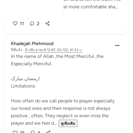
noticed as I got older I feel more comfortable sha...
ดูเพิ่มเติม
11
2
Khadejah Mehmood
ปีที่แล้ว
·
อ้างอิง
อายะห์ 12:87, 20:132, 41:33
In the name of Allah ,the Most Merciful ,the
Especially Merciful .
رمضان مبارک!
Limitations:
How often do we call people to prayer especially
our loved ones and their response is not always
positive , often. They neglect or even miss the
prayer and we feel d...
ดูเพิ่มเติม
16
4