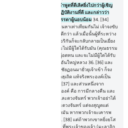
33
.
[33] และผู้ใดเล่าจะมีคำพูดที่ดีเลิศยิ่งไปกว่าผู้เชิญ
ชวนไปสู่อัลลอฮฺ และเขาปฏิบัติงานที่ดี และกล่าวว่า
แท้จริงฉันเป็นคนหนึ่งในบรรดาผู้นอบน้อม
34
.
[34]
และความดีและความชั่วนั้นหาเท่าเทียมกันไม่ เจ้าจงขับ
ไล่ (ความชั่ว) ด้วยสิ่งที่มันดีกว่า แล้วเมื่อนั้นผู้ที่ระหว่าง
เจ้ากับระหว่างเขาเคยเป็นอริกันก็จะกลับกลายเป็นเยี่ยง
มิตรที่สนิทกัน
35
.
[35] และไม่มีผู้ใดได้รับมัน (คุณธรรม
ดังกล่าว) นอกจากบรรดาผู้อดทน และจะไม่มีผู้ใดได้รับ
มัน นอกจากผู้ที่มีโชคลาภอันใหญ่หลวง
36
.
[36] และ
หากว่าการยุแหย่ใด ๆ จากชัยฏอนมายั่วยุเจ้าเข้า ก็จง
ขอความคุ้มครองต่ออัลลอฮฺเถิด แท้จริงพระองค์เป็น
ผู้ทรงได้ยินผู้ทรงรอบรู้
37
.
[37] และส่วนหนึ่งจาก
สัญญาณทั้งหลายของพระองค์ คือ การมีกลางคืน และ
กลางวัน และดวงอาทิตย์ และดวงจันทร์ พวกเจ้าอย่าได้
สุญูดให้แก่ดวงอาทิตย์ และดวงจันทร์ แต่จงสุญูดแด่
อัลลอฮฺพระผู้ทรงสร้างพวกมัน หากพวกเจ้าจะเคารพ
ภักดีแก่พระองค์เท่านั้น
38
.
[38] แต่ถ้าพวกเขาหยิ่งยโส
กระนั้นก็ดี บรรดาผู้ที่อยู่ ณ ที่พระเจ้าของเจ้า (มะลาอิก