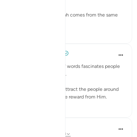
Linguistically, دعوة da’wah comes from the same
ro...
ดูเพิ่มเติม
0
0
Azem Qasim Masharqa
6 ปีที่แล้ว
·
อ้างอิง
อายะห์ 41:33
The power and beauty of words fascinates people
and captures their hearts.
Speak with kindness to attract the people around
you to Allah, and seek the reward from Him.
5
0
Abdul Nasir Jangda
4 ปีที่แล้ว
·
อ้างอิง
อายะห์ 41:33-34