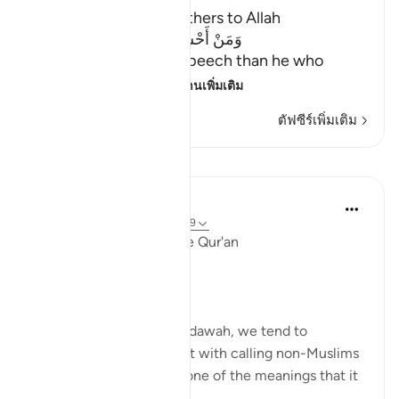
The Virtue of calling Others to Allah
وَمَنْ أَحْسَنُ قَوْلاً مِّمَّن دَعَآ إِلَى اللَّهِ
(And who is better in speech than he who
invites to Allah,) me
…
อ่านเพิ่มเติม
ตัฟซีร์เพิ่มเติม
บทเรียน
Ola Shoubaki
3 ปีที่แล้ว
·
อ้างอิง
อายะห์ 41:33, 5:9
Linguistic Gems from the Qur'an
Day Ten: Dawah
When we hear the word dawah, we tend to
automatically associate it with calling non-Muslims
to Islam. But this is only one of the meanings that it
can bear.