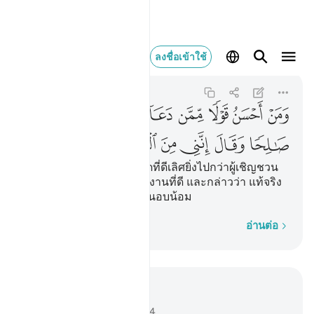
ومن احسن قولا ممن د
ลงชื่อเข้าใช้
Fussilat
41:33
41:33
ﱬ
ﱭ
ﱮ
ﱯ
ﱰ
ﱱ
ﱲ
ﱳ
ﱴ
ﱵ
ﱶ
ﱷ
ﱸ
ﱹ
[33] และผู้ใดเล่าจะมีคำพูดที่ดีเลิศยิ่งไปกว่าผู้เชิญชวน
ไปสู่อัลลอฮฺ และเขาปฏิบัติงานที่ดี และกล่าวว่า แท้จริง
ฉันเป็นคนหนึ่งในบรรดาผู้นอบน้อม
ทีละคำ
อ่านต่อ
อ่านในบริบท
บท 41, หน้าหนังสือ 480, จุซ 24