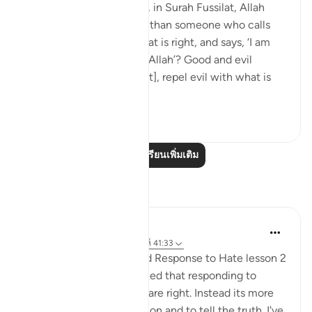
In the twenty-fourth juz’, in Surah Fussilat, Allah
says: 'Who speaks better than someone who calls
people to Allah, does what is right, and says, ‘I am
one of those devoted to Allah’? Good and evil
cannot be equal. [Prophet], repel evil with what is
better an...
ดูเพิ่มเติม
21
2
อ่านบทเรียนเพิ่มเติม
การสะท้อน
Fatima Shahbaz
33 สัปดาห์ที่ผ่านมา
·
อ้างอิง
อายะห์ 41:33
After reading Faith Based Response to Hate lesson 2
on the Quran.com I realized that responding to
hatred isn't to prove you are right. Instead its more
of a defending your religion and to tell the truth. I've