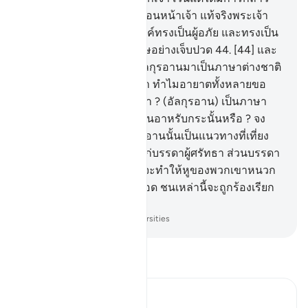
ขึ้นแล้ว แก่บรรดารอซูล ก่อนหน้าเจ้า แท้จริงพระเจ้า
ของเจ้านั้นแน่นอน พระองค์ทรงเป็นผู้อภัย และทรงเป็น
ผู้อภัย และทรงเป็นผู้ลงโทษอย่างเจ็บปวด
44
.
[44] และ
มาตรว่า เราได้ประทานอัลกุรอานมาเป็นภาษาต่างชาติ
แน่นอนพวกเขาจะกล่าวว่า ทำไมอายาตทั้งหลายขอ
งอัลกุรอานจึงไม่ชัดแจ้งเล่า ? (อัลกุรอาน) เป็นภาษา
ต่างชาติ และ (นะบี) เป็นคนอาหรับกระนั้นหรือ ? จง
กล่าวเถิด (มุฮัมมัด) อัลกุรอานนั้นเป็นแนวทางที่เที่ยง
ธรรม และเป็นการบำบัดแก่บรรดาผู้ศรัทธา ส่วนบรรดา
ผู้ไม่ศรัทธานั้น อัลกุรอานจะทำให้หูของพวกเขาหนวก
และนัยน์ตาของพวกเขาบอด ชนเหล่านี้จะถูกร้องเรียก
จากสถานที่อันไกล
-
Society of Institutes and Universities
อ่านตัฟซีร์
Ibn Kathir (Abridged)