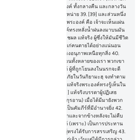
ะฮฺ) ก็จะแซ่ซ้องสดุดีพระองค์ ทั้งกลางคืน และกลางวัน
โดยที่พวกเขาจะไม่เหนื่อยหน่าย
39
.
[39] และส่วนหนึ่ง
จากสัญญาณทั้งหลายของพระองค์ คือ เจ้าจะเห็นแผ่น
ดินแห้งกรัง ต่อเมื่อพระองค์ทรงหลั่งน้ำฝนลงมาบนมัน
มันก็จะมีชีวิตชีวาและให้พืชผล แท้จริง ผู้ซึ่งให้มันมีชีวิต
ขึ้นมานั้น ก็จะทรงให้ชีวิตแก่คนตายได้อย่างแน่นอน
แท้จริงพระองค์นั้นเป็นผู้ทรงอนุภาพเหนือทุกสิ่ง
40
.
[40] แท้จริงบรรดาผู้บิดเบือนทั้งหลายของเรา พวกเขา
จะไม่ซ่อนเร้นไปจากเราได้ ผู้ที่ถูกโยนลงในนรกจะดี
กว่า หรือผู้ที่มาอย่างปลอดภัยในวันกิยามะฮฺ จงทำตาม
สิ่งที่พวกเจ้าปรารถนาเถิด แท้จริงพระองค์ทรงรู้เห็นใน
สิ่งที่พวกเจ้ากระทำ
41
.
[41] แท้จริงบรรดาผู้ปฏิเสธ
ศรัทธาต่อข้อตักเตือน (อัลกุรอาน) เมื่อได้มีมายังพวก
เขา และแท้จริงอัลกุรอานเป็นคัมภีร์ที่มีอำนาจยิ่ง
42
.
[42] ความเท็จจากข้างหน้าและจากข้างหลังจะไม่คืบ
คลานเข้าไปสู่อัลกุรอานได้ (เพราะ) เป็นการประทาน
จากพระผู้ทรงปรีชาญาณผู้ทรงได้รับการสรรเสริญ
43
.
[43] ไม่มีสิ่งใดที่ถูกกล่าวแก่เจ้า เว้นแต่ได้มีการกล่าว