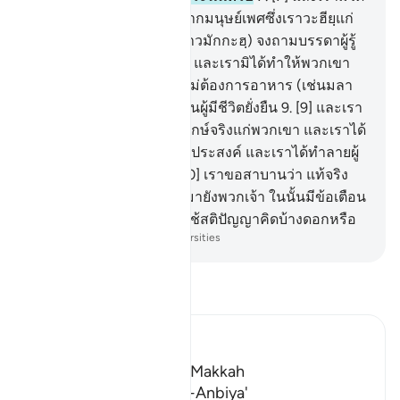
ส่งผู้ใดก่อนหน้าเจ้า นอกจากมนุษย์เพศซึ่งเราวะฮียฺแก่
พวกเขา ดังนั้นพวกเจ้า (ชาวมักกะฮฺ) จงถามบรรดาผู้รู้
เถิดหากพวกเจ้าไม่รู้
8
.
[8] และเรามิได้ทำให้พวกเขา
(บรรดานะบี) มีร่างกายที่ไม่ต้องการอาหาร (เช่นมลา
อิกะฮฺ) และพวกเขามิได้เป็นผู้มีชีวิตยั่งยืน
9
.
[9] และเรา
ได้ทำให้สัญญาเป็นที่ประจักษ์จริงแก่พวกเขา และเราได้
ให้พวกเขารอดพ้น และผู้ที่ประสงค์ และเราได้ทำลายผู้
ปฏิเสธ ละเมิดฝ่าฝืน
10
.
[10] เราขอสาบานว่า แท้จริง
เราได้ให้คัมภีร์อัลกุรอานมายังพวกเจ้า ในนั้นมีข้อเตือน
สติแก่พวกเจ้า พวกเจ้าไม่ใช้สติปัญญาคิดบ้างดอกหรือ
-
Society of Institutes and Universities
อ่านตัฟซีร์
Ibn Kathir (Abridged)
Which was revealed in Makkah
The Virtues of Surat Al-Anbiya'