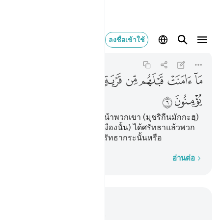
ما امنت قبلهم من قرية
ลงชื่อเข้าใช้
Al-Anbiya
21:6
21:6
ﲂ
ﲃ
ﲄ
ﲅ
ﲆ
ﲇﲈ
ﲉ
ﲊ
ﲋ
[6] ไม่มีชาวเมืองใดก่อนหน้าพวกเขา (มุชริกีนมักกะฮฺ)
ซึ่งเราได้ทำลายมัน (ชาวเมืองนั้น) ได้ศรัทธาแล้วพวก
เขา (มุชริกีนมักกะฮฺ) จะศรัทธากระนั้นหรือ
ทีละคำ
อ่านต่อ
อ่านในบริบท
บท 21, หน้าหนังสือ 322, จุซ 17