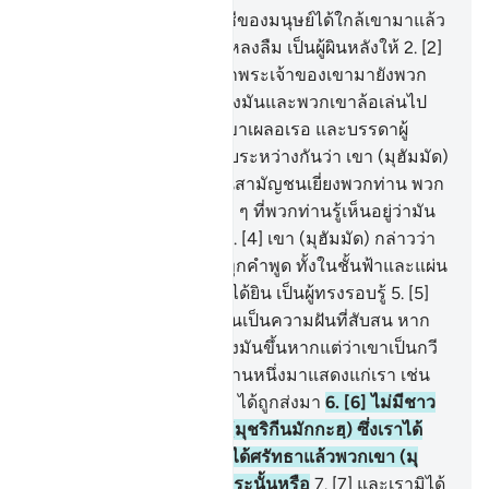
1
.
[1] เวลาแห่งการคิดบัญชีของมนุษย์ได้ใกล้เขามาแล้ว
โดยที่พวกเขาอยู่ในสภาพหลงลืม เป็นผู้ผินหลังให้
2
.
[2]
ไม่มีข้อตักเตือนใหม่ ๆ จากพระเจ้าของเขามายังพวก
เขา เว้นแต่ว่าพวกเขารับฟังมันและพวกเขาล้อเล่นไป
ด้วย
3
.
[3] จิตใจของพวกเขาเผลอเรอ และบรรดาผู้
อธรรมต่างกระซิบกระซาบระหว่างกันว่า เขา (มุฮัมมัด)
นี้มิใช่ใครอื่น นอกจากเป็นสามัญชนเยี่ยงพวกท่าน พวก
ท่านจะยอมรับมายากล ทั้ง ๆ ที่พวกท่านรู้เห็นอยู่ว่ามัน
เป็นมายากลกระนั้นหรือ
4
.
[4] เขา (มุฮัมมัด) กล่าวว่า
พระเจ้าของฉันทรงรอบรู้ทุกคำพูด ทั้งในชั้นฟ้าและแผ่น
ดิน และพระองค์เป็นผู้ทรงได้ยิน เป็นผู้ทรงรอบรู้
5
.
[5]
แต่ทว่าพวกเขากล่าวว่า มันเป็นความฝันที่สับสน หาก
แต่ว่าเขาได้เสกสรรปั้นแต่งมันขึ้นหากแต่ว่าเขาเป็นกวี
ถ้าเช่นนั้น ให้เขานำหลักฐานหนึ่งมาแสดงแก่เรา เช่น
เดียวกับบุคคลในยุคก่อน ๆ ได้ถูกส่งมา
6
.
[6] ไม่มีชาว
เมืองใดก่อนหน้าพวกเขา (มุชริกีนมักกะฮฺ) ซึ่งเราได้
ทำลายมัน (ชาวเมืองนั้น) ได้ศรัทธาแล้วพวกเขา (มุ
ชริกีนมักกะฮฺ) จะศรัทธากระนั้นหรือ
7
.
[7] และเรามิได้