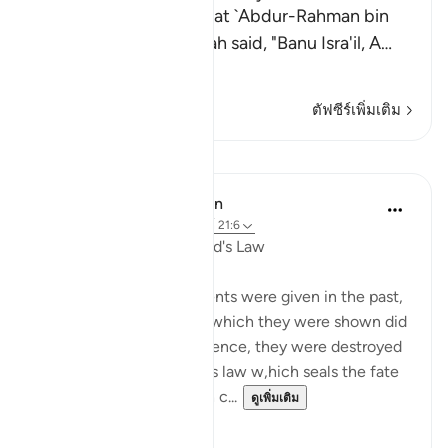
Al-Bukhari recorded that `Abdur-Rahman bin
Yazid said that `Abdullah said, "Banu Isra'il, A
…
อ่านเพิ่มเติม
ตัฟซีร์เพิ่มเติม
บทเรียน
In the Shade of the Quran
31 สัปดาห์ที่ผ่านมา
·
อ้างอิง
อายะห์ 21:6
Miraculous Signs and God's Law
Miraculous signs and events were given in the past,
but the communities to which they were shown did
not believe as a result. Hence, they were destroyed
in accordance with God's law w,hich seals the fate
of any community which c...
ดูเพิ่มเติม
0
0