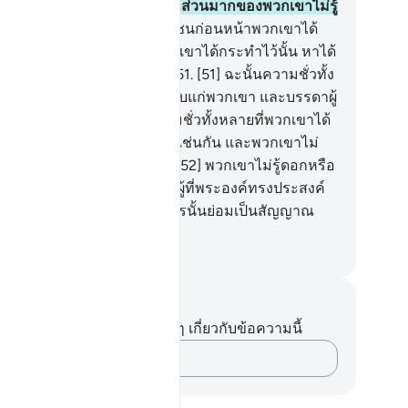
้ไม่ว่า) มันคือการทดสอบ แต่ว่าส่วนมากของพวกเขาไม่รู้
.
[50] โดยแน่นอน บรรดาหมู่ชนก่อนหน้าพวกเขาได้
าวมันไว้เช่นนี้ ดังนั้นสิ่งที่พวกเขาได้กระทำไว้นั้น หาได้
นวยประโยชน์แก่พวกเขาไม่
51
.
[51] ฉะนั้นความชั่วทั้ง
ายที่เขาได้กระทำไว้ จึงประสบแก่พวกเขา และบรรดาผู้
รรมจากหมู่ชนเหล่านั้น ความชั่วทั้งหลายที่พวกเขาได้
ะทำไว้ก็จะประสบแก่พวกเขาเช่นกัน และพวกเขาไม่
มารถจะหนีรอดพ้นไปได้
52
.
[52] พวกเขาไม่รู้ดอกหรือ
 อัลลอฮฺทรงแผ่ปัจจัยยังชีพแก่ผู้ที่พระองค์ทรงประสงค์
ะทรงให้คับแคบ แท้จริงในการนั้นย่อมเป็นสัญญาณ
กหลายสำหรับหมู่ชนผู้ศรัทธา
ciety of Institutes and Universities
นทึกและข้อคิด
ไม่มีบันทึกหรือข้อคิดเห็นใดๆ เกี่ยวกับข้อความนี้
บันทึกความคิดของคุณ…