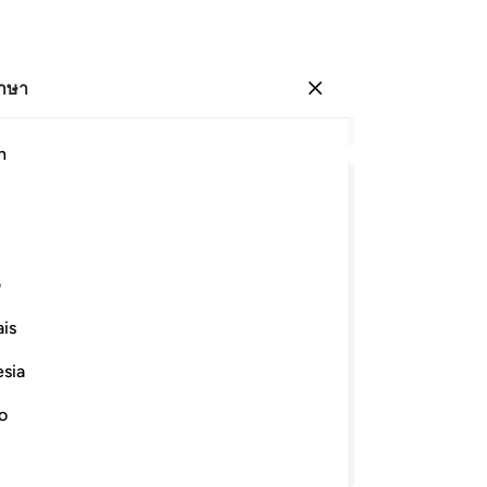
ภาษา
ลงชื่อเข้าใช้
อ่
h
บท 
47
ﱍ
ﱎ
ﱏ
ﱐ
ﱑ
ﱒ
ﱓ
ทั
ด้ว
ﱚ
ﱛﱜ
ﱝ
ﱞ
ﱟ
ﱠ
ﱡ
แต
ف
กอ
is
ชั
ะวิงวอนขอเรา ต่อมาเมื่อเราได้ประทาน
พว
งสิ่งที่ฉันได้รับมานั้นเนื่องจากความ
esia
คือการทดสอบ แต่ว่าส่วนมากของพวกเขา
พว
ก็
no
โป
อ่านต่อ
รั