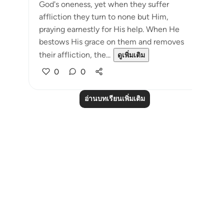
God's oneness, yet when they suffer
affliction they turn to none but Him,
praying earnestly for His help. When He
bestows His grace on them and removes
their affliction, the...
ดูเพิ่มเติม
0
0
อ่านบทเรียนเพิ่มเติม
Notes
placeholders
close