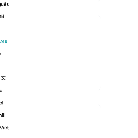
รู
guês
50
ий
กล่
อำ
ffering Harm
หล
m harm, prays to Allah, turning to Him in
อธ
ไทย
makes things easy for him, he
กร
e
สา
ว่า
แล
中文
มา
ตัฟซีร์เพิ่มเติม
-
So
u
การสะท้อน
ol
บั
คุณ
Sana Hamdan
ili
3 ปีที่แล้ว
·
อ้างอิง
อายะห์ 20:114, 39:49, 96:5
In this ayah, we see the importance of
Việt
thanking and reaching out to Allah (SWT)