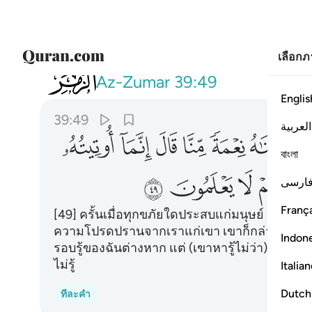
เลือก
039
فاذا مس الانسان ضر دعانا ثم اذا خولنا
Az-Zumar
39:49
Englis
39:49
العربية
ﱔ
ﱕ
ﱖ
ﱗ
ﱘ
ﱙ
বাংলা
ﱢ
ﱣ
ﱤ
ارسی
França
[49] ครั้นเมื่อทุกขภัยใดประสบแก่มนุษย์ เขาก็จ
ความโปรดปรานจากเราแก่เขา เขาก็กล่าวว่า แท้จริ
Indon
รอบรู้ของฉันต่างหาก แต่ (เขาหารู้ไม่ว่า) มัน
ไม่รู้
Italia
Dutch
ทีละคำ