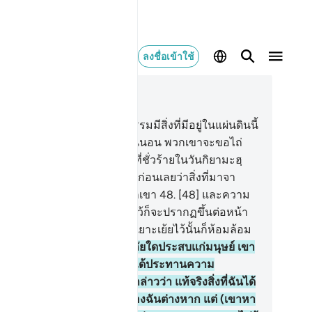
ลงชื่อเข้าใช้
านในบริบท
39, หน้าหนังสือ 464, จุซ 24
.
[47] และหากว่าบรรดาผู้อธรรมมีสิ่งที่มีอยู่ในแผ่นดินนี้
้งหมด และมีเยี่ยงนั้นอีกด้วย แน่นอน พวกเขาจะขอไถ่
ยสิ่งนั้นให้พ้นจากการลงโทษที่ชั่วร้ายในวันกิยามะฮฺ
่สิ่งที่พวกเขาไม่เคยคาดคิดมาก่อนเลยว่าสิ่งที่มาจา
ัลลอฮฺนั้นจะปรากฏขึ้นแก่พวกเขา
48
.
[48] และความ
่วทั้งหลายที่พวกเขาได้กระทำไว้ก็จะปรากฏขึ้นต่อหน้า
กเขา และสิ่งที่พวกเขาได้เคยเยาะเย้ยไว้นั้นก็ห้อมล้อม
กเขา
49
.
[49] ครั้นเมื่อทุกขภัยใดประสบแก่มนุษย์ เขา
จะวิงวอนขอเรา ต่อมาเมื่อเราได้ประทานความ
รดปรานจากเราแก่เขา เขาก็กล่าวว่า แท้จริงสิ่งที่ฉันได้
บมานั้นเนื่องจากความรอบรู้ของฉันต่างหาก แต่ (เขาหา