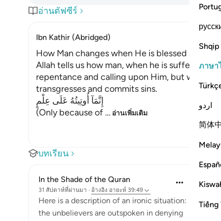
Portu
อ่านตัฟซีร์
русск
Ibn Kathir (Abridged)
Shqip
How Man changes when He is blessed after su
Allah tells us how man, when he is suffering fro
ภาษา
repentance and calling upon Him, but when He 
Türkç
transgresses and commits sins.
إِنَّمَآ أُوتِيتُهُ عَلَى عِلْمٍ
اردو
(Only because of
…
อ่านเพิ่มเติม
简体
Melay
บทเรียน
Españ
In the Shade of the Quran
Kiswah
31 สัปดาห์ที่ผ่านมา
·
อ้างอิง
อายะห์ 39:49
Here is a description of an ironic situation:
Tiếng 
the unbelievers are outspoken in denying