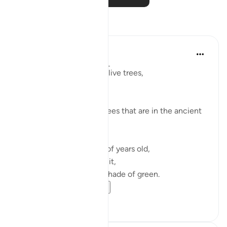
การสะท้อน
Razia Zahra
2 ปีที่แล้ว
·
อ้างอิง
อายะห์ 95:1-8
I didn’t know about the olive trees,
How pure they grow.
How firm they are.
I didn’t about the olive trees that are in the ancient
lands afar.
Hundreds and hundreds of years old,
They have born much fruit,
Black, brown and every shade of green.
Sunny days an...
ดูเพิ่มเติม
27
7