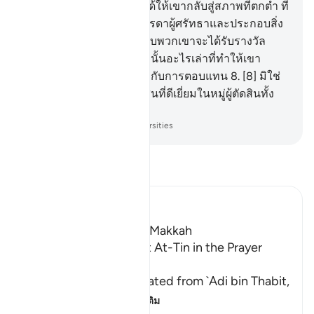
สวยงามยิ่ง
5
.
[5] แล้วเราได้ให้เขากลับสู่สภาพที่ตกต่ำ ที่
ตกต่ำยิ่ง
6
.
[6] นอกจากบรรดาผู้ศรัทธาและประกอบสิ่ง
ดีงามทั้งหลาย โดยที่สำหรับพวกเขาจะได้รับรางวัล
อย่างไม่มีที่สิ้นสุด
7
.
[7] ดังนั้นอะไรเล่าที่ทำให้เขา
ปฏิเสธเจ้าในภายหลังเกี่ยวกับการตอบแทน
8
.
[8] มิใช่
อัลลอฮฺดอกหรือ เป็นผู้ตัดสินที่ดีเยี่ยมในหมู่ผู้ตัดสินทั้ง
หลาย
-
Society of Institutes and Universities
อ่านตัฟซีร์
Ibn Kathir (Abridged)
Which was revealed in Makkah
The Recitation of Surat At-Tin in the Prayer
while traveling
Malik and Shu`bah narrated from `Adi bin Thabit,
who narrated
…
อ่านเพิ่มเติม