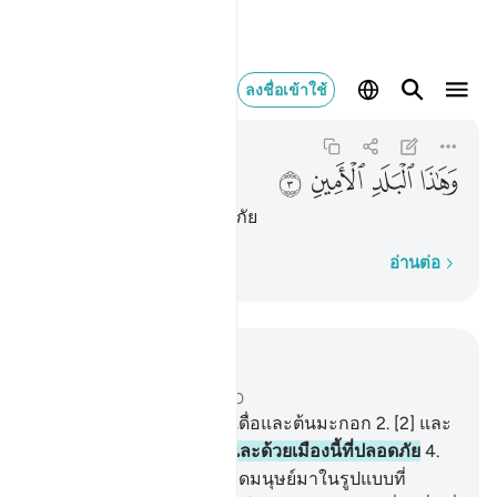
وهاذا البلد الامين 
ลงชื่อเข้าใช้
At-Tin
95:3
95:3
ﱡ
ﱢ
ﱣ
ﱤ
[3] และด้วยเมืองนี้ที่ปลอดภัย
ทีละคำ
อ่านต่อ
อ่านในบริบท
บท 95, หน้าหนังสือ 597, จุซ 30
1
.
[1] ขอสาบานด้วยต้นมะเดื่อและต้นมะกอก
2
.
[2] และ
ด้วยภูเขาฎูรซีนาย
3
.
[3] และด้วยเมืองนี้ที่ปลอดภัย
4
.
[4] โดยแน่นอนเราได้บังเกิดมนุษย์มาในรูปแบบที่