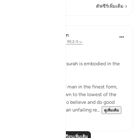
ตัฟซีร์เพิ่มเติม
บทเรียน
In the Shade of the Quran
31 สัปดาห์ที่ผ่านมา
·
อ้างอิง
อายะห์ 95:2-5
Man's Fair Shape
The essential fact of the surah is embodied in the
verses:
"We indeed have created man in the finest form,
then We brought him down to the lowest of the
low, except for those who believe and do good
deeds; for theirs shall be an unfailing re...
ดูเพิ่มเติม
0
0
อ่านบทเรียนเพิ่มเติม