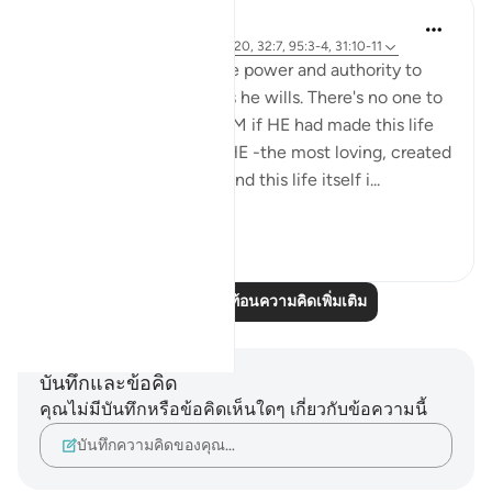
Aaisha Shahany
6 ปีที่แล้ว
·
อ้างอิง
อายะห์ 6:99, 31:20, 32:7, 95:3-4, 31:10-11
Almighty Allah has all the power and authority to
make this life on earth as he wills. There's no one to
challenge or question HIM if HE had made this life
on earth miserable. But HE -the most loving, created
this earth, its resources and this life itself i...
ดูเพิ่มเติม
7
2
อ่านบทความสะท้อนความคิดเพิ่มเติม
บันทึกและข้อคิด
คุณไม่มีบันทึกหรือข้อคิดเห็นใดๆ เกี่ยวกับข้อความนี้
บันทึกความคิดของคุณ…