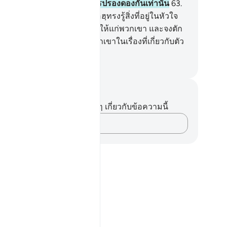
นอกจากการทำดีและให้มีการปรองดองกันเท่านั้น
63
.
] ชนเหล่านี้แหละคือผู้ที่อัลลอฮฺทรงรู้สิ่งที่อยู่ในหัวใจ
งพวกเขา ดังนั้นเจ้าจงผินหลังให้แก่พวกเขา และจงตัก
ือนพวกเขาและจงกล่าวแก่พวกเขาในเรื่องที่เกี่ยวกับตัว
งพวกเขาอย่างสาแก่ใจ
ciety of Institutes and Universities
นทึกและข้อคิด
ไม่มีบันทึกหรือข้อคิดเห็นใดๆ เกี่ยวกับข้อความนี้
บันทึกความคิดของคุณ…