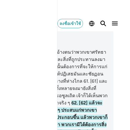
ลงชื่อเข้าใช้
านในบริบท
4, หน้าหนังสือ 88, จุซ 5
.
[60] เจ้ามิได้มองดูบรรดาผู้ที่อ้างตนว่าพวกเขาศรัทธา
อสิ่งที่ถูกประทานลงมาแก่เจ้าและสิ่งที่ถูกประทานลงมา
อนเจ้าดอกหรือ โดยที่เขาเหล่านั้นต้องการที่จะให้การแก่
ฏฏอฆูต ทั้ง ๆ ที่พวกเขาถูกใช้ให้ปฏิเสธมันและชัยฏอน
้นต้องการที่จะให้พวกเขาหลงทางที่ห่างไกล
61
.
[61] และ
่อถูกกล่าวแก่พวกเขาว่า ท่านทั้งหลายจงมายังสิ่งที่
ลลอฮฺได้ประทานลงมา และยังรอซูลเถิด เจ้าก็ได้เห็นพวก
าฟิก เหล่านั้นผินหลังให้แก่เจ้าจริง ๆ
62
.
[62] แล้วจะ
็นอย่างไรเล่า เมื่อมีเหตุร้ายใด ๆ ประสบแก่พวกเขา
ื่องจากสิ่งที่มือของพวกเขาได้ประกอบขึ้น แล้วพวกเขาก็
หาเจ้าโดยสาบานต่ออัลลอฮฺว่า พวกเรามิได้ต้องการสิ่ง