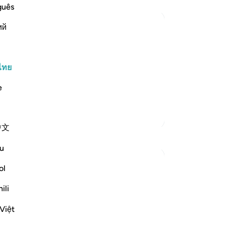
ใด
guês
[63
ий
ขอ
เต
for Judgment is Characteristic of
ขอ
-
So
hat Allah has sent down to His
ไทย
 refer to other than the Book of Allah
e
t
…
บั
อ่านเพิ่มเติม
คุณ
ตัฟซีร์เพิ่มเติม
中文
u
ol
risy in their behaviour. That is when they
ili
 refusal to refer matters to God's
Việt
o false gods. They are ...
ดูเพิ่มเติม