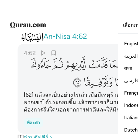
เลือก
004
فكيف اذا اصابتهم مصيبة بما قدمت ا
An-Nisa
4:62
Englis
4:62
العربية
ﱵ
ﱶ
ﱷ
ﱸ
ﱹ
বাংলা
ﲀ
ﲁ
ارسی
França
[62] แล้วจะเป็นอย่างไรเล่า เมื่อมีเหตุร้ายใด ๆ ป
พวกเขาได้ประกอบขึ้น แล้วพวกเขาก็มาหาเจ้าโด
Indon
ต้องการสิ่งใดนอกจากการทำดีและให้มีการปรองด
Italia
ทีละคำ
Dutch
อ่านตัฟซีร์