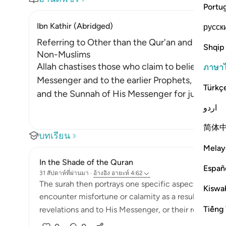
Portu
Ibn Kathir (Abridged)
русск
Referring to Other than the Qur'an and Sunnah 
Shqip
Non-Muslims
Allah chastises those who claim to believe in w
ภาษา
Messenger and to the earlier Prophets, yet they
Türkç
and the Sunnah of His Messenger for judgmen
اردو
简体
บทเรียน
Melay
In the Shade of the Quran
Españ
31 สัปดาห์ที่ผ่านมา
·
อ้างอิง
อายะห์ 4:62
The surah then portrays one specific aspect of hypoc
Kiswah
encounter misfortune or calamity as a result of their
Tiếng 
revelations and to His Messenger, or their reference t