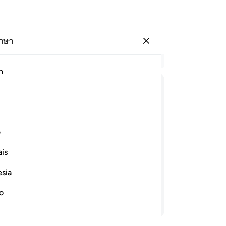
ภาษา
ลงชื่อเข้าใช้
อ่
h
บท 
60
ﱱ
ﱲ
ﱳ
ﱴ
ต่
ก่
ﱺ
ﱻ
ﱼ
ﱽ
ﱾ
ﱿ
อั
ف
นั
is
เมื
ระสบแก่พวกเขา เนื่องจากสิ่งที่มือของ
อั
ยสาบานต่ออัลลอฮฺว่า พวกเรามิได้
esia
องกันเท่านั้น
มุน
เป
no
อ่านต่อ
เน
มา