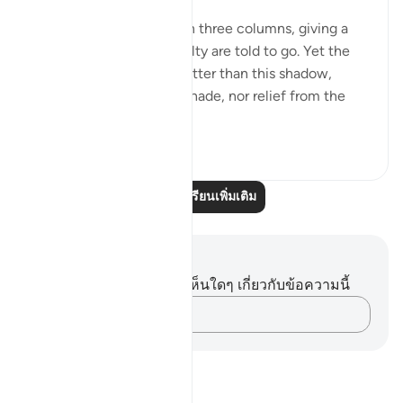
The smoke of hell rises in three columns, giving a
shadow to which the guilty are told to go. Yet the
scorch of the flame is better than this shadow,
because it is "giving no shade, nor relief from the
flam...
ดูเพิ่มเติม
0
0
อ่านบทเรียนเพิ่มเติม
บันทึกและข้อคิด
คุณไม่มีบันทึกหรือข้อคิดเห็นใดๆ เกี่ยวกับข้อความนี้
บันทึกความคิดของคุณ…