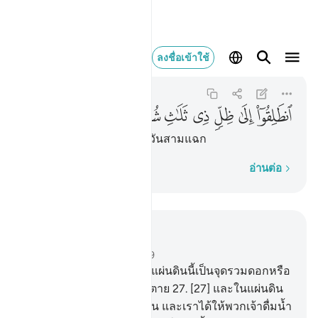
انطلقوا الى ظل ذي ثلاث ش
ลงชื่อเข้าใช้
Al-Mursalat
77:30
77:30
ﱳ
ﱴ
ﱵ
ﱶ
ﱷ
ﱸ
ﱹ
[30] จงออกเดินไปยังเงาควันสามแฉก
ทีละคำ
อ่านต่อ
อ่านในบริบท
บท 77, หน้าหนังสือ 581, จุซ 29
25
.
[25] และเรามิได้ทำให้แผ่นดินนี้เป็นจุดรวมดอกหรือ
26
.
[26] ทั้งคนเป็นและคนตาย
27
.
[27] และในแผ่นดิน
เราได้ตั้งภูเขาไว้สูงตะหง่าน และเราได้ให้พวกเจ้าดื่มน้ำ