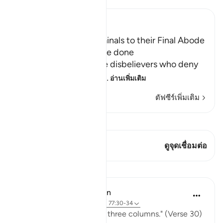
Ibn Kathir (Abridged)
The driving of the Criminals to their Final Abode
in Hell and how it will be done
Allah informs about the disbelievers who deny
the final abode, the re
…
อ่านเพิ่มเติม
ตัฟซีร์เพิ่มเติม
ดู Qiraat
บทกวีนี้มี 1 จุดเชื่อมต่อ
ดูจุดเชื่อมต่อ
บทเรียน
In the Shade of the Quran
31 สัปดาห์ที่ผ่านมา
·
อ้างอิง
อายะห์ 77:30-34
"Go to a shadow rising in three columns." (Verse 30)