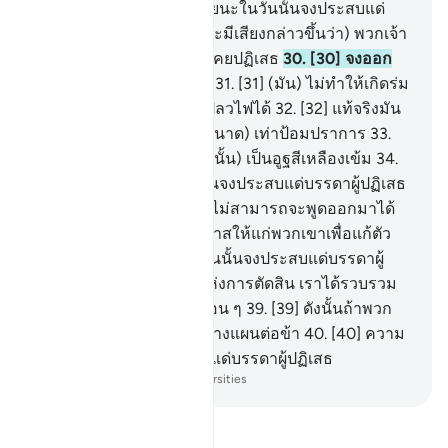
จืดสนิท
28
.
[28] ความหายนะในวันนั้นจงประสบแด่
บรรดาผู้ปฏิเสธ
29
.
[29] (จะมีเสียงกล่าวขึ้นว่า) พวกเจ้า
จงออกเดินไปยังที่พวกเจ้าเคยปฏิเสธ
30
.
[30] จงออก
เดินไปยังเงาควันสามแฉก
31
.
[31] (มัน) ไม่ทำให้เกิดร่ม
และจะไม่ช่วยให้พ้นจากเปลวไฟได้
32
.
[32] แท้จริงมัน
จะพ่นประกายออกมา (มีขนาด) เท่าป้อมปราการ
33
.
[33] ประหนึ่งมัน (ประกายนั้น) เป็นอูฐสีเหลืองเข้ม
34
.
[34] ความหายนะในวันนั้นจงประสบแด่บรรดาผู้ปฏิเสธ
35
.
[35] นี่คือวันที่พวกเขาไม่สามารถจะพูดออกมาได้
36
.
[36] และจะไม่เปิดโอกาสให้แก่พวกเขาเพื่อแก้ตัว
37
.
[37] ความหายนะในวันนั้นจงประสบแด่บรรดาผู้
ปฏิเสธ
38
.
[38] นี่คือวันแห่งการตัดสิน เราได้รวบรวม
พวกเจ้าไว้กับชนชาติรุ่นก่อน ๆ
39
.
[39] ดังนั้นถ้าพวก
เจ้ามีแผนอุบายอันใดก็จงวางแผนต่อข้า
40
.
[40] ความ
หายนะในวันนั้นจงประสบแด่บรรดาผู้ปฏิเสธ
-
Society of Institutes and Universities
อ่านตัฟซีร์