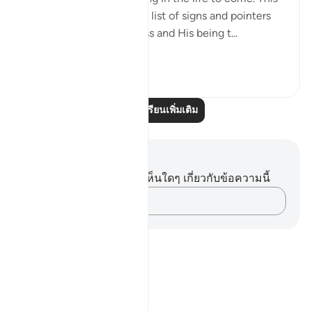
discussion follows a long list of signs and pointers
confirming God's oneness and His being t...
ดูเพิ่มเติม
0
0
อ่านบทเรียนเพิ่มเติม
บันทึกและข้อคิด
คุณไม่มีบันทึกหรือข้อคิดเห็นใดๆ เกี่ยวกับข้อความนี้
บันทึกความคิดของคุณ…