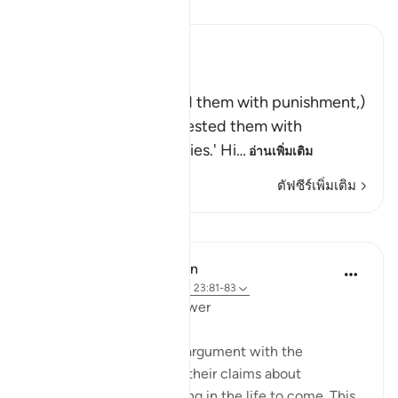
อ่านตัฟซีร์
Ibn Kathir (Abridged)
وَلَقَدْ أَخَذْنَـهُمْ بِالْعَذَابِ
(And indeed We seized them with punishment,)
means, `We tried and tested them with
difficulties and calamities.' Hi
…
อ่านเพิ่มเติม
ตัฟซีร์เพิ่มเติม
บทเรียน
In the Shade of the Quran
31 สัปดาห์ที่ผ่านมา
·
อ้างอิง
อายะห์ 23:81-83
Questions with One Answer
The surah now stops its argument with the
unbelievers, and reports their claims about
resurrection and reckoning in the life to come. This