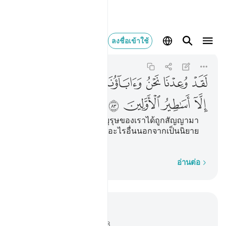
لقد وعدنا نحن واباونا هاذا م
ลงชื่อเข้าใช้
Al-Mu'minun
23:83
23:83
ﲔ
ﲕ
ﲖ
ﲗ
ﲘ
ﲙ
ﲚ
ﲛ
ﲜ
ﲝ
ﲞ
ﲟ
ﲠ
[83] แท้จริงเราและบรรพบุรุษของเราได้ถูกสัญญามา
ก่อนแล้วในเรื่องนี้ มันมิใช่อะไรอื่นนอกจากเป็นนิยาย
เหลวไหล สมัยก่อนเท่านั้น
ทีละคำ
อ่านต่อ
อ่านในบริบท
บท 23, หน้าหนังสือ 347, จุซ 18