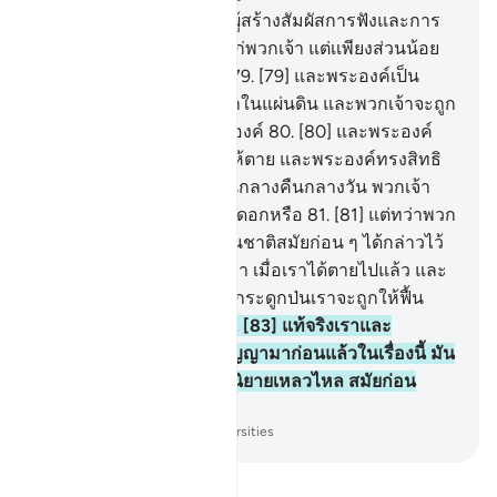
78
.
[78] และพระองค์เป็นผู้สร้างสัมผัสการฟังและการ
เห็น และหัวใจเพื่อเข้าใจแก่พวกเจ้า แต่เเพียงส่วนน้อย
เท่านั้นที่พวกเจ้าขอบคุณ
79
.
[79] และพระองค์เป็น
ผู้ทรงแพร่พันธุ์ของพวกเจ้าในแผ่นดิน และพวกเจ้าจะถูก
รวบรวมให้กลับไปหาพระองค์
80
.
[80] และพระองค์
เป็นผู้ทรงให้เป็นและทรงให้ตาย และพระองค์ทรงสิทธิ
ในการสับเปลี่ยนหมุนเวียนกลางคืนกลางวัน พวกเจ้า
มิได้ใช้สติปัญญาพิจารณาดอกหรือ
81
.
[81] แต่ทว่าพวก
เขาได้กล่าวเช่นเดียวกับชนชาติสมัยก่อน ๆ ได้กล่าวไว้
82
.
[82] พวกเขาได้กล่าวว่า เมื่อเราได้ตายไปแล้ว และ
เราได้กลายเป็นฝุ่นดินและกระดูกป่นเราจะถูกให้ฟื้น
คืนชีพอีกครั้งหนึ่งหรือ
83
.
[83] แท้จริงเราและ
บรรพบุรุษของเราได้ถูกสัญญามาก่อนแล้วในเรื่องนี้ มัน
มิใช่อะไรอื่นนอกจากเป็นนิยายเหลวไหล สมัยก่อน
เท่านั้น
-
Society of Institutes and Universities