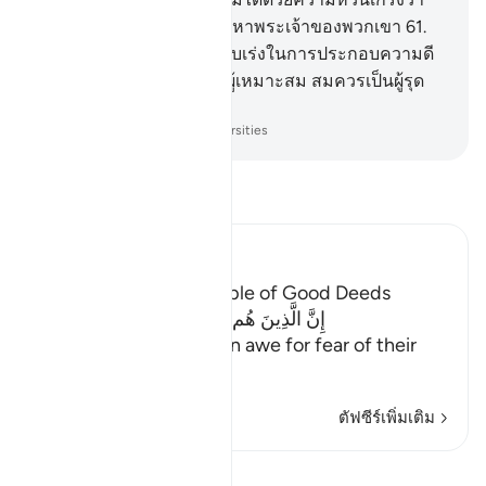
แท้จริงพวกเขาต้องกลับไปหาพระเจ้าของพวกเขา
61
.
[61] ชนเหล่านั้น พวกเขารีบเร่งในการประกอบความดี
ทั้งหลาย และพวกเขาเป็นผู้เหมาะสม สมควรเป็นผู้รุด
หน้าไปก่อน
-
Society of Institutes and Universities
อ่านตัฟซีร์
Ibn Kathir (Abridged)
Description of the People of Good Deeds
إِنَّ الَّذِينَ هُم مِّنْ خَشْيةِ رَبِّهِمْ مُّشْفِقُونَ
(Verily, those who live in awe for fear of their
Lord;)
…
อ่านเพิ่มเติม
ตัฟซีร์เพิ่มเติม
บทเรียน