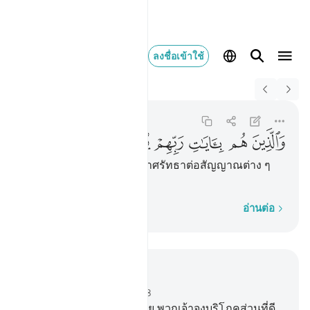
ลงชื่อเข้าใช้
Switch Quran.com to
English
والذين هم بايات ربهم يومنون
Al-Mu'minun
23:58
23:58
ﳑ
ﳒ
ﳓ
ﳔ
ﳕ
ﳖ
[58] และบรรดาผู้ที่พวกเขาศรัทธาต่อสัญญาณต่าง ๆ
แห่งพระเจ้าของพวกเขา
ทีละคำ
อ่านต่อ
อ่านในบริบท
บท 23, หน้าหนังสือ 345, จุซ 18
51
.
[51] โอ้ บรรดารอซูลเอ๋ย พวกเจ้าจงบริโภคส่วนที่ดี