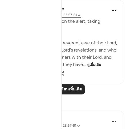
In the Shade of the Quran
32 สัปดาห์ที่ผ่านมา
·
อ้างอิง
อายะห์ 23:57-61
The believers are always on the alert, taking
necessary precautions:
Truly, those who stand in reverent awe of their Lord,
and who believe in their Lord's revelations, and who
do not associate any partners with their Lord, and
who give away whatever they have...
ดูเพิ่มเติม
1
0
140
อ่านบทเรียนเพิ่มเติม
การสะท้อน
Ali Ali
12 สัปดาห์ที่ผ่านมา
·
อ้างอิง
อายะห์ 23:57-61