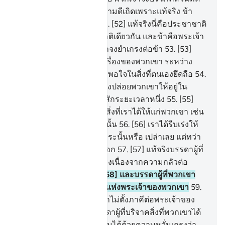
(ฮะล้าล) และจงกระทำความดีเถิดเพราะแท้จริง ข้า
รอบรู้สิ่งพวกเจ้ากระทำ
52
.
[52] แท้จริงนี่คือประชาชาติ
ของพวกเจ้า เป็นประชาชาติเดียวกัน และข้าคือพระเจ้า
ของพวกเจ้า ฉะนั้นพวกเจ้าจงยำเกรงต่อข้า
53
.
[53]
พวกเขาได้แตกแยกกันในเรื่องของพวกเขา ระหว่าง
พวกเขากันเอง แต่ละฝ่ายก็พอใจในสิ่งที่ตนเองยึดถือ
54
.
[54] ดังนั้นเจ้า (มุฮัมมัด) จงปล่อยพวกเขาให้อยู่ใน
ความงมงายของพวกเขา สักระยะเวลาหนึ่ง
55
.
[55]
พวกเขาคิดหรือว่า แท้จริงสิ่งที่เราได้ให้แก่พวกเขา เช่น
ทรัพย์สมบัติ และลูกหลานนั้น
56
.
[56] เราได้รีบเร่งให้
ความดีต่าง ๆ แก่พวกเขากระนั้นหรือ เปล่าเลย แต่ทว่า
พวกเขาไม่มีความรู้สึกหรอก
57
.
[57] แท้จริงบรรดาผู้ที่
พวกเขาเป็นผู้มีจิตใจยำเกรงเนื่องจากความกลัวต่อ
พระเจ้าของพวกเขา
58
.
[58] และบรรดาผู้ที่พวกเขา
ศรัทธาต่อสัญญาณต่าง ๆ แห่งพระเจ้าของพวกเขา
59
.
[59] และบรรดาผู้ที่พวกเขาไม่ตั้งภาคีต่อพระเจ้าของ
พวกเขา
60
.
[60] และบรรดาผู้ที่บริจาคสิ่งที่พวกเขาได้
มา โดยที่จิตใจของเขาเปี่ยมได้ด้วยความหวั่นเกรงว่า