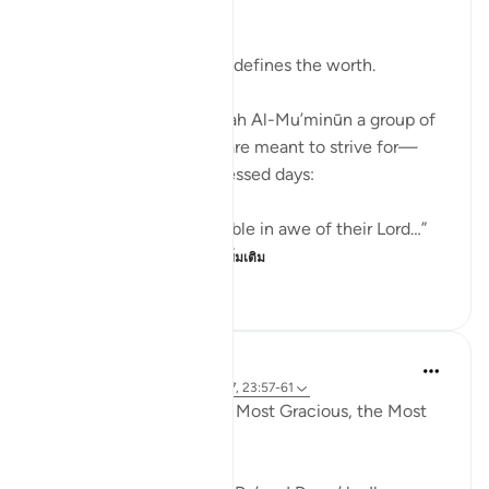
Bismillah.
It is not the amount that defines the worth.
Allah ﷻ mentions in Sūrah Al-Mu’minūn a group of
people whose state we are meant to strive for—
especially in these 10 blessed days:
“Indeed, those who tremble in awe of their Lord…”
“And those who beli...
ดูเพิ่มเติม
7
3
51
Razia Zahra
4 ปีที่แล้ว
·
อ้างอิง
อายะห์ 37:86-87, 23:57-61
In the Name of Allah the Most Gracious, the Most
Kind,