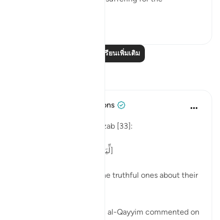
unbelievers." (Verse 8)
0
0
อ่านบทเรียนเพิ่มเติม
การสะท้อน
Tulayhah Tafsir Translations
ปีที่แล้ว
·
อ้างอิง
อายะห์ 33:8
Allah says in surah al-Ahzab [33]:
[لِّيَسْأَلَ الصَّادِقِينَ عَن صِدْقِهِمْ]
'That He may question the truthful ones about their
truthfulness.' [8]
In one of his writings, ibn al-Qayyim commented on