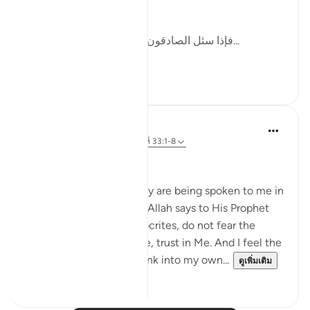
this by writing:
[فإذا سئل الصادقون وحوسبوا على صدقهم، ف...
ดูเพิ่มเติม
12
2
Dr Maryam Fayyaz
48 สัปดาห์ที่ผ่านมา
·
อ้างอิง
อายะห์ 33:1-8
Bismillah
I hear the verses as if they are being spoken to me in
the stillness of Madinah. Allah says to His Prophet
ﷺ: do not obey the hypocrites, do not fear the
disbelievers, fear only Me, trust in Me. And I feel the
weight of those words sink into my own...
ดูเพิ่มเติม
22
4