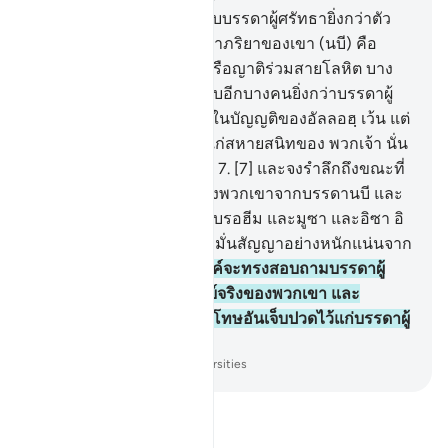
6
.
[6] นบีนั้นเป็นผู้ใกล้ชิดกับบรรดาผู้ศรัทธายิ่งกว่าตัว
ของพวกเขาเอง และบรรดาภริยาของเขา (นบี) คือ
มารดาของพวกเขาและเครือญาติร่วมสายโลหิต บาง
คนในหมู่พวกเขาใกล้ชิดกับอีกบางคนยิ่งกว่าบรรดาผู้
ศรัทธาและบรรดาผู้อพยพในบัญญติของอัลลอฮฺ เว้น แต่
พวกเจ้าจะกระทำความดีแก่สหายสนิทของ พวกเจ้า นั่น
ได้มีบันทึกไว้แล้วในคัมภีร์
7
.
[7] และจงรำลึกถึงขณะที่
เราได้เอาคำมั่นสัญญาของพวกเขาจากบรรดานบี และ
จากเจ้า และจากนูหฺ และอิบรอฮีม และมูซา และอิซา อิ
บนฺมัรยัม และเราได้เอาคำมั่นสัญญาอย่างหนักแน่นจาก
พวกเขา
8
.
[8] เพื่อพระองค์จะทรงสอบถามบรรดาผู้
สัตย์จริง เกี่ยวกับความสัตย์จริงของพวกเขา และ
พระองค์ทรงเตรียมการลงโทษอันเจ็บปวดไว้แก่บรรดาผู้
ปฏิเสธศรัทธา
-
Society of Institutes and Universities
อ่านตัฟซีร์