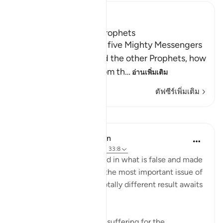
Ibn Kathir (Abridged)
The Covenant of the Prophets
Allah tells us about the five Mighty Messengers
with strong resolve and the other Prophets, how
He took a covenant from th
…
อ่านเพิ่มเติม
ตัฟซีร์เพิ่มเติม
บทเรียน
In the Shade of the Quran
31 สัปดาห์ที่ผ่านมา
·
อ้างอิง
อายะห์ 33:8
As for those who believed in what is false and made
false claims concerning the most important issue of
all, the issue of faith, a totally different result awaits
them:
"He has prepared painful suffering for the