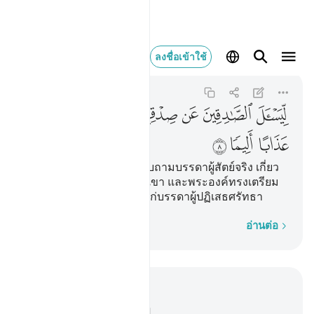
ليسال الصادقين عن صد
ลงชื่อเข้าใช้
Al-Ahzab
33:8
33:8
ﱔ
ﱕ
ﱖ
ﱗﱘ
ﱙ
ﱚ
ﱛ
ﱜ
ﱝ
[8] เพื่อพระองค์จะทรงสอบถามบรรดาผู้สัตย์จริง เกี่ยว
กับความสัตย์จริงของพวกเขา และพระองค์ทรงเตรียม
การลงโทษอันเจ็บปวดไว้แก่บรรดาผู้ปฏิเสธศรัทธา
ทีละคำ
อ่านต่อ
อ่านในบริบท
บท 33, หน้าหนังสือ 419, จุซ 21