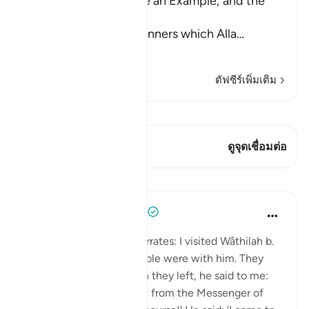
of the Believers may be an Example; and the
Prohibition of Tabarruj
These are the good manners which Alla
…
อ่านเพิ่มเติม
ตัฟซีร์เพิ่มเติม
ดู Qiraat
บทกวีนี้มี 2 จุดเชื่อมต่อ
ดูจุดเชื่อมต่อ
บทเรียน
Prophetic Commentary
8 ปีที่แล้ว
·
อ้างอิง
อายะห์ 33:33
Shaddâd Abu ‘Ammâr narrates: I visited Wâthilah b.
al-Asqa‘ while some people were with him. They
mentioned Ali, and when they left, he said to me:
'May I tell you what I saw from the Messenger of