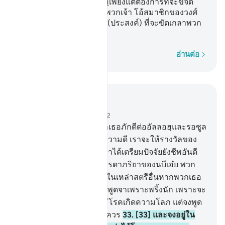
รอซูลของพระองค์ อัลลอฮฺเพียงแต่ต้องการที่จะขจัด
ความโสโครกออกไปจากพวกเจ้า โอ้สมาชิกของวงศ์
ตระกูล (นบี) เอ๋ย และทรง (ประสงค์) ที่จะขัดเกลาพวก
เจ้าให้สะอาดบริสุทธิ์
ทีละคำ
อ่านต่อ
อ่านในบริบท
บท 33, หน้าหนังสือ 422, จุซ 22
31
.
[31] และผู้ใดในหมู่พวกเธอภักดีต่ออัลลอฮฺและรอซูล
ของพระองค์ และกระทำความดี เราจะให้รางวัลของ
นางแก่นางสองครั้ง และเราได้เตรียมปัจจัยยังชีพอันดี
งามแก่นาง
32
.
[32] โอ้ บรรดาภริยาของนบีเอ๋ย พวก
เธอไม่เหมือนกับสตรีใด ๆ ในเหล่าสตรีอื่นหากพวกเธอ
ยำเกรง (อัลลอฮฺ) ก็ไม่ควรพูดจาเพราะพริ้งนัก เพราะจะ
ทำให้ผู้ที่ในหัวใจของเขามีโรคเกิดความโลภ แต่จงพูด
ด้วยถ้อยคำที่พอเหมาะพอควร
33
.
[33] และจงอยู่ใน