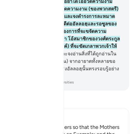
บ้านเรือนของพวกเธอและอย่าได้โออวดความงาม
(ของพวกเธอ) เช่น การอวดความงาม (ของพวกสตรี)
แห่งสมัยงมงายในยุคก่อน และจงดำรงการละหมาด
และจ่ายซะกาต และจงภักดีต่ออัลลอฮฺและรอซูลของ
พระองค์ อัลลอฮฺเพียงแต่ต้องการที่จะขจัดความ
โสโครกออกไปจากพวกเจ้า โอ้สมาชิกของวงศ์ตระกูล
(นบี) เอ๋ย และทรง (ประสงค์) ที่จะขัดเกลาพวกเจ้าให้
สะอาดบริสุทธิ์
34
.
[34] และจงอ่านสิ่งที่ได้ถูกอ่านใน
บ้านเรือนของพวกเธอ (เช่น) จากอายาตทั้งหลายขอ
งอัลลอฮฺและฮิกมะฮฺ แท้จริงอัลลอฮฺนั้นทรงรอบรู้อย่าง
ละเอียด ทรงรอบรู้ทุกสิ่ง
-
Society of Institutes and Universities
อ่านตัฟซีร์
Ibn Kathir (Abridged)
Enjoining certain Manners so that the Mothers