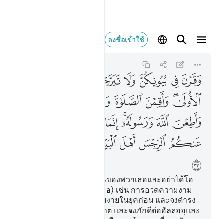
وقرن في بيوتكن ولا تبر
ลงชื่อเข้าใช้
Al-Ahzab
33:33
33:33
ﱦ
ﱧ
ﱨ
ﱩ
ﱪ
ﱫ
ﱬ
ﱭﱮ
ﱯ
ﱰ
ﱱ
ﱲ
ﱳ
ﱴ
ﱵﱶ
ﱷ
ﱸ
ﱹ
ﱺ
ﱻ
ﱼ
ﱽ
ﱾ
ﱿ
ﲀ
ﲁ
[33] และจงอยู่ในบ้านเรือนของพวกเธอและอย่าได้โอ
อวดความงาม (ของพวกเธอ) เช่น การอวดความงาม
(ของพวกสตรี) แห่งสมัยงมงายในยุคก่อน และจงดำรง
การละหมาดและจ่ายซะกาต และจงภักดีต่ออัลลอฮฺและ