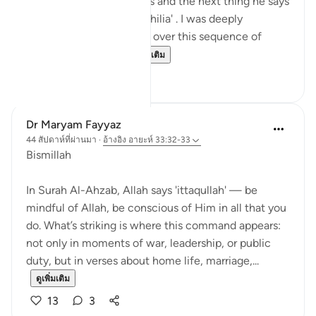
taala to be at their homes and the next thing he says
is not to do 'tabarruj of jahilia' . I was deeply
reflecting and pondering over this sequence of
commands how a...
ดูเพิ่มเติม
13
3
Dr Maryam Fayyaz
44 สัปดาห์ที่ผ่านมา
·
อ้างอิง
อายะห์ 33:32-33
Bismillah
In Surah Al-Ahzab, Allah says 'ittaqullah' — be
mindful of Allah, be conscious of Him in all that you
do. What’s striking is where this command appears:
not only in moments of war, leadership, or public
duty, but in verses about home life, marriage,...
ดูเพิ่มเติม
13
3