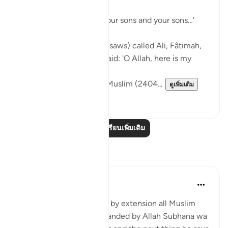
down:
… say, 'Come, let us call our sons and your sons…'
[3:61]
The Messenger of Allah (saws) called Ali, Fâtimah,
Hasan, and Husayn. He said: 'O Allah, here is my
family!'
[Authentic: Narrated by Muslim (2404...
ดูเพิ่มเติม
1
0
อ่านบทเรียนเพิ่มเติม
การสะท้อน
Hira Younus
2 ปีที่แล้ว
·
อ้างอิง
อายะห์ 33:33
Mothers of believers and by extension all Muslim
women are being commanded by Allah Subhana wa