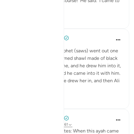
Allah (saws)?' I said: 'Of course!' He said: 'I came to
Fâtimah...
ดูเพิ่มเติม
1
0
Prophetic Commentary
8 ปีที่แล้ว
·
อ้างอิง
อายะห์ 33:33
‘Âishah narrates: The Prophet (saws) went out one
morning wearing a patterned shawl made of black
wool. Al-Hasan b. Ali came, and he drew him into it,
then al-Husayn came and he came into it with him.
Fâtimah then came, so he drew her in, and then Ali
came and...
ดูเพิ่มเติม
1
0
Prophetic Commentary
8 ปีที่แล้ว
·
อ้างอิง
อายะห์ 33:33, 3:61
Sa‘d b. Abu Waqqâs narrates: When this ayah came