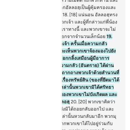
พระองค์ทรงปรารถนาให้ความเมตตาแก่พวกท่าน และ
พวกเขาจะไม่พบใครอื่นจากอัลลอฮฺเป็นผู้คุ้มครองและ
เป็นผู้ช่วยเหลือแก่พวกเขา
18
.
[18] แน่นอน อัลลอฮฺทรง
รู้บรรดาผู้ขัดขวางในหมู่พวกเจ้า และผู้ที่กล่าวแก่พี่น้อง
ของพวกเขาว่า มาหาพวกเราทางนี้ และพวกเขาจะไม่
มาร่วมกันต่อต้านข้าศึก นอกจากจำนวนเล็กน้อย
19
.
[19] เป็นคนตระหนี่กับพวกเจ้า ครั้นเมื่อความกลัว
(อันตราย) ปรากฏขึ้น เจ้าจะเห็นพวกเขาจ้องมองไปยัง
เจ้าสายตาของพวกเขาเกลือกกลิ้งเสมือนผู้มีอาการ
ร่อแร่ใกล้จะตาย ต่อเมื่อความกลัว (อันตราย) ได้ผ่าน
พ้นไปแล้ว พวกเขาก็พูดจาถากถางพวกเจ้าด้วยสำนวนที่
เผ็ดร้อน เป็นคนตระหนี่ในเรื่องทรัพย์สิน (ของที่ยึดมาได้
จากการทำสงคราม) ชนเหล่านั้นพวกเขามิได้ศรัทธา
อัลลอฮฺจึงทรงให้การงานของพวกเขาไม่บังเกิดผล และ
นั่นเป็นเรื่องง่ายดายแก่อัลลอฮฺ
20
.
[20] พวกเขาคิดว่า
พวกพรรคต่าง ๆ เหล่านั้นยังมิได้ถอยกลับออกไป และ
หากว่าพวกพรรคต่าง ๆ เหล่านั้นหวนกลับมาอีก พวกมุ
นาฟิกีนก็คาดหวังกันว่า หากพวกเขาได้ไปอยู่ร่วมกับ