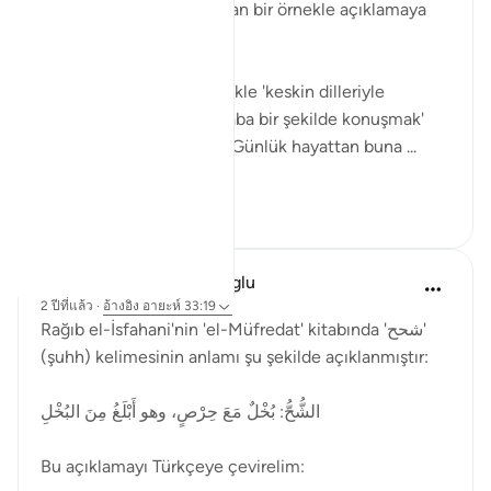
kelimesini günlük hayattan bir örnekle açıklamaya
çalışayım.
Bu ayette kelime, genellikle 'keskin dilleriyle
incitmek' veya 'sert ve kaba bir şekilde konuşmak'
anlamında kullanılmıştır. Günlük hayattan buna ...
ดูเพิ่มเติม
2
1
Muhammet Elbir Habiboglu
2 ปีที่แล้ว
·
อ้างอิง
อายะห์ 33:19
Rağıb el-İsfahani'nin 'el-Müfredat' kitabında 'شحح'
(şuhh) kelimesinin anlamı şu şekilde açıklanmıştır:
الشُّحُّ: بُخْلٌ مَعَ حِرْصٍ، وهو أَبْلَغُ مِنَ البُخْلِ
Bu açıklamayı Türkçeye çevirelim: