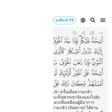
اشحة عليكم فاذا جاء ا
ลงชื่อเข้าใช้
Al-Ahzab
33:19
33:19
ﱼ
ﱽﱾ
ﱿ
ﲀ
ﲁ
ﲂ
ﲃ
ﲄ
ﲅ
ﲆ
ﲇ
ﲈ
ﲉ
ﲊ
ﲋﲌ
ﲍ
ﲎ
ﲏ
ﲐ
ﲑ
ﲒ
ﲓ
ﲔ
ﲕﲖ
ﲗ
ﲘ
ﲙ
ﲚ
ﲛ
ﲜﲝ
ﲞ
ﲟ
ﲠ
ﲡ
ﲢ
ﲣ
[19] เป็นคนตระหนี่กับพวกเจ้า ครั้นเมื่อความกลัว
(อันตราย) ปรากฏขึ้น เจ้าจะเห็นพวกเขาจ้องมองไปยัง
เจ้าสายตาของพวกเขาเกลือกกลิ้งเสมือนผู้มีอาการ
ร่อแร่ใกล้จะตาย ต่อเมื่อความกลัว (อันตราย) ได้ผ่าน