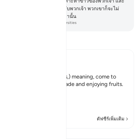
อาหรับชนบทเพื่อคอยสืบเสาะหาข่าวของพวกเจ้า และ
หากว่าพวกเขาได้อยู่ร่วมกับพวกเจ้า พวกเขาก็จะไม่
ต่อสู้เว้นแต่เพียงเล็กน้อยเท่านั้น
-
Society of Institutes and Universities
อ่านตัฟซีร์
Ibn Kathir (Abridged)
هَلُمَّ إِلَيْنَا
(Come here towards us,) meaning, come to
where we are in the shade and enjoying fruits.
But in spite of that,
وَلاَ يَأْتُونَ الْب
…
อ่านเพิ่มเติม
ตัฟซีร์เพิ่มเติม
บทเรียน