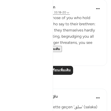
In the Shade of the Quran
31 สัปดาห์ที่ผ่านมา
·
อ้างอิง
อายะห์ 33:18-20
God is indeed aware of those of you who hold
others back; and those who say to their brethren:
'Come and join us,' while they themselves hardly
ever take part in the fighting, begrudging you all
help. But then, when danger threatens, you see
them looking to yo...
ดูเพิ่มเติม
0
0
อ่านบทเรียนเพิ่มเติม
การสะท้อน
Muhammet Elbir Habiboglu
2 ปีที่แล้ว
·
อ้างอิง
อายะห์ 33:19
Tabii, Ahzab Suresi 19. ayette geçen 'سلق' (salaka)