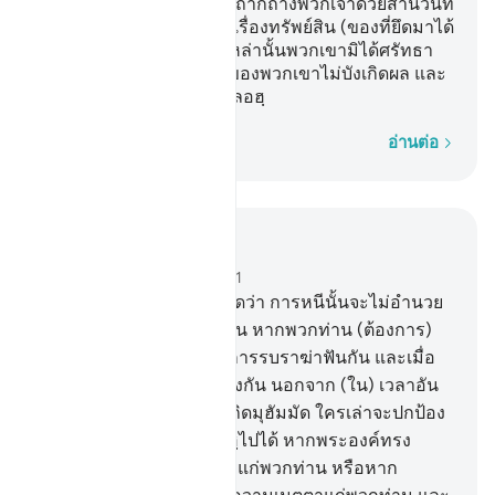
พ้นไปแล้ว พวกเขาก็พูดจาถากถางพวกเจ้าด้วยสำนวนที่
เผ็ดร้อน เป็นคนตระหนี่ในเรื่องทรัพย์สิน (ของที่ยึดมาได้
จากการทำสงคราม) ชนเหล่านั้นพวกเขามิได้ศรัทธา
อัลลอฮฺจึงทรงให้การงานของพวกเขาไม่บังเกิดผล และ
นั่นเป็นเรื่องง่ายดายแก่อัลลอฮฺ
ทีละคำ
อ่านต่อ
อ่านในบริบท
บท 33, หน้าหนังสือ 420, จุซ 21
16
.
[16] จงกล่าวเถิดมุฮัมมัดว่า การหนีนั้นจะไม่อำนวย
ประโยชน์อันใดแก่พวกท่าน หากพวกท่าน (ต้องการ)
จะหนีจากความตาย หรือการรบราฆ่าฟันกัน และเมื่อ
นั้นพวกท่านจะไม่ได้ รื่นเริงกัน นอกจาก (ใน) เวลาอัน
เล็กน้อย
17
.
[17] จงกล่าวเถิดมุฮัมมัด ใครเล่าจะปกป้อง
พวกท่านให้พ้นจากอัลลอฮฺไปได้ หากพระองค์ทรง
ปรารถนาให้ความเสียหายแก่พวกท่าน หรือหาก