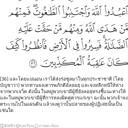
ﱫ
ﱬ
ﱭ
ﱮﱯ
ﱰ
ﱱ
ﱲ
ﱳ
ﱴ
ﱵ
ﱶ
ﱷ
ﱸﱹ
ﱺ
ﱻ
ﱼ
ﱽ
ﱾ
ﱿ
ﲀ
ﲁ
ﲂ
[36] และโดยแน่นอน เราได้ส่งร่อซูลมาในทุกประชาชาติ (โดย
บัญชาว่า) พวกท่านจงเคารพภักดีอัลลอฮฺ และจงหลีกหนีให้ห่าง
จากพวกเจว็ด ดังนั้น ในหมู่พวกเขามีผู้ที่อัลลอฮฺทรงชี้แนะทางให้
และในหมู่พวกเขามีผู้ที่การหลงผิดคู่ควรแก่เขา ฉะนั้น พวกเจ้าจง
ตระเวนไปในแผ่นดิน แล้วจงดูว่าบั้นปลายของผู้ปฏิเสธนั้นเป็น
เช่นใด
ตัฟซีร
บทเรียน
ภาพสะท้อน