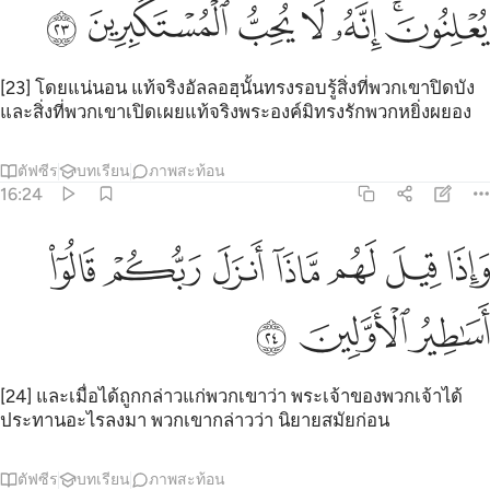
ﲘﲙ
ﲚ
ﲛ
ﲜ
ﲝ
ﲞ
[23] โดยแน่นอน แท้จริงอัลลอฮฺนั้นทรงรอบรู้สิ่งที่พวกเขาปิดบัง
และสิ่งที่พวกเขาเปิดเผยแท้จริงพระองค์มิทรงรักพวกหยิ่งผยอง
ตัฟซีร
บทเรียน
ภาพสะท้อน
16:24
ﲟ
ﲠ
ﲡ
ﲢ
ﲣ
اذا قيل لهم ماذا انزل ربكم قالوا اساطير الاولين ٢٤
ﲤ
ﲥ
َإِذَا قِيلَ لَهُم مَّاذَآ أَنزَلَ رَبُّكُمْ ۙ قَالُوٓا۟ أَسَـٰطِيرُ ٱلْأَوَّلِينَ 
ﲦ
ﲧ
ﲨ
[24] และเมื่อได้ถูกกล่าวแก่พวกเขาว่า พระเจ้าของพวกเจ้าได้
ประทานอะไรลงมา พวกเขากล่าวว่า นิยายสมัยก่อน
ตัฟซีร
บทเรียน
ภาพสะท้อน