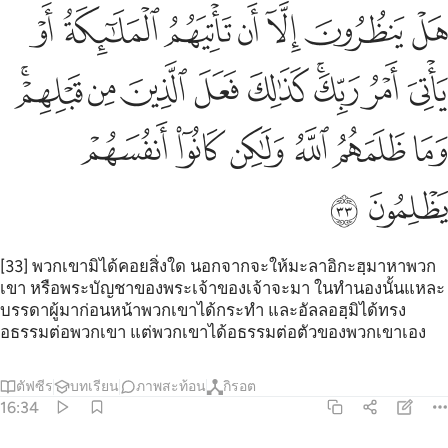
ﲲ
ﲳ
ﲴ
ﲵ
ﲶ
ﲷ
ﲸ
ل ينظرون الا ان تاتيهم الملايكة او ياتي امر ربك كذالك فعل الذين من ق
َلْ يَنظُرُونَ إِلَّآ أَن تَأْتِيَهُمُ ٱلْمَلَـٰٓئِكَةُ أَوْ يَأْتِىَ أَمْرُ رَبِّكَ ۚ كَذَٰلِكَ فَعَلَ ٱلَّذ
ﲹ
ﲺ
ﲻﲼ
ﲽ
ﲾ
ﲿ
ﳀ
ﳁﳂ
ﳃ
ﳄ
ﳅ
ﳆ
ﳇ
ﳈ
ﳉ
ﳊ
[33] พวกเขามิได้คอยสิ่งใด นอกจากจะให้มะลาอิกะฮฺมาหาพวก
เขา หรือพระบัญชาของพระเจ้าของเจ้าจะมา ในทำนองนั้นแหละ
บรรดาผู้มาก่อนหน้าพวกเขาได้กระทำ และอัลลอฮฺมิได้ทรง
อธรรมต่อพวกเขา แต่พวกเขาได้อธรรมต่อตัวของพวกเขาเอง
ตัฟซีร
บทเรียน
ภาพสะท้อน
กิรอต
16:34