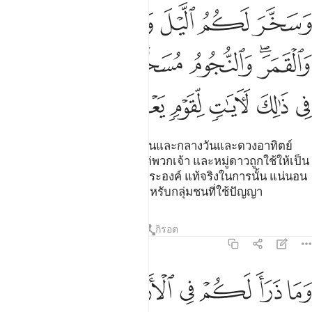
ﲉ
ﲊ
ﲋ
ﲌ
ﲍ
سخر لكم الليل والنهار والشمس والقمر والنجوم مسخرات بامره ان في ذ
َسَخَّرَ لَكُمُ ٱلَّيْلَ وَٱلنَّهَارَ وَٱلشَّمْسَ وَٱلْقَمَرَ ۖ وَٱلنُّجُومُ مُسَخَّرَٰتٌۢ بِأَمْرِ
ﲎﲏ
ﲐ
ﲑ
ﲒﲓ
ﲔ
ﲕ
ﲖ
ﲗ
ﲘ
ﲙ
ﲚ
[12] และพระองค์ทรงให้กลางคืนและกลางวันและดวงอาทิตย์
และดวงจันทร์เป็นประโยชน์แก่พวกเจ้า และหมู่ดาวถูกใช้ให้เป็น
ประโยชน์โดยพระบัญชาของพระองค์ แท้จริงในการนั้น แน่นอน
ย่อมเป็นสัญญาณมากหลาย สำหรับกลุ่มชนที่ใช้ปัญญา
ตัฟซีร
บทเรียน
ภาพสะท้อน
กิรอต
16:13
ﲛ
ﲜ
ﲝ
ﲞ
ﲟ
ﲠ
ما ذرا لكم في الارض مختلفا الوانه ان في ذالك لاية لقوم يذكرون ١٣
َمَا ذَرَأَ لَكُمْ فِى ٱلْأَرْضِ مُخْتَلِفًا أَلْوَٰنُهُۥٓ ۗ إِنَّ فِى ذَٰلِكَ لَـَٔايَةًۭ لِّقَوْمٍۢ يَذّ