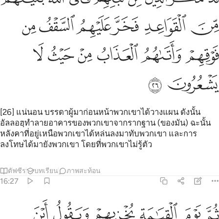
ﳂ
ﳃ
ﳄ
ﳅ
ﳆ
ﳇ
ﳈ
ﳉ
ﳊ
ﳋ
ﳌ
ﳍ
ﳎ
ﳏ
[26] แน่นอน บรรดาผู้มาก่อนหน้าพวกเขาได้วางแผน ดังนั้น
อัลลอฮฺทำลายอาคารของพวกเขาจากรากฐาน (ของมัน) ฉะนั้น
หลังคาที่อยู่เหนือพวกเขาได้หล่นลงมาทับพวกเขา และการ
ลงโทษได้มายังพวกเขา โดยที่พวกเขาไม่รู้ตัว
ตัฟซีร
บทเรียน
ภาพสะท้อน
16:27
ﱁ
ﱂ
ﱃ
ﱄ
ﱅ
ﱆ
م يوم القيامة يخزيهم ويقول اين شركايي الذين كنتم تشاقون فيهم قال ال
ُمَّ يَوْمَ ٱلْقِيَـٰمَةِ يُخْزِيهِمْ وَيَقُولُ أَيْنَ شُرَكَآءِىَ ٱلَّذِينَ كُنتُمْ