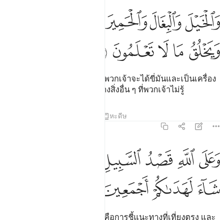
ﱑ
ﱒ
ﱓ
ﱔ
الخيل والبغال والحمير لتركبوها وزينة ويخلق ما لا تعلمون ٨
ﱕﱖ
َٱلْخَيْلَ وَٱلْبِغَالَ وَٱلْحَمِيرَ لِتَرْكَبُوهَا وَزِينَةًۭ ۚ وَيَخْلُقُ مَا لَا تَعْلَمُونَ ٨
ﱗ
ﱘ
ﱙ
ﱚ
ﱛ
[8] และม้า และล่อ และลา เพื่อพวกเจ้าจะได้ขี่มันและเป็นเครื่อง
ประดับ และพระองค์ยังทรงสร้างสิ่งอื่น ๆ ที่พวกเจ้าไม่รู้
ตัฟซีร
บทเรียน
ภาพสะท้อน
หะดีษ
16:9
ﱜ
ﱝ
ﱞ
ﱟ
ﱠ
على الله قصد السبيل ومنها جاير ولو شاء لهداكم اجمعين ٩
ﱡﱢ
ﱣ
َعَلَى ٱللَّهِ قَصْدُ ٱلسَّبِيلِ وَمِنْهَا جَآئِرٌۭ ۚ وَلَوْ شَآءَ لَهَدَىٰكُمْ أَجْمَعِينَ ٩
ﱤ
ﱥ
ﱦ
ﱧ
[9] และเป็นหน้าที่เหนืออัลลอฮฺคือการชี้แนะทางที่เที่ยงตรง และ