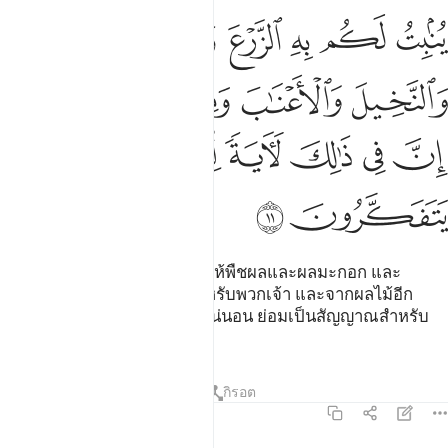
ﱷ
ﱸ
ﱹ
ﱺ
ﱻ
نبت لكم به الزرع والزيتون والنخيل والاعناب ومن كل الثمرات ان في ذال
ُنۢبِتُ لَكُم بِهِ ٱلزَّرْعَ وَٱلزَّيْتُونَ وَٱلنَّخِيلَ وَٱلْأَعْنَـٰبَ وَمِن كُلِّ ٱلثَّمَرَٰتِ ۗ إ
ﱼ
ﱽ
ﱾ
ﱿ
ﲀﲁ
ﲂ
ﲃ
ﲄ
ﲅ
ﲆ
ﲇ
ﲈ
[11] ด้วยมัน (น้ำ) พระองค์ทรงให้พืชผลและผลมะกอก และ
อินทผลัม และองุ่น งอกงามสำหรับพวกเจ้า และจากผลไม้อีก
หลายชนิด แท้จริงในการนั้น แน่นอน ย่อมเป็นสัญญาณสำหรับ
กลุ่มชนที่ตรึกตรอง
ตัฟซีร
บทเรียน
ภาพสะท้อน
กิรอต
16:12