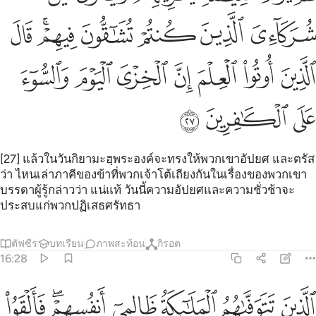
ﱇ
ﱈ
ﱉ
ﱊ
ﱋﱌ
ﱍ
ﱎ
ﱏ
ﱐ
ﱑ
ﱒ
ﱓ
ﱔ
ﱕ
ﱖ
ﱗ
[27] แล้วในวันกิยามะฮฺพระองค์จะทรงให้พวกเขาอัปยศ และตรัส
ว่า ไหนเล่าภาคีของข้าที่พวกเจ้าโต้เถียงกันในเรื่องของพวกเขา
บรรดาผู้รู้กล่าวว่า แน่แท้ วันนี้ความอัปยศและความชั่วช้าจะ
ประสบแก่พวกปฏิเสธศรัทธา
ตัฟซีร
บทเรียน
ภาพสะท้อน
กิรอต
16:28
ﱘ
ﱙ
ﱚ
ﱛ
ﱜﱝ
ﱞ
لذين تتوفاهم الملايكة ظالمي انفسهم فالقوا السلم ما كنا نعمل من سوء ب
لَّذِينَ تَتَوَفَّىٰهُمُ ٱلْمَلَـٰٓئِكَةُ ظَالِمِىٓ أَنفُسِهِمْ ۖ فَأَلْقَوُا۟ ٱلسَّلَمَ مَا كُنَّا نَعْ