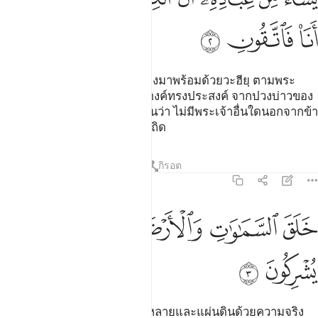
ﲓ
ﲔ
ﲕ
[2] พระองค์ทรงส่งมะลาอิกะฮฺลงมาพร้อมด้วยวะฮียฺ ตามพระ
บัญชาของพระองค์ แก่ผู้ที่พระองค์ทรงประสงค์ จากปวงบ่าวของ
พระองค์โดยให้พวกเขาตักเตือนว่า ไม่มีพระเจ้าอื่นใดนอกจากข้า
ดังนั้นพวกเจ้าจงยำเกรงต่อข้าเถิด
ตัฟซีร
บทเรียน
ภาพสะท้อน
กิรอต
16:3
ﲖ
ﲗ
ﲘ
لق السماوات والارض بالحق تعالى عما يشركون ٣
ﲙﲚ
ﲛ
ﲜ
َلَقَ ٱلسَّمَـٰوَٰتِ وَٱلْأَرْضَ بِٱلْحَقِّ ۚ تَعَـٰلَىٰ عَمَّا يُشْرِكُونَ ٣
ﲝ
ﲞ
[3] พระองค์ทรงสร้างชั้นฟ้าทั้งหลายและแผ่นดินด้วยความจริง