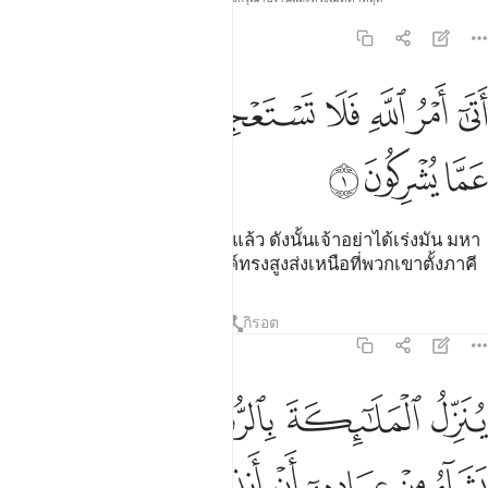
16:1
ﱸ
ﱹ
ﱺ
ﱻ
ﱼﱽ
تى امر الله فلا تستعجلوه سبحانه وتعالى عما يشركون ١
ﱾ
ﱿ
َتَىٰٓ أَمْرُ ٱللَّهِ فَلَا تَسْتَعْجِلُوهُ ۚ سُبْحَـٰنَهُۥ وَتَعَـٰلَىٰ عَمَّا يُشْرِكُونَ ١
ﲀ
ﲁ
ﲂ
[1] พระบัญชาของอัลลอฮฺได้มาแล้ว ดังนั้นเจ้าอย่าได้เร่งมัน มหา
บริสุทธิ์แด่พระองค์และพระองค์ทรงสูงส่งเหนือที่พวกเขาตั้งภาคี
ตัฟซีร
บทเรียน
ภาพสะท้อน
กิรอต
16:2
ﲃ
ﲄ
ﲅ
ﲆ
ﲇ
ﲈ
ﲉ
نزل الملايكة بالروح من امره على من يشاء من عباده ان انذروا انه لا الاه 
ُنَزِّلُ ٱلْمَلَـٰٓئِكَةَ بِٱلرُّوحِ مِنْ أَمْرِهِۦ عَلَىٰ مَن يَشَآءُ مِنْ عِبَادِهِۦٓ أَنْ أَنذِرُوٓا۟ أَنّ
ﲊ
ﲋ
ﲌ
ﲍ
ﲎ
ﲏ
ﲐ
ﲑ
ﲒ