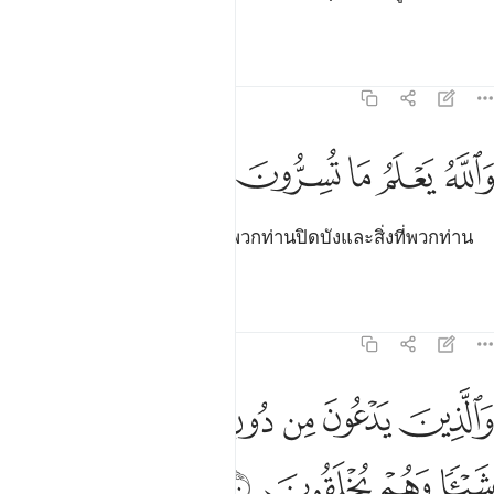
ผู้ทรงเมตตาอย่างแน่นอน
ตัฟซีร
บทเรียน
ภาพสะท้อน
16:19
ﱨ
ﱩ
ﱪ
الله يعلم ما تسرون وما تعلنون ١٩
ﱫ
ﱬ
ﱭ
ﱮ
َٱللَّهُ يَعْلَمُ مَا تُسِرُّونَ وَمَا تُعْلِنُونَ ١٩
[19] และอัลลอฮฺทรงรอบรู้สิ่งที่พวกท่านปิดบังและสิ่งที่พวกท่าน
เปิดเผย
ตัฟซีร
บทเรียน
ภาพสะท้อน
16:20
ﱯ
ﱰ
ﱱ
ﱲ
ﱳ
ﱴ
الذين يدعون من دون الله لا يخلقون شييا وهم يخلقون ٢٠
ﱵ
َٱلَّذِينَ يَدْعُونَ مِن دُونِ ٱللَّهِ لَا يَخْلُقُونَ شَيْـًۭٔا وَهُمْ يُخْلَقُونَ ٢٠
ﱶ
ﱷ
ﱸ
ﱹ