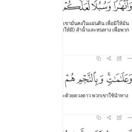
ﱈ
ﱉ
ﱊ
ﱋ
ﱌ
[15] และพระองค์ทรงให้มีเทือกเขามั่นคงในแผ่นดิน เพื่อมิให้มัน
สั่นสะเทือนแก่พวกเจ้า และ (ทำให้มี) ลำน้ำและหนทาง เพื่อพวก
เจ้าจะได้บรรลุสู่เป้าหมาย
ตัฟซีร
บทเรียน
ภาพสะท้อน
16:16
ﱍﱎ
علامات وبالنجم هم يهتدون ١٦
ﱏ
ﱐ
ﱑ
ﱒ
َعَلَـٰمَـٰتٍۢ ۚ وَبِٱلنَّجْمِ هُمْ يَهْتَدُونَ ١٦
[16] และเครื่องหมายต่าง ๆ และด้วยดวงดาว พวกเขาใช้นำทาง
ตัฟซีร
บทเรียน
ภาพสะท้อน
16:17