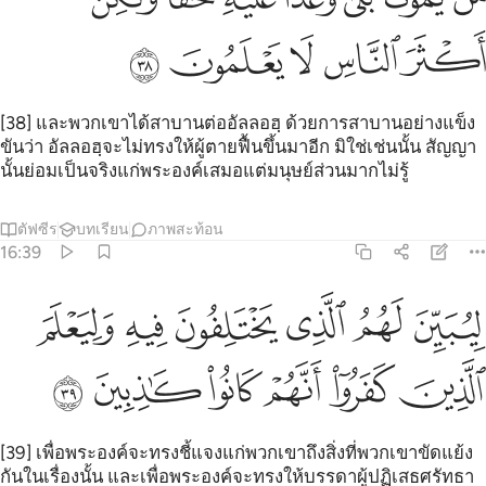
ﲢ
ﲣ
ﲤ
ﲥ
ﲦ
[38] และพวกเขาได้สาบานต่ออัลลอฮฺ ด้วยการสาบานอย่างแข็ง
ขันว่า อัลลอฮฺจะไม่ทรงให้ผู้ตายฟื้นขึ้นมาอีก มิใช่เช่นนั้น สัญญา
นั้นย่อมเป็นจริงแก่พระองค์เสมอแต่มนุษย์ส่วนมากไม่รู้
ตัฟซีร
บทเรียน
ภาพสะท้อน
16:39
ﲧ
ﲨ
ﲩ
ﲪ
ﲫ
يبين لهم الذي يختلفون فيه وليعلم الذين كفروا انهم كانوا كاذبين ٣٩
ﲬ
ِيُبَيِّنَ لَهُمُ ٱلَّذِى يَخْتَلِفُونَ فِيهِ وَلِيَعْلَمَ ٱلَّذِينَ كَفَرُوٓا۟ أَنَّهُمْ كَانُوا۟ كَـٰذِبِينَ ٩
ﲭ
ﲮ
ﲯ
ﲰ
ﲱ
ﲲ
[39] เพื่อพระองค์จะทรงชี้แจงแก่พวกเขาถึงสิ่งที่พวกเขาขัดแย้ง
กันในเรื่องนั้น และเพื่อพระองค์จะทรงให้บรรดาผู้ปฏิเสธศรัทธา