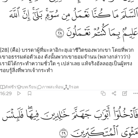
ﱟ
ﱠ
ﱡ
ﱢ
ﱣ
ﱤﱥ
ﱦﱧ
ﱨ
ﱩ
ﱪ
ﱫ
ﱬ
ﱭ
ﱮ
[28] (คือ) บรรดาผู้ที่มะลาอิกะฮฺเอาชีวิตของพวกเขา โดยที่พวก
เขาอธรรมต่อตัวเอง ดังนั้นพวกเขายอมจำนน (พลางกล่าวว่า)
เรามิได้กระทำความชั่วใด ๆ เปล่าเลย แท้จริงอัลลอฮฺเป็นผู้ทรง
รอบรู้สิ่งที่พวกเจ้ากระทำ
ตัฟซีร
บทเรียน
ภาพสะท้อน
กิรอต
16:29
ﱯ
ﱰ
ﱱ
ﱲ
ادخلوا ابواب جهنم خالدين فيها فلبيس مثوى المتكبرين ٢٩
ﱳﱴ
ﱵ
َٱدْخُلُوٓا۟ أَبْوَٰبَ جَهَنَّمَ خَـٰلِدِينَ فِيهَا ۖ فَلَبِئْسَ مَثْوَى ٱلْمُتَكَبِّرِينَ 
ﱶ
ﱷ
ﱸ