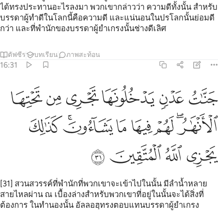
ได้ทรงประทานอะไรลงมา พวกเขากล่าวว่า ความดีทั้งนั้น สำหรับ
บรรดาผู้ทำดีในโลกนี้คือความดี และแน่นอนในปรโลกนั้นย่อมดี
กว่า และที่พำนักของบรรดาผู้ยำเกรงนั้นช่างดีเลิศ
ตัฟซีร
บทเรียน
ภาพสะท้อน
16:31
ﲓ
ﲔ
ﲕ
ﲖ
ﲗ
ﲘ
نات عدن يدخلونها تجري من تحتها الانهار لهم فيها ما يشاءون كذالك يجزي
َنَّـٰتُ عَدْنٍۢ يَدْخُلُونَهَا تَجْرِى مِن تَحْتِهَا ٱلْأَنْهَـٰرُ ۖ لَهُمْ فِيهَا مَا 
ﲙﲚ
ﲛ
ﲜ
ﲝ
ﲞﲟ
ﲠ
ﲡ
ﲢ
ﲣ
ﲤ
[31] สวนสวรรค์ที่พำนักที่พวกเขาจะเข้าไปในนั้น มีลำน้ำหลาย
สายไหลผ่าน ณ เบื้องล่างสำหรับพวกเขาที่อยู่ในนั้นจะได้สิ่งที่
ต้องการ ในทำนองนั้น อัลลอฮฺทรงตอบแทนบรรดาผู้ยำเกรง