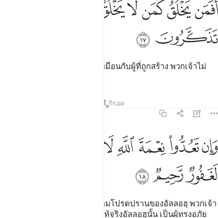
ﱓ
ﱔ
ﱕ
ﱖ
فمن يخلق كمن لا يخلق افلا تذكرون ١٧
ﱗﱘ
ﱙ
َفَمَن يَخْلُقُ كَمَن لَّا يَخْلُقُ ۗ أَفَلَا تَذَكَّرُونَ ١٧
ﱚ
ﱛ
[17] ดังนั้น ผู้ทรงสร้างย่อมไม่เหมือนกับผู้ที่ถูกสร้าง พวกเจ้าไม่
ใคร่ครวญดอกหรือ
ตัฟซีร
บทเรียน
ภาพสะท้อน
กิรอต
16:18
ﱜ
ﱝ
ﱞ
ﱟ
ﱠ
ان تعدوا نعمة الله لا تحصوها ان الله لغفور رحيم ١٨
ﱡﱢ
ﱣ
ﱤ
َإِن تَعُدُّوا۟ نِعْمَةَ ٱللَّهِ لَا تُحْصُوهَآ ۗ إِنَّ ٱللَّهَ لَغَفُورٌۭ رَّحِيمٌۭ ١٨
ﱥ
ﱦ
ﱧ
[18] และหากพวกเจ้าจะนับความโปรดปรานของอัลลอฮฺ พวกเจ้า
ก็ไม่สามารถจะคำนวณมันได้แท้จริงอัลลอฮฺนั้น เป็นผู้ทรงอภัย