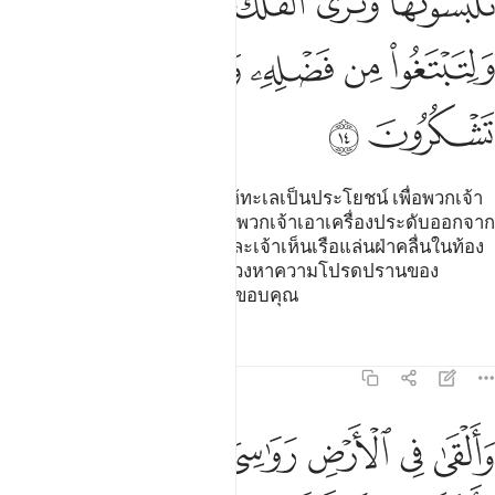
ﲵﲶ
ﲷ
ﲸ
ﲹ
ﲺ
ﲻ
ﲼ
ﲽ
ﲾ
ﲿ
ﳀ
[14] และพระองค์คือผู้ทรงทำให้ทะเลเป็นประโยชน์ เพื่อพวกเจ้า
จะได้กินเนื้อนุ่มสดจากมัน และพวกเจ้าเอาเครื่องประดับออกจาก
มัน สำหรับใช้ประดับประดา และเจ้าเห็นเรือแล่นฝ่าคลื่นในท้อง
ทะเล และเพื่อพวกเจ้าจะได้แสวงหาความโปรดปรานของ
พระองค์ และเพื่อพวกเจ้าจะได้ขอบคุณ
ตัฟซีร
บทเรียน
ภาพสะท้อน
16:15
ﱁ
ﱂ
ﱃ
ﱄ
ﱅ
ﱆ
القى في الارض رواسي ان تميد بكم وانهارا وسبلا لعلكم تهتدون ١٥
ﱇ
َأَلْقَىٰ فِى ٱلْأَرْضِ رَوَٰسِىَ أَن تَمِيدَ بِكُمْ وَأَنْهَـٰرًۭا وَسُبُلًۭا لَّعَلَّكُمْ تَهْتَدُونَ