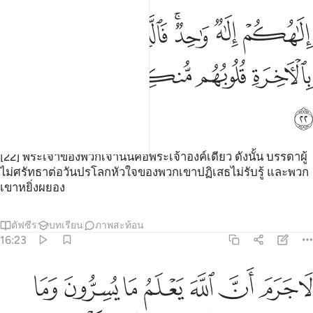
ﲃ
ﲄ
ﲅﲆ
ﲇ
ﲈ
ﲉ
لاهكم الاه واحد فالذين لا يومنون بالاخرة قلوبهم منكرة وهم مستكبرون ٢
ِلَـٰهُكُمْ إِلَـٰهٌۭ وَٰحِدٌۭ ۚ فَٱلَّذِينَ لَا يُؤْمِنُونَ بِٱلْـَٔاخِرَةِ قُلُوبُهُم مُّنكِرَةٌۭ وَ
ﲊ
ﲋ
ﲌ
ﲍ
ﲎ
ﲏ
[22] พระเจ้าของพวกเจ้านั้นคือพระเจ้าองค์เดียว ดังนั้น บรรดาผู้
ไม่ศรัทธาต่อวันปรโลกหัวใจของพวกเขาปฏิเสธไม่รับรู้ และพวก
เขาหยิ่งผยอง
ตัฟซีร
บทเรียน
ภาพสะท้อน
16:23
ﲐ
ﲑ
ﲒ
ﲓ
ﲔ
ﲕ
ﲖ
ﲗ
ا جرم ان الله يعلم ما يسرون وما يعلنون انه لا يحب المستكبرين ٢٣
َا جَرَمَ أَنَّ ٱللَّهَ يَعْلَمُ مَا يُسِرُّونَ وَمَا يُعْلِنُونَ ۚ إِنَّهُۥ لَا يُحِبُّ ٱ