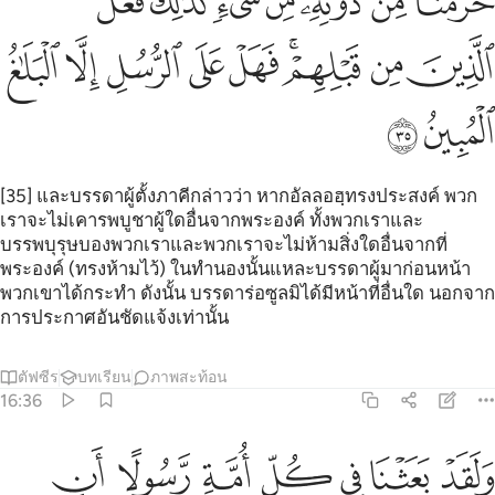
ﱑ
ﱒ
ﱓ
ﱔ
ﱕﱖ
ﱗ
ﱘ
ﱙ
ﱚ
ﱛﱜ
ﱝ
ﱞ
ﱟ
ﱠ
ﱡ
ﱢ
ﱣ
[35] และบรรดาผู้ตั้งภาคีกล่าวว่า หากอัลลอฮฺทรงประสงค์ พวก
เราจะไม่เคารพบูชาผู้ใดอื่นจากพระองค์ ทั้งพวกเราและ
บรรพบุรุษบองพวกเราและพวกเราจะไม่ห้ามสิ่งใดอื่นจากที่
พระองค์ (ทรงห้ามไว้) ในทำนองนั้นแหละบรรดาผู้มาก่อนหน้า
พวกเขาได้กระทำ ดังนั้น บรรดาร่อซูลมิได้มีหน้าที่อื่นใด นอกจาก
การประกาศอันชัดแจ้งเท่านั้น
ตัฟซีร
บทเรียน
ภาพสะท้อน
16:36
ﱤ
ﱥ
ﱦ
ﱧ
ﱨ
ﱩ
ﱪ
لقد بعثنا في كل امة رسولا ان اعبدوا الله واجتنبوا الطاغوت فمنهم م
َلَقَدْ بَعَثْنَا فِى كُلِّ أُمَّةٍۢ رَّسُولًا أَنِ ٱعْبُدُوا۟ ٱللَّهَ وَٱجْتَنِبُ