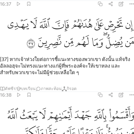
16:37
ﲃ
ﲄ
ﲅ
ﲆ
ﲇ
ﲈ
ﲉ
ﲊ
ن تحرص على هداهم فان الله لا يهدي من يضل وما لهم من ناصرين ٣٧
ِن تَحْرِصْ عَلَىٰ هُدَىٰهُمْ فَإِنَّ ٱللَّهَ لَا يَهْدِى مَن يُضِلُّ ۖ وَمَا لَهُم مِّن نَّـٰصِرِينَ ٣٧
ﲋ
ﲌﲍ
ﲎ
ﲏ
ﲐ
ﲑ
ﲒ
[37] หากเจ้าห่วงใยต่อการชี้แนะทางของพวกเขา ดังนั้น แท้จริง
อัลลอฮฺจะไม่ทรงแนะทางแก่ผู้ที่พระองค์จะให้เขาหลง และ
สำหรับพวกเขาจะไม่มีผู้ช่วยเหลือใด ๆ
ตัฟซีร
บทเรียน
ภาพสะท้อน
กิรอต
16:38
ﲓ
ﲔ
ﲕ
ﲖ
ﲗ
ﲘ
ﲙ
اقسموا بالله جهد ايمانهم لا يبعث الله من يموت بلى وعدا عليه حقا ولاكن
َأَقْسَمُوا۟ بِٱللَّهِ جَهْدَ أَيْمَـٰنِهِمْ ۙ لَا يَبْعَثُ ٱللَّهُ مَن يَمُوتُ ۚ بَلَىٰ وَعْدًا عَلَيْه
ﲚ
ﲛﲜ
ﲝ
ﲞ
ﲟ
ﲠ
ﲡ