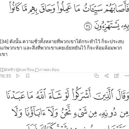
ﳋ
ﳌ
ﳍ
ﳎ
ﳏ
ﳐ
اصابهم سييات ما عملوا وحاق بهم ما كانوا به يستهزيون ٣٤
ﳑ
ﳒ
َأَصَابَهُمْ سَيِّـَٔاتُ مَا عَمِلُوا۟ وَحَاقَ بِهِم مَّا كَانُوا۟ بِهِۦ يَسْتَهْزِءُونَ ٣٤
ﳓ
ﳔ
ﳕ
[34] ดังนั้น ความชั่วทั้งหลายที่พวกเขาได้กระทำไว้ ก็จะประสบ
แก่พวกเขา และสิ่งที่พวกเขาเคยเย้ยหยันไว้ ก็จะห้อมล้อมพวก
เขา
ตัฟซีร
บทเรียน
ภาพสะท้อน
16:35
ﱁ
ﱂ
ﱃ
ﱄ
ﱅ
ﱆ
ﱇ
ﱈ
قال الذين اشركوا لو شاء الله ما عبدنا من دونه من شيء نحن ولا اباونا
َقَالَ ٱلَّذِينَ أَشْرَكُوا۟ لَوْ شَآءَ ٱللَّهُ مَا عَبَدْنَا مِن دُونِهِۦ مِن شَىْءٍۢ 
ﱉ
ﱊ
ﱋ
ﱌ
ﱍ
ﱎ
ﱏ
ﱐ