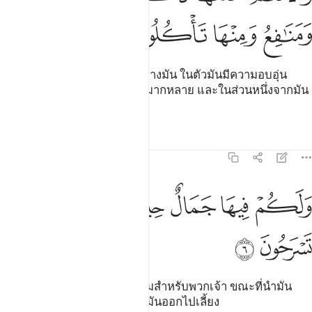
ﲮ
ﲯ
ﲰ
ﲱ
[5] และปศุสัตว์ พระองค์ทรงสร้างมัน ในตัวมันมีความอบอุ่น
สำหรับพวกเจ้า และประโยชน์มากหลาย และในส่วนหนึ่งจากมัน
นั้นพวกเจ้าเอามาบริโภคได้
ตัฟซีร
บทเรียน
ภาพสะท้อน
16:6
ﲲ
ﲳ
ﲴ
ﲵ
لكم فيها جمال حين تريحون وحين تسرحون ٦
ﲶ
ﲷ
َلَكُمْ فِيهَا جَمَالٌ حِينَ تُرِيحُونَ وَحِينَ تَسْرَحُونَ ٦
ﲸ
ﲹ
[6] และในตัวมันมีความสง่างามสำหรับพวกเจ้า ขณะที่นำมัน
กลับจากทุ่งหญ้าและขณะที่นำมันออกไปเลี้ยง