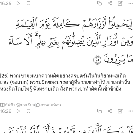
16:25
ﲩ
ﲪ
ﲫ
ﲬ
ﲭ
يحملوا اوزارهم كاملة يوم القيامة ومن اوزار الذين يضلونهم بغير علم الا
ِيَحْمِلُوٓا۟ أَوْزَارَهُمْ كَامِلَةًۭ يَوْمَ ٱلْقِيَـٰمَةِ ۙ وَمِنْ أَوْزَارِ ٱلَّذِينَ يُضِلُّونَهُم بِغَيْرِ عِلْمٍ ۗ 
ﲮ
ﲯ
ﲰ
ﲱ
ﲲ
ﲳﲴ
ﲵ
ﲶ
ﲷ
ﲸ
ﲹ
[25] พวกเขาจงแบกความผิดอย่างครบครันในวันกิยามะฮฺเถิด
และ (จงแบก) ความผิดของบรรดาผู้ที่พวกเขาทำให้เขาเหล่านั้น
หลงผิดโดยไม่รู้ พึงทราบเถิด สิ่งที่พวกเขาทำผิดนั้นชั่วช้ายิ่ง
ตัฟซีร
บทเรียน
ภาพสะท้อน
16:26
ﲺ
ﲻ
ﲼ
ﲽ
ﲾ
ﲿ
ﳀ
ﳁ
د مكر الذين من قبلهم فاتى الله بنيانهم من القواعد فخر عليهم السق
َدْ مَكَرَ ٱلَّذِينَ مِن قَبْلِهِمْ فَأَتَى ٱللَّهُ بُنْيَـٰنَهُم مِّنَ ٱلْقَوَاعِدِ فَخَرَّ عَلَيْهِمُ ٱ