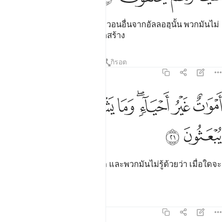
[20] และบรรดาสิ่งที่พวกเขาวิงวอนอื่นจากอัลลอฮฺนั้น พวกมันไม่
ได้สร้างสิ่งใดเลย แต่พวกมันถูกสร้าง
ตัฟซีร
บทเรียน
ภาพสะท้อน
กิรอต
16:21
ﱺ
ﱻ
ﱼﱽ
ﱾ
موات غير احياء وما يشعرون ايان يبعثون ٢١
ﱿ
ﲀ
َمْوَٰتٌ غَيْرُ أَحْيَآءٍۢ ۖ وَمَا يَشْعُرُونَ أَيَّانَ يُبْعَثُونَ ٢١
ﲁ
ﲂ
[21] พวกมันตาย ปราศจากชีวิต และพวกมันไม่รู้ด้วยว่า เมื่อใดจะ
ถูกให้ฟื้นขึ้นมาอีก
ตัฟซีร
บทเรียน
ภาพสะท้อน
16:22