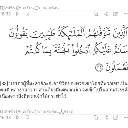
ตัฟซีร
บทเรียน
ภาพสะท้อน
16:32
ﲥ
ﲦ
ﲧ
ﲨ
ﲩ
لذين تتوفاهم الملايكة طيبين يقولون سلام عليكم ادخلوا الجنة بما كنتم ت
لَّذِينَ تَتَوَفَّىٰهُمُ ٱلْمَلَـٰٓئِكَةُ طَيِّبِينَ ۙ يَقُولُونَ سَلَـٰمٌ عَلَيْكُمُ ٱدْخُلُوا۟ ٱلْجَنَّةَ بِ
ﲪ
ﲫ
ﲬ
ﲭ
ﲮ
ﲯ
ﲰ
ﲱ
[32] บรรดาผู้ที่มะลาอิกะฮฺเอาชีวิตของพวกเขาโดยที่พวกเขาเป็น
คนดี พลางกล่าวว่า ศานติจงมีแด่พวกเจ้า จงเข้าไปในสวนสวรรค์
เนื่องจากสิ่งที่พวกเจ้าได้กระทำไว้
ตัฟซีร
บทเรียน
ภาพสะท้อน
กิรอต
16:33