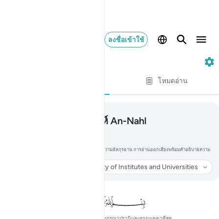
ลงชื่อเข้าใช้
16. An-Nahl
Switch Quran.com to
English
ทีละบท
โหมดอ่าน
016
16
.
ซูเราะห์ An-Nahl
النحل
อ่านและฟังซูเราะห์ An-Nahl พร้อมคำแปล การตีความอัลกุรอาน การอ่านออกเสียงพร้อมคำอธิบายความ
หมายทีละคำ และการถอดเสียงเป็นอักษรโรมัน
ฟัง
การแปล
: Society of Institutes and Universities
ข้อมูล
ในพระนามของอัลลอฮ์ ผู้ทรงกรุณาปรานีและทรงเมตตาที่สุด