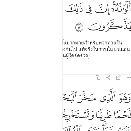
ﲡﲢ
ﲣ
ﲤ
ﲥ
ﲦ
ﲧ
ﲨ
ﲩ
[13] และสิ่งที่พระองค์ทรงให้มีขึ้นมากมายสำหรับพวกท่านใน
แผ่นดินนั้น ชนิดของมันแตกต่างกันไป แท้จริงในการนั้น แน่นอน
ย่อมเป็นสัญญาณสำหรับกลุ่มชนผู้ใคร่ครวญ
ตัฟซีร
บทเรียน
ภาพสะท้อน
16:14
ﲪ
ﲫ
ﲬ
ﲭ
ﲮ
ﲯ
هو الذي سخر البحر لتاكلوا منه لحما طريا وتستخرجوا منه حلية تلبسون
َهُوَ ٱلَّذِى سَخَّرَ ٱلْبَحْرَ لِتَأْكُلُوا۟ مِنْهُ لَحْمًۭا طَرِيًّۭا وَتَسْتَخْرِجُوا۟ مِنْهُ حِلْيَةًۭ تَلْبَس
ﲰ
ﲱ
ﲲ
ﲳ
ﲴ