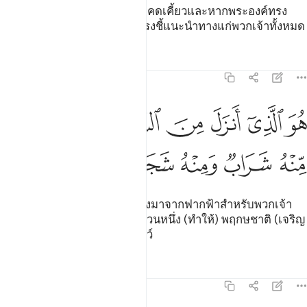
จากมัน (ทางต่าง ๆ) นั้น ก็มีทางคดเคี้ยวและหากพระองค์ทรง
ประสงค์แน่นอนพระองค์ก็จะทรงชี้แนะนำทางแก่พวกเจ้าทั้งหมด
ตัฟซีร
บทเรียน
ภาพสะท้อน
16:10
ﱨ
ﱩ
ﱪ
ﱫ
ﱬ
ﱭﱮ
ﱯ
و الذي انزل من السماء ماء لكم منه شراب ومنه شجر فيه تسيمون ١٠
ُوَ ٱلَّذِىٓ أَنزَلَ مِنَ ٱلسَّمَآءِ مَآءًۭ ۖ لَّكُم مِّنْهُ شَرَابٌۭ وَمِنْهُ شَجَرٌۭ فِيه
ﱰ
ﱱ
ﱲ
ﱳ
ﱴ
ﱵ
ﱶ
[10] พระองค์คือ ผู้ทรงหลั่งน้ำลงมาจากฟากฟ้าสำหรับพวกเจ้า
ส่วนหนึ่งเป็นเครื่องดื่มและอีกส่วนหนึ่ง (ทำให้) พฤกษชาติ (เจริญ
เติบโต) เพื่อพวกเจ้าใช้เลี้ยงสัตว์
ตัฟซีร
บทเรียน
ภาพสะท้อน
16:11