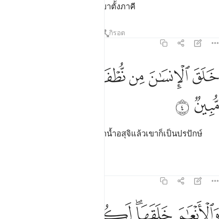
พระองค์ทรงสูงส่งเหนือที่พวกเขาตั้งภาคี
ตัฟซีร
บทเรียน
ภาพสะท้อน
กิรอต
16:4
ﲟ
ﲠ
ﲡ
ﲢ
لق الانسان من نطفة فاذا هو خصيم مبين ٤
ﲣ
ﲤ
ﲥ
َلَقَ ٱلْإِنسَـٰنَ مِن نُّطْفَةٍۢ فَإِذَا هُوَ خَصِيمٌۭ مُّبِينٌۭ ٤
ﲦ
ﲧ
[4] พระองค์ทรงสร้างมนุษย์จากน้ำอสุจิแล้วเขาก็เป็นปรปักษ์
อย่างชัดแจ้ง
ตัฟซีร
บทเรียน
ภาพสะท้อน
16:5
ﲨ
ﲩﲪ
ﲫ
ﲬ
الانعام خلقها لكم فيها دفء ومنافع ومنها تاكلون ٥
ﲭ
َٱلْأَنْعَـٰمَ خَلَقَهَا ۗ لَكُمْ فِيهَا دِفْءٌۭ وَمَنَـٰفِعُ وَمِنْهَا تَأْكُلُونَ ٥