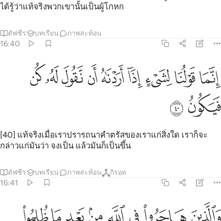
ได้รู้ว่าแท้จริงพวกเขานั้นเป็นผู้โกหก
ตัฟซีร
บทเรียน
ภาพสะท้อน
16:40
ﲳ
ﲴ
ﲵ
ﲶ
ﲷ
ﲸ
نما قولنا لشيء اذا اردناه ان نقول له كن فيكون ٤٠
ﲹ
ﲺ
ﲻ
ِنَّمَا قَوْلُنَا لِشَىْءٍ إِذَآ أَرَدْنَـٰهُ أَن نَّقُولَ لَهُۥ كُن فَيَكُونُ ٤٠
ﲼ
ﲽ
[40] แท้จริงเมื่อเราปรารถนาคำตรัสของเราแก่สิ่งใด เราก็จะ
กล่าวแก่มันว่า จงเป็น แล้วมันก็เป็นขึ้น
ตัฟซีร
บทเรียน
ภาพสะท้อน
กิรอต
16:41
ﲾ
ﲿ
ﳀ
ﳁ
ﳂ
ﳃ
ﳄ
ﳅ
الذين هاجروا في الله من بعد ما ظلموا لنبوينهم في الدنيا حسنة ولاجر الا
َٱلَّذِينَ هَاجَرُوا۟ فِى ٱللَّهِ مِنۢ بَعْدِ مَا ظُلِمُوا۟ لَنُبَوِّئَنَّهُمْ فِى ٱلدُّنْيَا حَسَنَة