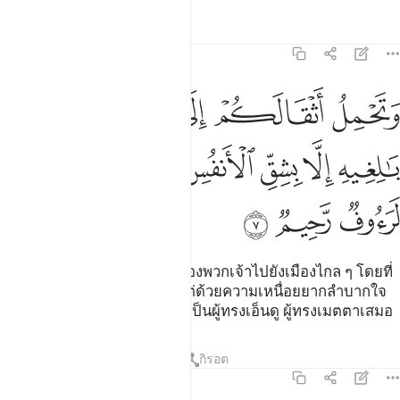
ตัฟซีร
บทเรียน
ภาพสะท้อน
16:7
ﱁ
ﱂ
ﱃ
ﱄ
ﱅ
ﱆ
تحمل اثقالكم الى بلد لم تكونوا بالغيه الا بشق الانفس ان ربكم لرءوف 
َتَحْمِلُ أَثْقَالَكُمْ إِلَىٰ بَلَدٍۢ لَّمْ تَكُونُوا۟ بَـٰلِغِيهِ إِلَّا بِشِقِّ ٱلْأَنفُسِ ۚ إِنَّ رَ
ﱇ
ﱈ
ﱉ
ﱊﱋ
ﱌ
ﱍ
ﱎ
ﱏ
ﱐ
[7] และมันแบกสัมภาระหนักของพวกเจ้าไปยังเมืองไกล ๆ โดยที่
พวกเจ้าจะไปถึงมันไม่ได้เว้นแต่ด้วยความเหนื่อยยากลำบากใจ
แท้จริงพระเจ้าของพวกเจ้านั้นเป็นผู้ทรงเอ็นดู ผู้ทรงเมตตาเสมอ
ตัฟซีร
บทเรียน
ภาพสะท้อน
กิรอต
16:8