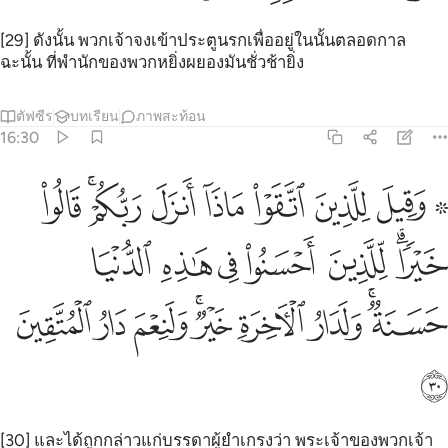
[29] ดังนั้น พวกเจ้าจงเข้าประตูนรกเพื่ออยู่ในนั้นตลอดกาล
ฉะนั้น ที่พำนักของพวกหยิ่งผยองมันชั่วช้ายิ่ง
ตัฟซีร
บทเรียน
ภาพสะท้อน
16:30
ﱹ ﱺ
ﱻ
ﱼ
ﱽ
ﱾ
ﱿﲀ
ﲁ
قيل للذين اتقوا ماذا انزل ربكم قالوا خيرا للذين احسنوا في هاذه الدنيا 
َقِيلَ لِلَّذِينَ ٱتَّقَوْا۟ مَاذَآ أَنزَلَ رَبُّكُمْ ۚ قَالُوا۟ خَيْرًۭا ۗ لِّ
ﲂﲃ
ﲄ
ﲅ
ﲆ
ﲇ
ﲈ
ﲉﲊ
ﲋ
ﲌ
ﲍﲎ
ﲏ
ﲐ
ﲑ
ﲒ
[30] และได้ถูกกล่าวแก่บรรดาผู้ยำเกรงว่า พระเจ้าของพวกเจ้า