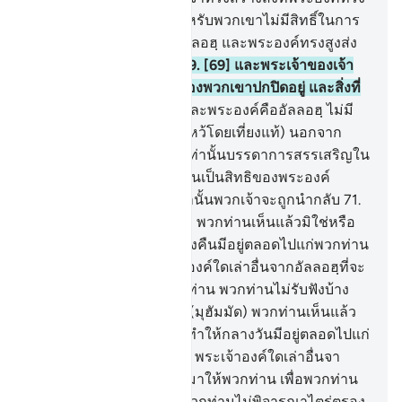
ประสงค์และทรงเลือก สำหรับพวกเขาไม่มีสิทธิ์ในการ
เลือก มหาบริสุทธิ์ยิ่งแด่อัลลอฮฺ และพระองค์ทรงสูงส่ง
จากสิ่งที่พวกเขาตั้งภาคี
69
.
[69] และพระเจ้าของเจ้า
นั้น ทรงรอบรู้สิ่งที่หัวอกของพวกเขาปกปิดอยู่ และสิ่งที่
พวกเขาเปิดเผย
70
.
[70] และพระองค์คืออัลลอฮฺ ไม่มี
พระเจ้าอื่นใด(ที่ถูกกราบไหว้โดยเที่ยงแท้) นอกจาก
พระองค์ สำหรับพระองค์เท่านั้นบรรดาการสรรเสริญใน
โลกหน้า และ การชี้ขาดนั้นเป็นสิทธิของพระองค์
เท่านั้น และยังพระองค์เท่านั้นพวกเจ้าจะถูกนำกลับ
71
.
[71] จงกล่าวเถิด (มุฮัมมัด) พวกท่านเห็นแล้วมิใช่หรือ
หากอัลลอฮฺทรงทำให้กลางคืนมีอยู่ตลอดไปแก่พวกท่าน
จนถึงวันกิยามะฮฺ พระเจ้าองค์ใดเล่าอื่นจากอัลลอฮฺที่จะ
นำแสงสว่างมาให้แก่พวกท่าน พวกท่านไม่รับฟังบ้าง
หรือ
72
.
[72] จงกล่าวเถิด (มุฮัมมัด) พวกท่านเห็นแล้ว
มิใช่หรือ หากอัลลอฮฺทรงทำให้กลางวันมีอยู่ตลอดไปแก่
พวกท่านจนถึงวันกิยามะฮฺ พระเจ้าองค์ใดเล่าอื่นจา
กอัลลอฮฺ ที่จะนำกลางคืนมาให้พวกท่าน เพื่อพวกท่าน
จะได้พักผ่อนในเวลานั้น พวกท่านไม่พิจารณาไตร่ตรอง