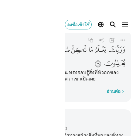
وربك يعلم ما تكن صدور
ลงชื่อเข้าใช้
Al-Qasas
28:69
28:69
ﲾ
ﲿ
ﳀ
ﳁ
ﳂ
ﳃ
ﳄ
ﳅ
[69] และพระเจ้าของเจ้านั้น ทรงรอบรู้สิ่งที่หัวอกของ
พวกเขาปกปิดอยู่ และสิ่งที่พวกเขาเปิดเผย
ทีละคำ
อ่านต่อ
อ่านในบริบท
บท 28, หน้าหนังสือ 393, จุซ 20
68
.
[68] และพระเจ้าของเจ้าทรงสร้างสิ่งที่พระองค์ทรง