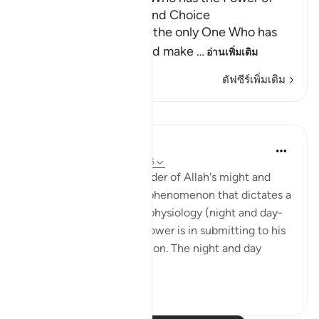
Creation, Knowledge and Choice
Allah tells us that He is the only One Who has
the power to create and make
…
อ่านเพิ่มเติม
ตัฟซีร์เพิ่มเติม
การสะท้อน
Hana Alasry
6 ปีที่แล้ว
·
อ้างอิง
อายะห์ 28:65-75
These verses are a reminder of Allah's might and
power. The very natural phenomenon that dictates a
huge part of our human physiology (night and day-
circadian rhythm). Our power is in submitting to his
power. Control is an illusion. The night and day
doesn't ...
ดูเพิ่มเติม
3
0