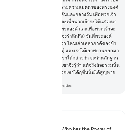
ดูบ้างหรือ
73
.
[73] และเพราะความเมตตาของพระองค์
พระองค์ทรงทำให้มีกลางคืนและกลางวัน เพื่อพวกเจ้า
จะได้พักผ่อนในเวลานั้น และเพื่อพวกเจ้าจะได้แสวงหา
จากความโปรดปรานของพระองค์ และเพื่อพวกเจ้าจะ
ได้ขอบคุณ
74
.
[74] และ (จงรำลึกถึง) วันที่พระองค์
ทรงเรียกพวกเขาแล้วตรัสว่า ไหนเล่าเหล่าภาคีของข้า
ที่พวกเจ้ากล่าวอ้าง
75
.
[75] และเราได้เอาพยานออกมา
จากทุก ๆ ประชาชาติแล้วเราได้กล่าวว่า จงนำหลักฐาน
ของพวกเจ้ามา ดังนั้นพวกเขาจึงรู้ว่า แท้จริงสัจธรรมนั้น
เป็นของอัลลอฮฺและสิ่งที่พวกเขาได้กุขึ้นนั้นได้สูญหาย
ไปจากพวกเขา
-
Society of Institutes and Universities
อ่านตัฟซีร์
Ibn Kathir (Abridged)
Allah Alone is the One Who has the Power of