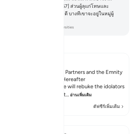
ไต่ถามซึ่งกันและกัน
67
.
[67] ส่วนผู้ลุแก่โทษและ
ศรัทธา และประกอบความดี บางทีเขาจะอยู่ในหมู่ผู้
บรรลุความสำเร็จ
-
Society of Institutes and Universities
อ่านตัฟซีร์
Ibn Kathir (Abridged)
The Idolators and Their Partners and the Emnity
between Them in the Hereafter
Allah informs of how He will rebuke the idolators
on the Day of Resurrect
…
อ่านเพิ่มเติม
ตัฟซีร์เพิ่มเติม
บทเรียน