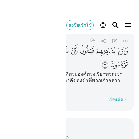
ويوم يناديهم فيقول اي
ลงชื่อเข้าใช้
Al-Qasas
28:62
28:62
ﱥ
ﱦ
ﱧ
ﱨ
ﱩ
ﱪ
ﱫ
ﱬ
ﱭ
[62] และ (จงรำลึกถึง) วันที่พระองค์ทรงเรียกพวกเขา
แล้วตรัสว่า ไหนเล่าเหล่าภาคีของข้าที่พวกเจ้ากล่าว
อ้าง
ทีละคำ
อ่านต่อ
อ่านในบริบท
บท 28, หน้าหนังสือ 393, จุซ 20