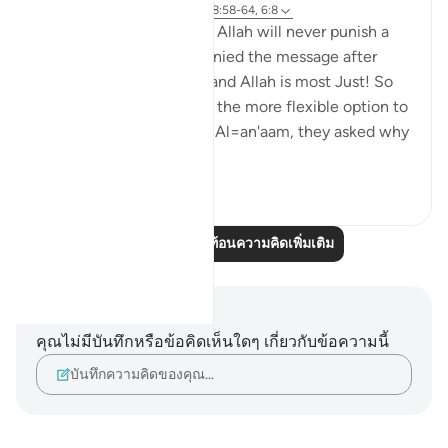
6 ปีที่แล้ว
·
อ้างอิง
อายะห์ 57:20, 28:58-64, 6:8
Again the same promise, Allah will never punish a
people unless they've denied the message after
being sent a messenger and Allah is most Just! So
just in fact, that He gave the more flexible option to
the disbelievers. In Surat Al=an'aam, they asked why
they ...
ดูเพิ่มเติม
2
0
อ่านบทความสะท้อนความคิดเพิ่มเติม
บันทึกและข้อคิด
คุณไม่มีบันทึกหรือข้อคิดเห็นใดๆ เกี่ยวกับข้อความนี้
บันทึกความคิดของคุณ…