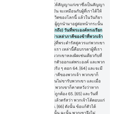
61
.
[61] ดังนั้นผู้ใดที่เราได้ให้สัญญาแก่เขาซึ่งเป็นสัญญา
อันดีงาม เขาก็จะเป็นผู้พบมัน จะเหมือนกับผู้ที่เราได้ให้
ปัจจัยแก่เขาซึ่งปัจจัยแห่งชีวิตของโลกนี้ แล้วในวันกิยา
มะฮฺเขาจะเป็นผู้หนึ่งในหมู่ผู้ถูกนำมาอยู่ต่อหน้ากระนั้น
หรือ
62
.
[62] และ (จงรำลึกถึง) วันที่พระองค์ทรงเรียก
พวกเขาแล้วตรัสว่า ไหนเล่าเหล่าภาคีของข้าที่พวกเจ้า
กล่าวอ้าง
63
.
[63] บรรดาผู้ที่พระดำรัสคู่ควรแก่พวกเขา
กล่าวว่า ข้าแต่พระเจ้าของเรา เหล่านี้คือบรรดาผู้ที่เรา
ทำให้หลงผิด เราได้ทำให้พวกเขาหลงผิดเช่นเดียวกับที่
เราได้หลงผิดเองเราขอปลีกตัวออกแด่พระองค์ และพวก
เขามิได้เคารพภักดีต่อเราจริง ๆ ดอก
64
.
[64] และจะมี
เสียงกล่าวว่า จงเรียกร้องภาคีของพวกเจ้า พวกเขาก็
ร้องเรียกพวกมัน แต่พวกมันไม่ขารับพวกเขา และเมื่อ
พวกเขาได้เห็นการลงโทษ พวกเขาก็คาดหวังว่าหาก
พวกเขาได้อยู่ในแนวทางที่ถูกต้อง
65
.
[65] และวันที่
พระองค์ทรงเรียกพวกเขาแล้วตรัสว่า พวกเจ้าโต้ตอบแก่
บรรดารอซูลว่าอย่างไร
66
.
[66] ดังนั้น ข้อแก้ตัวได้
ทำให้พวกเขามืดมนในวันนั้น ฉะนั้น พวกเขาจึงไม่