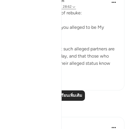
In the Shade of the Quran
31 สัปดาห์ที่ผ่านมา
·
อ้างอิง
อายะห์ 28:62
The first question is one of rebuke:
"Where are those whom you alleged to be My
partners?" (Verse 62)
God certainly knows that such alleged partners are
not to be found on that day, and that those who
made the claims about their alleged status know
nothing a...
ดูเพิ่มเติม
0
0
อ่านบทเรียนเพิ่มเติม
การสะท้อน
Hana Alasry